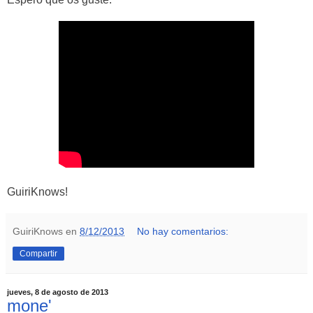
GuiriKnows!
GuiriKnows
en
8/12/2013
No hay comentarios:
Compartir
jueves, 8 de agosto de 2013
mone'