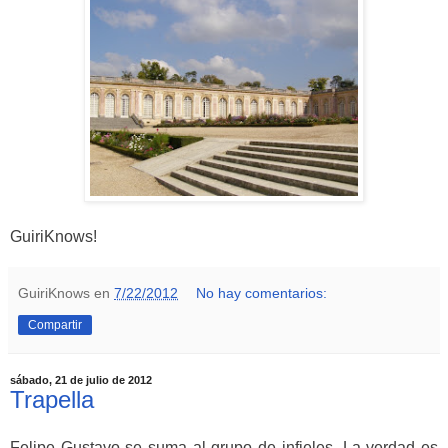
GuiriKnows!
GuiriKnows
en
7/22/2012
No hay comentarios:
Compartir
sábado, 21 de julio de 2012
Trapella
Felipe Gustavo se suma al grupo de infieles. La verdad es