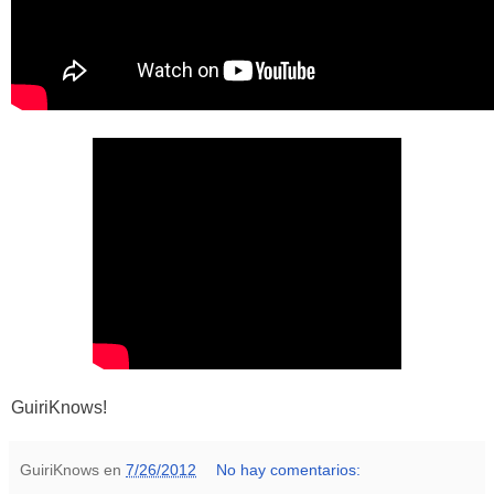
GuiriKnows!
GuiriKnows
en
7/26/2012
No hay comentarios: