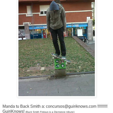
Manda tu Back Smith a: concursos@guiriknows.com !!!!!!!!!!
GuiriKnows!
(Back Smith Fridays is a Diemstore tribute)