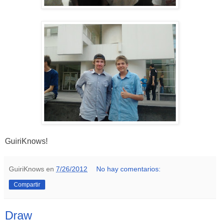
GuiriKnows!
GuiriKnows
en
7/26/2012
No hay comentarios:
Compartir
Draw