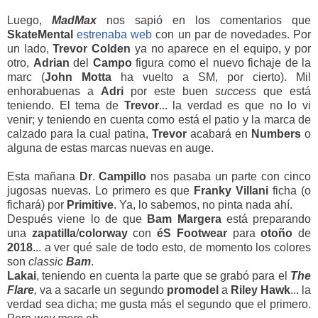
Luego,
MadMax
nos sapió en los comentarios que
SkateMental
estrenaba web
con un par de novedades. Por
un lado,
Trevor
Colden
ya no aparece en el equipo, y por
otro,
Adrian
del
Campo
figura como el nuevo fichaje de la
marc (
John Motta
ha vuelto a SM, por cierto). Mil
enhorabuenas a
Adri
por este buen
success
que está
teniendo. El tema de
Trevor
... la verdad es que no lo vi
venir; y teniendo en cuenta como está el patio y la marca de
calzado para la cual patina,
Trevor
acabará en
Numbers
o
alguna de estas marcas nuevas en auge.
Esta mañana
Dr
.
Campillo
nos pasaba un parte con cinco
jugosas nuevas. Lo primero es que
Franky
Villani
ficha (o
fichará) por
Primitive
. Ya, lo sabemos, no pinta nada ahí.
Después viene lo de que
Bam
Margera
está preparando
una
zapatilla
/
colorway
con
éS Footwear
para
otoño
de
2018
... a ver qué sale de todo esto, de momento los colores
son
classic
Bam
.
Lakai
, teniendo en cuenta la parte que se grabó para el
The
Flare
,
va a sacarle un segundo
promodel
a
Riley
Hawk
... la
verdad sea dicha; me gusta más el segundo que el primero.