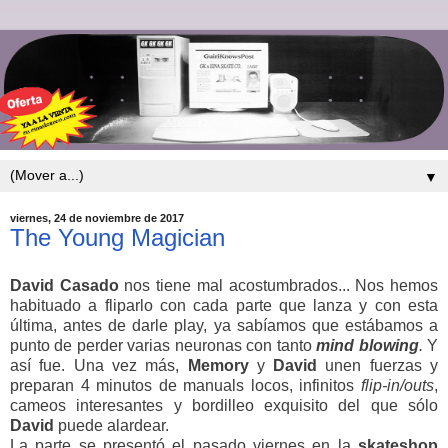
▼
viernes, 24 de noviembre de 2017
The Young Magician
David
Casado
nos tiene mal acostumbrados... Nos hemos
habituado a fliparlo con cada parte que lanza y con esta
última, antes de darle play, ya sabíamos que estábamos a
punto de perder varias neuronas con tanto
mind blowing
.
Y
así fue. Una vez más,
Memory
y
David
unen fuerzas y
preparan 4 minutos de manuals locos, infinitos
flip-in/outs
,
cameos interesantes y bordilleo exquisito del que sólo
David
puede alardear.
La parte se presentó el pasado viernes en la
skateshop