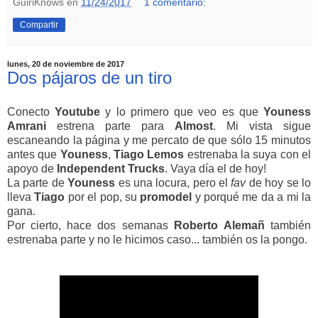
GuiriKnows
en
11/24/2017
1 comentario:
Compartir
lunes, 20 de noviembre de 2017
Dos pájaros de un tiro
Conecto
Youtube
y lo primero que veo es que
Youness
Amrani
estrena parte para
Almost
. Mi vista sigue
escaneando la página y me percato de que sólo 15 minutos
antes que
Youness
,
Tiago
Lemos
estrenaba la suya con el
apoyo de
Independent
Trucks
. Vaya día el de hoy!
La parte de
Youness
es una locura, pero el
fav
de hoy se lo
lleva
Tiago
por el pop, su
promodel
y porqué me da a mi la
gana.
Por cierto, hace dos semanas
Roberto
Alemañ
también
estrenaba parte y no le hicimos caso... también os la pongo.