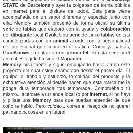
STATE
de
Barcelona
y ayer la colgaban de forma pública
en internet para el disfrute de todos. Esta parte viene
acompañada de un sabor diferente y especial; junto con
ella, Memory también presentó de forma oficial su última
serie
de
tablas
que elaboró con la ayuda y
colaboración
del
dibujante
local
Gyuk
. Una
serie
de cinco
tablas
únicas
caracterizadas con un
animal
acorde con la personalidad
del profesional que figura en el gráfico. Como ya sabrás,
GuiriKnows
! cuenta con un
promodel
en esta serie y el
animal escogido ha sido el
Mapache
.
Memory
pisa fuerte y sigue empujando hacia arriba este
proyecto del cual estoy enamorado desde el primer día. El
equipo, el trabajo y esfuerzo, la calidad del producto y la
exhaustiva atención al detalle hacen que esta marca me la
ponga dura temporada tras temporada. Compruébalo tú
mismo... acércate a tu tienda local (o por
internet
, si no hay)
y píllate una
Memory
para que puedas entender de qué
coño te hablo. Pero
cuidao...
corres el riesgo de no querer
patinar otra cosa en un futuro!