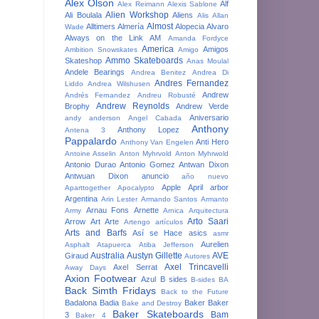
Alex Olson
Alf
Alex Reimann
Alexis Sablone
Alien Workshop
Ali Boulala
Aliens
Alis
Allan
Almost
Alltimers
Almería
Alopecia
Alvaro
Wade
Always on the Link
AM
Amanda Fordyce
America
Amigos
Ambition Snowskates
Amigo
Ammo Skateboards
Skateshop
Anas Moulal
Andele Bearings
Andrea Benitez
Andrea Di
Andres Fernandez
Liddo
Andrea Wilshusen
Andrew
Andrés Fernandez
Andreu Robusté
Andrew Reynolds
Brophy
Andrew Verde
Aniversario
andy anderson
Angel Cabada
Anthony
Anthony Lopez
Antena 3
Pappalardo
Anti Hero
Anthony Van Engelen
Antoine Asselin
Anton Myhrvold
Anton Myhrwold
Antonio Durao
Antonio Gomez
Antwan Dixon
Antwuan Dixon
anuncio
año nuevo
Apple
April
arbor
Aparttogether
Apocalypto
Argentina
Arin Lester
Armando Santos
Armanto
Arnau Fons
Arnette
Army
Arnica
Arquitectura
Arto Saari
Arrow
Art
Arte
Artengo
artículos
Arts and Barfs
Así se Hace
asics
asmr
Aurelien
Asphalt
Atapuerca
Atiba Jefferson
Australia
Austyn Gillette
AVE
Giraud
Autores
Axel Trincavelli
Axel Serrat
Away Days
Axion Footwear
Azul
B sides
B-sides
BA
Back Simth Fridays
Back to the Future
Badalona
Badia
Baker
Baker
Bake and Destroy
Baker Skateboards
Bam
3
Baker 4