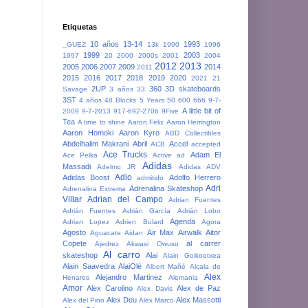
Etiquetas
10 años
13-14
1993
_GUEZ
13k
1990
1996
1999
2003
1997
20
2000
2000s
2001
2004
2012
2013
2005
2006
2007
2009
2014
2011
2015
2016
2017
2018
2019
2020
2021
21
2UP
360
3D skateboards
Savage
3 años
33
3ST
4 años
48 Blocks
5 Years
50
600
666
9-7-
A little bit of
2009
9-7-2013
917-692-2706
9Five
Tea
A time to shine
Aaron Felix
Aaron Herrington
Aaron Homoki
Aaron Kyro
ABD Collectibles
Abdelhalim Makrani
Abril
Accel
ACB
accepted
Ace Trucks
Adam El
Ace Pelka
Active
ad
Adidas
Massadi
Adelmo JR
Adidas ADV
Adio
Adidas Boost
Adolfo Herrero
admitido
Adri
Adrenalina Skateshop
Adrenalina Extrema
Villar
Adrian del Campo
Adrian Fuentes
Adrián Fuentes
Adrián García
Adrián Lobo
Agenda
Adrian Lopez
Adrien Bulard
Agora
Agosto
Air Max
Airwalk
Aitor
Aguacate
Aidan
Copete
al carrer
Ajedrez
Akwasi Owusu
Al carro
skateshop
Alai
Alain Goikoetxea
Alain Saavedra
AlaiOlé
Albert Mañé
Alcala de
Alex
Alejandro Martinez
Henares
Alemania
Amor
Alex Carolino
Alex de Paz
Alex Davis
Alex Deu
Alex Massotti
Alex del Pino
Alex Marco