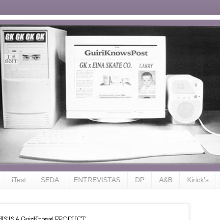
iTest
SEDA
ENTREVISTAS
DP
A&B
Kirick's