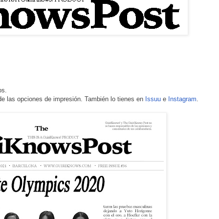
dos.
 de las opciones de impresión. También lo tienes en
Issuu
e
Instagram
.