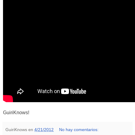
GuiriKnows!
GuiriKnows
en
4/21/2012
No hay comentarios: