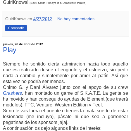
GuiriKnows!
(Back Smith Fridays is a Dimestore tribute)
GuiriKnows
en
4/27/2012
No hay comentarios:
Compartir
jueves, 26 de abril de 2012
Play
Siempre he sentido cierta admiración hacia todo aquello
que es realizado desde el engorile y el esfuerzo, sin pedir
nada a cambio y simplemente por amor al patín. Así que
esta vez no podría ser menos.
Chimo G. y Dani Álvarez junto con el apoyo de su crew
Grashers
,
han montado un game of S.K.A.T.E. La gente se
ha movido y han conseguido ayudas de Element (que traerá
modulos), FTC, Venture, Western Edition y Feel.
Si no te vas fuera el puente o tienes la mala suerte de estar
lesionado (me incluyo), pásate ni que sea a gorronear
pegatinas de los sponsors jajaj.
A continuación os dejo algunos links de interés: