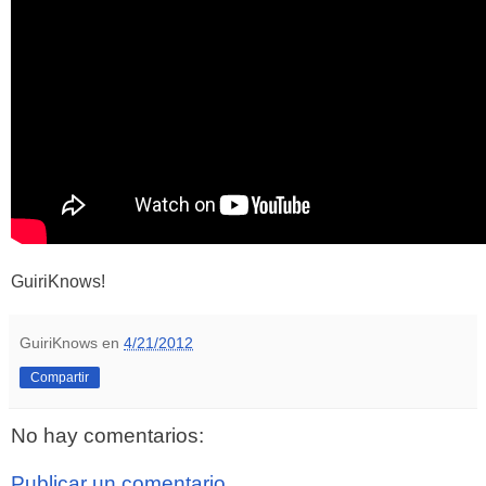
GuiriKnows!
GuiriKnows
en
4/21/2012
Compartir
No hay comentarios:
Publicar un comentario