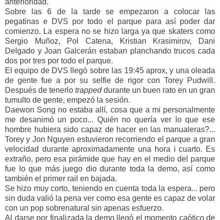
anterioridad.
Sobre las 6 de la tarde se empezaron a colocar las
pegatinas e DVS por todo el parque para así poder dar
comienzo. La espera no se hizo larga ya que skaters como
Sergio Muñoz, Pol Catena, Kristian Krasimirov, Dani
Delgado y Joan Galcerán estaban planchando trucos cada
dos por tres por todo el parque.
El equipo de DVS llegó sobre las 19:45 aprox, y una oleada
de gente fue a por su selfie de rigor con Torey Pudwill.
Después de tenerlo
trapped
durante un buen rato en un gran
tumulto de gente, empezó la sesión.
Daewon Song no estaba allí, cosa que a mi personalmente
me desanimó un poco... Quién no quería ver lo que ese
hombre hubiera sido capaz de hacer en las manualeras?...
Torey y Jon Nguyen estuvieron recorriendo el parque a gran
velocidad durante aproximadamente una hora i cuarto. Es
extraño, pero esa pirámide que hay en el medio del parque
fue lo que más juego dio durante toda la demo, así como
también el primer rail en bajada.
Se hizo muy corto, teniendo en cuenta toda la espera... pero
sin duda valió la pena ver como esa gente es capaz de volar
con un pop sobrenatural sin apenas esfuerzo.
Al darse por finalizada la demo llegó el momento caótico de