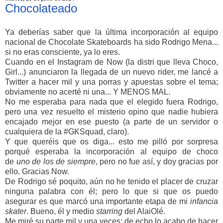
Chocolateado
Ya deberías saber que la última incorporación al equipo
nacional de Chocolate Skateboards ha sido Rodrigo Mena...
si no eras consciente, ya lo eres.
Cuando en el Instagram de Now (la distri que lleva Choco,
Girl...) anunciaron la llegada de un nuevo rider, me lancé a
Twitter a hacer mil y una porras y apuestas sobre el tema;
obviamente no acerté ni una... Y MENOS MAL.
No me esperaba para nada que el elegido fuera Rodrigo,
pero una vez resuelto el misterio opino que nadie hubiera
encajado mejor en ese puesto (a parte de un servidor o
cualquiera de la #GKSquad, claro).
Y que queréis que os diga... esto me pilló por sorpresa
porqué esperaba la incorporación al equipo de choco
de
uno de los de siempre
, pero no fue así, y doy gracias por
ello. Gracias Now.
De Rodrigo sé poquito, aún no he tenido el placer de cruzar
ninguna palabra con él; pero lo que si que os puedo
asegurar es que marcó una importante etapa de mi
infancia
skater
. Bueno, él y medio
starring
del AlaiOlé.
Me miré su parte mil y una veces; de echo lo acabo de hacer