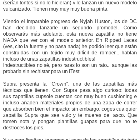
(serían tontos si no lo hicieran) y le lanzan un nuevo modelo
vulcanizado. Tienen muy muy muy buena pinta.
Viendo el imparable progreso de Nyjah Huston, los de DC
han decidido lanzarle un segundo promodel. Como
observarás más adelante, esta nueva zapatilla no tiene
NADA que ver con el modelo anterior. En Ripped Laces
(ves, cito la fuente y no pasa nada) he podido leer que están
construidas con un tejido muy difícil de romper... hablan
incluso de unas zapatillas indestructibles!
Indestructibles no sé, pero raras lo son un rato... aunque las
probaría sin rechistar para un iTest.
Supra presenta la "Crown", una de las zapatillas más
técnicas que tienen. Con Supra pasa algo curioso: todas
sus zapatillas cupsole cuentan con muy buen cushioning e
incluso añaden materiales propios de una zapa de correr
que absorben bien el impacto; sin embargo, coges cualquier
zapatilla Supra que sea vulc y te mueres del asco. Que
tomen nota y pongan plantillas guapas para que no te
destroces los pies.