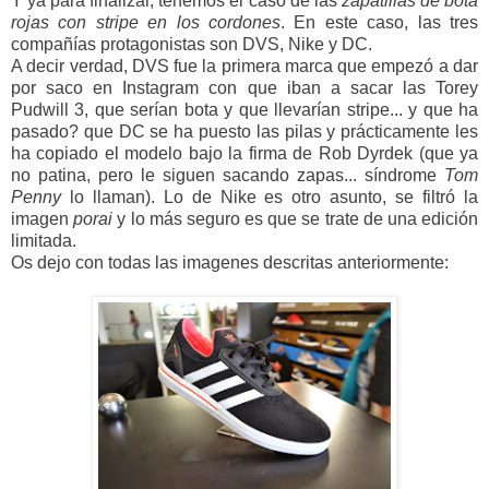
Y ya para finalizar, tenemos el caso de las
zapatillas de bota
rojas con stripe en los cordones
. En este caso, las tres
compañías protagonistas son DVS, Nike y DC.
A decir verdad, DVS fue la primera marca que empezó a dar
por saco en Instagram con que iban a sacar las Torey
Pudwill 3, que serían bota y que llevarían stripe... y que ha
pasado? que DC se ha puesto las pilas y prácticamente les
ha copiado el modelo bajo la firma de Rob Dyrdek (que ya
no patina, pero le siguen sacando zapas... síndrome
Tom
Penny
lo llaman). Lo de Nike es otro asunto, se filtró la
imagen
porai
y lo más seguro es que se trate de una edición
limitada.
Os dejo con todas las imagenes descritas anteriormente: