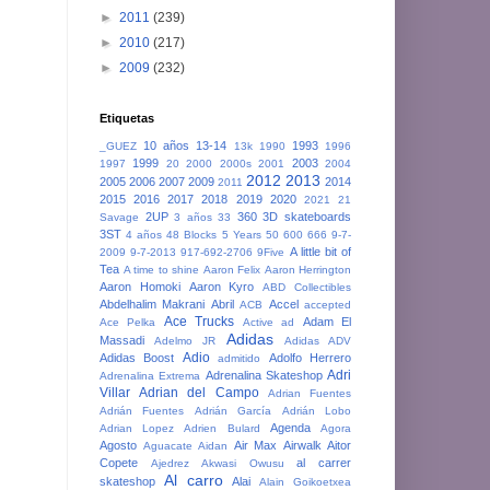
►
2011
(239)
►
2010
(217)
►
2009
(232)
Etiquetas
10 años
13-14
1993
_GUEZ
13k
1990
1996
1999
2003
1997
20
2000
2000s
2001
2004
2012
2013
2005
2006
2007
2009
2014
2011
2015
2016
2017
2018
2019
2020
2021
21
2UP
360
3D skateboards
Savage
3 años
33
3ST
4 años
48 Blocks
5 Years
50
600
666
9-7-
A little bit of
2009
9-7-2013
917-692-2706
9Five
Tea
A time to shine
Aaron Felix
Aaron Herrington
Aaron Homoki
Aaron Kyro
ABD Collectibles
Abdelhalim Makrani
Abril
Accel
ACB
accepted
Ace Trucks
Adam El
Ace Pelka
Active
ad
Adidas
Massadi
Adelmo JR
Adidas ADV
Adio
Adidas Boost
Adolfo Herrero
admitido
Adri
Adrenalina Skateshop
Adrenalina Extrema
Villar
Adrian del Campo
Adrian Fuentes
Adrián Fuentes
Adrián García
Adrián Lobo
Agenda
Adrian Lopez
Adrien Bulard
Agora
Agosto
Air Max
Airwalk
Aitor
Aguacate
Aidan
Copete
al carrer
Ajedrez
Akwasi Owusu
Al carro
skateshop
Alai
Alain Goikoetxea