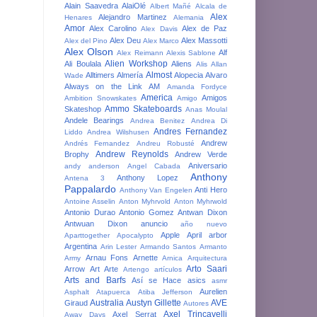
Alain Saavedra
AlaiOlé
Albert Mañé
Alcala de
Alex
Alejandro Martinez
Henares
Alemania
Amor
Alex Carolino
Alex de Paz
Alex Davis
Alex Deu
Alex Massotti
Alex del Pino
Alex Marco
Alex Olson
Alf
Alex Reimann
Alexis Sablone
Alien Workshop
Ali Boulala
Aliens
Alis
Allan
Almost
Alltimers
Almería
Alopecia
Alvaro
Wade
Always on the Link
AM
Amanda Fordyce
America
Amigos
Ambition Snowskates
Amigo
Ammo Skateboards
Skateshop
Anas Moulal
Andele Bearings
Andrea Benitez
Andrea Di
Andres Fernandez
Liddo
Andrea Wilshusen
Andrew
Andrés Fernandez
Andreu Robusté
Andrew Reynolds
Brophy
Andrew Verde
Aniversario
andy anderson
Angel Cabada
Anthony
Anthony Lopez
Antena 3
Pappalardo
Anti Hero
Anthony Van Engelen
Antoine Asselin
Anton Myhrvold
Anton Myhrwold
Antonio Durao
Antonio Gomez
Antwan Dixon
Antwuan Dixon
anuncio
año nuevo
Apple
April
arbor
Aparttogether
Apocalypto
Argentina
Arin Lester
Armando Santos
Armanto
Arnau Fons
Arnette
Army
Arnica
Arquitectura
Arto Saari
Arrow
Art
Arte
Artengo
artículos
Arts and Barfs
Así se Hace
asics
asmr
Aurelien
Asphalt
Atapuerca
Atiba Jefferson
Australia
Austyn Gillette
AVE
Giraud
Autores
Axel Trincavelli
Axel Serrat
Away Days