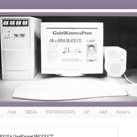
iTest
SEDA
ENTREVISTAS
DP
A&B
Kirick's