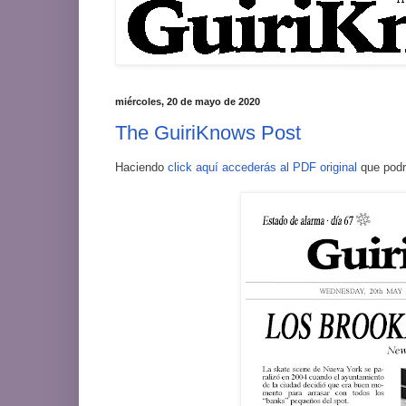
miércoles, 20 de mayo de 2020
The GuiriKnows Post
Haciendo
click aquí accederás al PDF original
que podrá