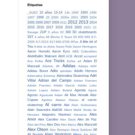
Etiquetas
10 años
13-14
1993
_GUEZ
13k
1990
1996
1999
2003
1997
20
2000
2000s
2001
2004
2012
2013
2005
2006
2007
2009
2014
2011
2015
2016
2017
2018
2019
2020
2021
21
2UP
360
3D skateboards
Savage
3 años
33
3ST
4 años
48 Blocks
5 Years
50
600
666
9-7-
A little bit of
2009
9-7-2013
917-692-2706
9Five
Tea
A time to shine
Aaron Felix
Aaron Herrington
Aaron Homoki
Aaron Kyro
ABD Collectibles
Abdelhalim Makrani
Abril
Accel
ACB
accepted
Ace Trucks
Adam El
Ace Pelka
Active
ad
Adidas
Massadi
Adelmo JR
Adidas ADV
Adio
Adidas Boost
Adolfo Herrero
admitido
Adri
Adrenalina Skateshop
Adrenalina Extrema
Villar
Adrian del Campo
Adrian Fuentes
Adrián Fuentes
Adrián García
Adrián Lobo
Agenda
Adrian Lopez
Adrien Bulard
Agora
Agosto
Air Max
Airwalk
Aitor
Aguacate
Aidan
Copete
al carrer
Ajedrez
Akwasi Owusu
Al carro
skateshop
Alai
Alain Goikoetxea
Alain Saavedra
AlaiOlé
Albert Mañé
Alcala de
Alex
Alejandro Martinez
Henares
Alemania
Amor
Alex Carolino
Alex de Paz
Alex Davis
Alex Deu
Alex Massotti
Alex del Pino
Alex Marco
Alex Olson
Alf
Alex Reimann
Alexis Sablone
Alien Workshop
Ali Boulala
Aliens
Alis
Allan