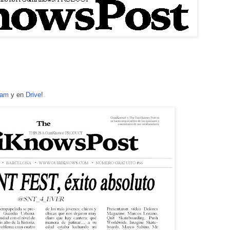
ram
y en
Drive
!