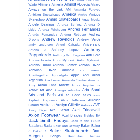
Almost
Alltimers
Almería
Alopecia
Alvaro
Wade
Always on the Link
AM
Amanda Fordyce
America
Amigos
Ambition Snowskates
Amigo
Ammo Skateboards
Skateshop
Anas Moulal
Andele Bearings
Andrea Benitez
Andrea Di
Andres Fernandez
Liddo
Andrea Wilshusen
Andrew
Andrés Fernandez
Andreu Robusté
Andrew Reynolds
Brophy
Andrew Verde
Aniversario
andy anderson
Angel Cabada
Anthony
Anthony Lopez
Antena 3
Pappalardo
Anti Hero
Anthony Van Engelen
Antoine Asselin
Anton Myhrvold
Anton Myhrwold
Antonio Durao
Antonio Gomez
Antwan Dixon
Antwuan Dixon
anuncio
año nuevo
Apple
April
arbor
Aparttogether
Apocalypto
Argentina
Arin Lester
Armando Santos
Armanto
Arnau Fons
Arnette
Army
Arnica
Arquitectura
Arto Saari
Arrow
Art
Arte
Artengo
artículos
Arts and Barfs
Así se Hace
asics
asmr
Aurelien
Asphalt
Atapuerca
Atiba Jefferson
Australia
Austyn Gillette
AVE
Giraud
Autores
Axel Trincavelli
Axel Serrat
Away Days
Axion Footwear
Azul
B sides
B-sides
BA
Back Simth Fridays
Back to the Future
Badalona
Badia
Baker
Baker
Bake and Destroy
Baker Skateboards
Bam
3
Baker 4
Margera
Bangin
Banquitos
barbee