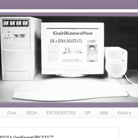
iTest
SEDA
ENTREVISTAS
DP
A&B
Kirick's