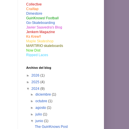
Collective
Crailtap
Dimestore
GuiriKnows! Football
Go-Skateboarding
Javier Saavedra's Blog
Jenkem Magazine
Ks Krew!!
Maple Skateshop
MARTIRIO skateboards
Now Dist
Ripped Laces
Archivo del blog
►
2026
(1)
►
2025
(4)
▼
2024
(9)
►
diciembre
(1)
►
octubre
(1)
►
agosto
(1)
►
julio
(1)
▼
junio
(1)
The GuiriKnows Post