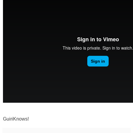
GuiriKnows!