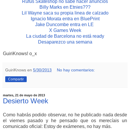
Rufus Skateshop no sabe hacer anuncios
Billy Marks en Etnies???
Lil Wayne saca su propia linea de calzado
Ignacio Morata entra en BluePrint
Jake Duncombe entra en LE
X Games Week
La ciudad de Barcelona no está ready
Desaparezco una semana
GuiriKnows! o_x
GuiriKnows
en
5/30/2013
No hay comentarios:
Compartir
martes, 21 de mayo de 2013
Desierto Week
Como habrás podido observar, no he publicado nada desde
el viernes pasado y he pensado que os merecíais un
comunicado oficial: Estoy de exámenes, no hay más.