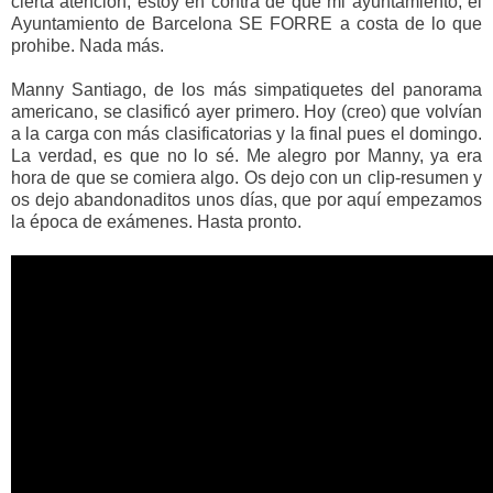
cierta atención; estoy en contra de que mi ayuntamiento, el
Ayuntamiento de Barcelona SE FORRE a costa de lo que
prohibe. Nada más.
Manny Santiago, de los más simpatiquetes del panorama
americano, se clasificó ayer primero. Hoy (creo) que volvían
a la carga con más clasificatorias y la final pues el domingo.
La verdad, es que no lo sé. Me alegro por Manny, ya era
hora de que se comiera algo. Os dejo con un clip-resumen y
os dejo abandonaditos unos días, que por aquí empezamos
la época de exámenes. Hasta pronto.