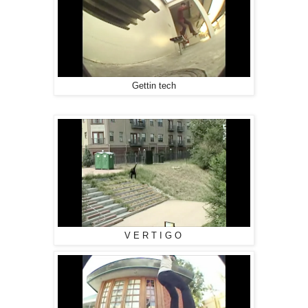
Gettin tech
V E R T I G O