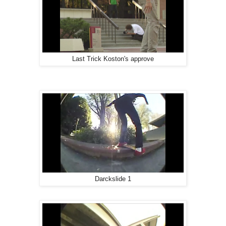
Last Trick Koston's approve
Darckslide 1