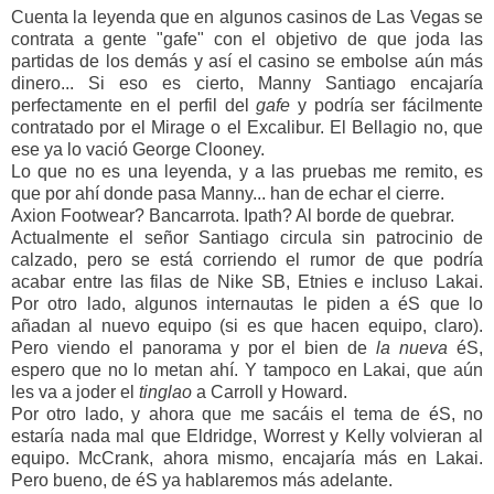
Cuenta la leyenda que en algunos casinos de Las Vegas se
contrata a gente "gafe" con el objetivo de que joda las
partidas de los demás y así el casino se embolse aún más
dinero... Si eso es cierto, Manny Santiago encajaría
perfectamente en el perfil del
gafe
y podría ser fácilmente
contratado por el Mirage o el Excalibur. El Bellagio no, que
ese ya lo vació George Clooney.
Lo que no es una leyenda, y a las pruebas me remito, es
que por ahí donde pasa Manny... han de echar el cierre.
Axion Footwear? Bancarrota. Ipath? Al borde de quebrar.
Actualmente el señor Santiago circula sin patrocinio de
calzado, pero se está corriendo el rumor de que podría
acabar entre las filas de Nike SB, Etnies e incluso Lakai.
Por otro lado, algunos internautas le piden a éS que lo
añadan al nuevo equipo (si es que hacen equipo, claro).
Pero viendo el panorama y por el bien de
la nueva
éS,
espero que no lo metan ahí. Y tampoco en Lakai, que aún
les va a joder el
tinglao
a Carroll y Howard.
Por otro lado, y ahora que me sacáis el tema de éS, no
estaría nada mal que Eldridge, Worrest y Kelly volvieran al
equipo. McCrank, ahora mismo, encajaría más en Lakai.
Pero bueno, de éS ya hablaremos más adelante.