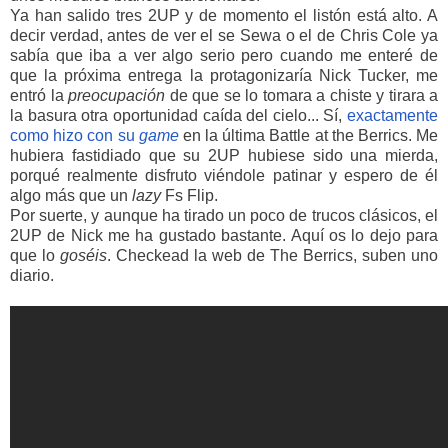
Ya han salido tres 2UP y de momento el listón está alto. A
decir verdad, antes de ver el se Sewa o el de Chris Cole ya
sabía que iba a ver algo serio pero cuando me enteré de
que la próxima entrega la protagonizaría Nick Tucker, me
entró
la
preocupación
de que se lo tomara a chiste y tirara a
la basura otra oportunidad caída del cielo... Sí,
exactamente
como hizo con su
game
en la última Battle at the Berrics. Me
hubiera fastidiado que su 2UP hubiese sido una mierda,
porqué realmente disfruto viéndole patinar y espero de él
algo más que un
lazy
Fs Flip.
Por suerte, y aunque ha tirado un poco de trucos clásicos, el
2UP de Nick me ha gustado bastante. Aquí os lo dejo para
que lo
goséis
. Checkead la web de The Berrics, suben uno
diario.