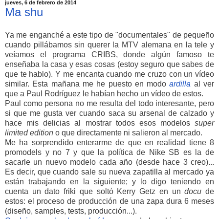
jueves, 6 de febrero de 2014
Ma shu
Ya me enganché a este tipo de "documentales" de pequeño
cuando pillábamos sin querer la MTV alemana en la tele y
veíamos el programa CRIBS, donde algún famoso te
enseñaba la casa y esas cosas (estoy seguro que sabes de
que te hablo). Y me encanta cuando me cruzo con un vídeo
similar. Esta mañana me he puesto en modo
ardilla
al ver
que a Paul Rodríguez le habían hecho un vídeo de estos.
Paul como persona no me resulta del todo interesante, pero
si que me gusta ver cuando saca su arsenal de calzado y
hace mis delicias al mostrar todos esos modelos
super
limited edition
o que directamente ni salieron al mercado.
Me ha sorprendido enterarme de que en realidad tiene 8
promodels y no 7 y que la política de Nike SB es la de
sacarle un nuevo modelo cada año (desde hace 3 creo)...
Es decir, que cuando sale su nueva zapatilla al mercado ya
están trabajando en la siguiente; y lo digo teniendo en
cuenta un dato friki que soltó Kerry Getz en un
docu
de
estos: el proceso de producción de una zapa dura 6 meses
(diseño, samples, tests, producción...).