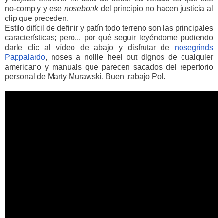
no-comply y ese
nosebonk
del principio no hacen justicia al
clip que preceden.
Estilo difícil de definir y patín todo terreno son las principales
características; pero... por qué seguir leyéndome pudiendo
darle clic al vídeo de abajo y disfrutar de
nosegrinds
Pappalardo
, noses a nollie heel out dignos de cualquier
americano y manuals que parecen sacados del repertorio
personal de Marty Murawski. Buen trabajo Pol.