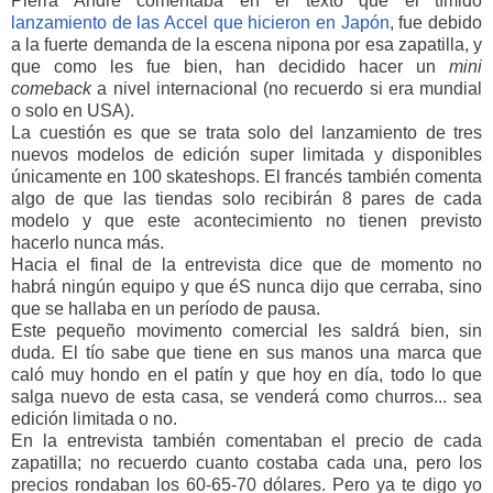
Pierra André comentaba en el texto que el tímido
lanzamiento de las Accel que hicieron en Japón
, fue debido
a la fuerte demanda de la escena nipona por esa zapatilla, y
que como les fue bien, han decidido hacer un
mini
comeback
a nivel internacional (no recuerdo si era mundial
o solo en USA).
La cuestión es que se trata solo del lanzamiento de tres
nuevos modelos de edición super limitada y disponibles
únicamente en 100 skateshops. El francés también comenta
algo de que las tiendas solo recibirán 8 pares de cada
modelo y que este acontecimiento no tienen previsto
hacerlo nunca más.
Hacia el final de la entrevista dice que de momento no
habrá ningún equipo y que éS nunca dijo que cerraba, sino
que se hallaba en un período de pausa.
Este pequeño movimento comercial les saldrá bien, sin
duda. El tío sabe que tiene en sus manos una marca que
caló muy hondo en el patín y que hoy en día, todo lo que
salga nuevo de esta casa, se venderá como churros... sea
edición limitada o no.
En la entrevista también comentaban el precio de cada
zapatilla; no recuerdo cuanto costaba cada una, pero los
precios rondaban los 60-65-70 dólares. Pero ya te digo yo