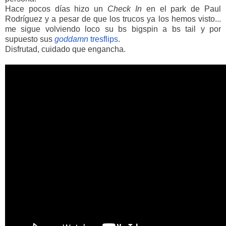
Hace pocos días hizo un
Check In
en el park de Paul
Rodríguez y a pesar de que los trucos ya los hemos visto...
me sigue volviendo loco su bs bigspin a bs tail y por
supuesto sus
goddamn
tresflips
.
Disfrutad, cuidado que engancha.