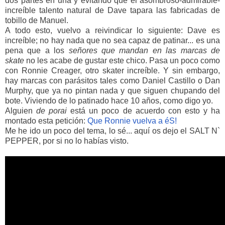
dos partes en una y evitando que el asombroso-admirable-
increíble talento natural de Dave tapara las fabricadas de
tobillo de Manuel.
A todo esto, vuelvo a reivindicar lo siguiente: Dave es
increíble; no hay nada que no sea capaz de patinar... es una
pena que a los
señores que mandan en las marcas de
skate
no les acabe de gustar este chico. Pasa un poco como
con Ronnie Creager, otro skater increíble. Y sin embargo,
hay marcas con parásitos tales como Daniel Castillo o Dan
Murphy, que ya no pintan nada y que siguen chupando del
bote. Viviendo de lo patinado hace 10 años, como digo yo.
Alguien
de porai
está un poco de acuerdo con esto y ha
montado esta petición:
Que Ronnie vuelva a éS!
Me he ido un poco del tema, lo sé... aquí os dejo el SALT N`
PEPPER, por si no lo habías visto.