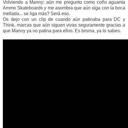
Volviendo a Manny; aún me pregunto como coño aguanta
Ammo Skateboards y me asombra que aún siga con la boca
mellada... se liga más? Será eso.
Os dejo con un clip de cuando aún patinaba para DC y
Think, marcas que aún siguen vivas seguramente gracias a
que Manny ya no patina para ellos. Es broma, ya lo sabes.