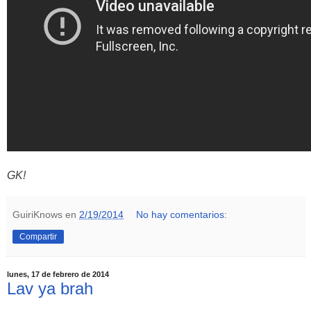
GK!
GuiriKnows
en
2/19/2014
No hay comentarios:
Compartir
lunes, 17 de febrero de 2014
Lav ya brah