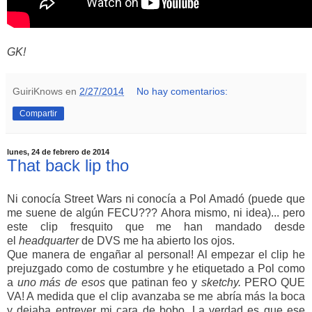
GK!
GuiriKnows
en
2/27/2014
No hay comentarios:
Compartir
lunes, 24 de febrero de 2014
That back lip tho
Ni conocía Street Wars ni conocía a Pol Amadó (puede que
me suene de algún FECU??? Ahora mismo, ni idea)... pero
este clip fresquito que me han mandado desde
el
headquarter
de DVS me ha abierto los ojos.
Que manera de engañar al personal! Al empezar el clip he
prejuzgado como de costumbre y he etiquetado a Pol como
a
uno más de esos
que patinan feo y
sketchy.
PERO QUE
VA! A medida que el clip avanzaba se me abría más la boca
y dejaba entrever mi cara de bobo. La verdad es que ese