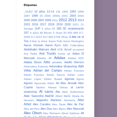
Etiquetas
10 años
13-14
1993
_GUEZ
13k
1990
1996
1999
2003
1997
20
2000
2000s
2001
2004
2012
2013
2005
2006
2007
2009
2014
2011
2015
2016
2017
2018
2019
2020
2021
21
2UP
360
3D skateboards
Savage
3 años
33
3ST
4 años
48 Blocks
5 Years
50
600
666
9-7-
A little bit of
2009
9-7-2013
917-692-2706
9Five
Tea
A time to shine
Aaron Felix
Aaron Herrington
Aaron Homoki
Aaron Kyro
ABD Collectibles
Abdelhalim Makrani
Abril
Accel
ACB
accepted
Ace Trucks
Adam El
Ace Pelka
Active
ad
Adidas
Massadi
Adelmo JR
Adidas ADV
Adio
Adidas Boost
Adolfo Herrero
admitido
Adri
Adrenalina Skateshop
Adrenalina Extrema
Villar
Adrian del Campo
Adrian Fuentes
Adrián Fuentes
Adrián García
Adrián Lobo
Agenda
Adrian Lopez
Adrien Bulard
Agora
Agosto
Air Max
Airwalk
Aitor
Aguacate
Aidan
Copete
al carrer
Ajedrez
Akwasi Owusu
Al carro
skateshop
Alai
Alain Goikoetxea
Alain Saavedra
AlaiOlé
Albert Mañé
Alcala de
Alex
Alejandro Martinez
Henares
Alemania
Amor
Alex Carolino
Alex de Paz
Alex Davis
Alex Deu
Alex Massotti
Alex del Pino
Alex Marco
Alex Olson
Alf
Alex Reimann
Alexis Sablone