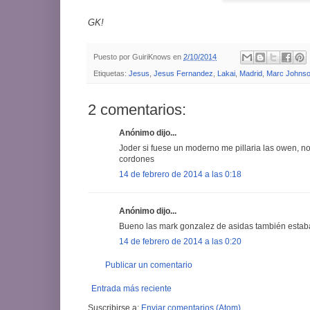
GK!
Puesto por
GuiriKnows
en
2/10/2014
Etiquetas:
Jesus
,
Jesus Fernandez
,
Lakai
,
Madrid
,
Marc Johns
2 comentarios:
Anónimo dijo...
Joder si fuese un moderno me pillaria las owen, no
cordones
14 de febrero de 2014 a las 0:18
Anónimo dijo...
Bueno las mark gonzalez de asidas también estab
14 de febrero de 2014 a las 0:20
Publicar un comentario
Entrada más reciente
Suscribirse a:
Enviar comentarios (Atom)