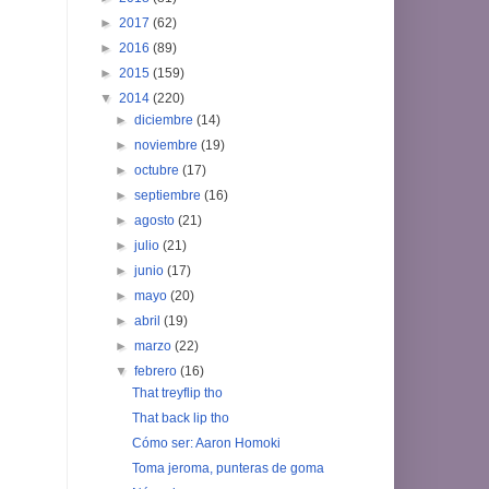
►
2017
(62)
►
2016
(89)
►
2015
(159)
▼
2014
(220)
►
diciembre
(14)
►
noviembre
(19)
►
octubre
(17)
►
septiembre
(16)
►
agosto
(21)
►
julio
(21)
►
junio
(17)
►
mayo
(20)
►
abril
(19)
►
marzo
(22)
▼
febrero
(16)
That treyflip tho
That back lip tho
Cómo ser: Aaron Homoki
Toma jeroma, punteras de goma