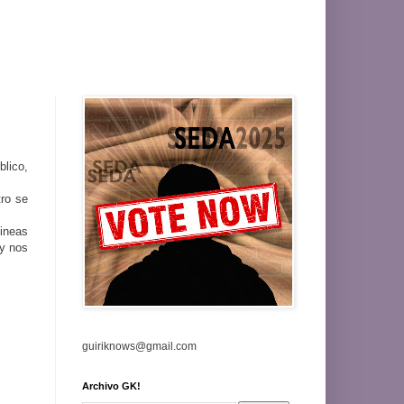
blico,
tro se
ineas
y nos
guiriknows@gmail.com
Archivo GK!