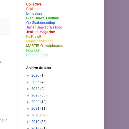
Collective
Crailtap
Dimestore
GuiriKnows! Football
Go-Skateboarding
Javier Saavedra's Blog
Jenkem Magazine
Ks Krew!!
Maple Skateshop
MARTIRIO skateboards
Now Dist
Ripped Laces
s
Archivo del blog
►
2026
(1)
►
2025
(4)
►
2024
(9)
►
2023
(38)
►
2022
(12)
►
2021
(11)
►
2020
(39)
tigua
►
2019
(38)
►
2018
(81)