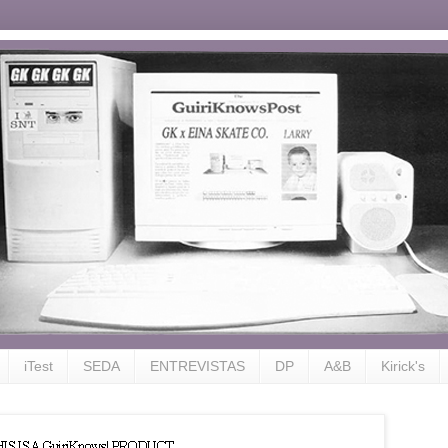
iTest
SEDA
ENTREVISTAS
DP
A&B
Kirick's