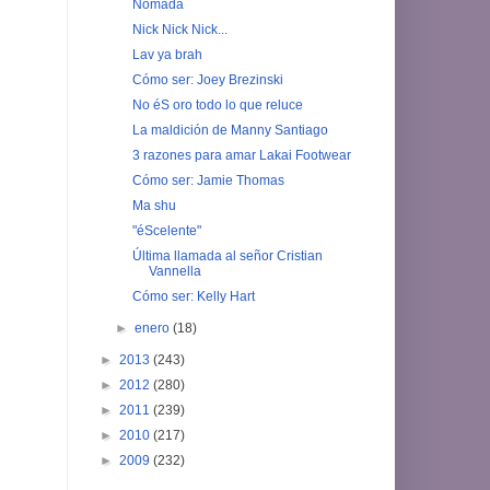
Nómada
Nick Nick Nick...
Lav ya brah
Cómo ser: Joey Brezinski
No éS oro todo lo que reluce
La maldición de Manny Santiago
3 razones para amar Lakai Footwear
Cómo ser: Jamie Thomas
Ma shu
"éScelente"
Última llamada al señor Cristian
Vannella
Cómo ser: Kelly Hart
►
enero
(18)
►
2013
(243)
►
2012
(280)
►
2011
(239)
►
2010
(217)
►
2009
(232)