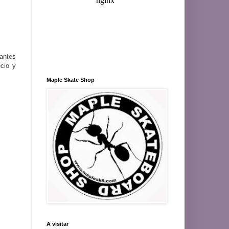
mantes
ecio y
Maple Skate Shop
A visitar