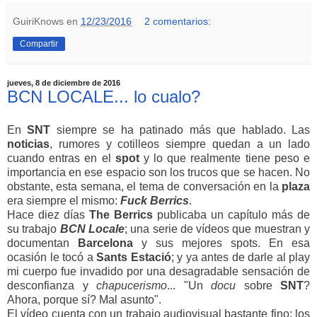
GuiriKnows
en
12/23/2016
2 comentarios:
Compartir
jueves, 8 de diciembre de 2016
BCN LOCALE... lo cualo?
En
SNT
siempre se ha patinado más que hablado. Las
noticias
, rumores y cotilleos siempre quedan a un lado
cuando entras en el
spot
y lo que realmente tiene peso e
importancia en ese espacio son los trucos que se hacen. No
obstante, esta semana, el tema de conversación en la
plaza
era siempre el mismo:
Fuck
Berrics
.
Hace diez días
The
Berrics
publicaba un capítulo más de
su trabajo
BCN
Locale
; una serie de vídeos que muestran y
documentan
Barcelona
y sus mejores spots. En esa
ocasión le tocó a
Sants
Estació
; y ya antes de darle al play
mi cuerpo fue invadido por una desagradable sensación de
desconfianza y
chapucerismo
... "Un
docu
sobre
SNT
?
Ahora, porque sí? Mal asunto".
El vídeo cuenta con un trabajo audiovisual bastante fino; los