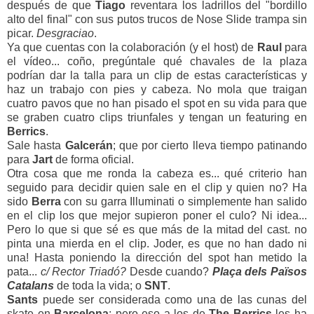
después de que
Tiago
reventara los ladrillos del "bordillo
alto del final" con sus putos trucos de Nose Slide trampa sin
picar.
Desgraciao
.
Ya que cuentas con la colaboración (y el host) de
Raul
para
el vídeo... coño, pregúntale qué chavales de la plaza
podrían dar la talla para un clip de estas características y
haz un trabajo con pies y cabeza. No mola que traigan
cuatro pavos que no han pisado el spot en su vida para que
se graben cuatro clips triunfales y tengan un featuring en
Berrics
.
Sale hasta
Galcerán
; que por cierto lleva tiempo patinando
para
Jart
de forma oficial.
Otra cosa que me ronda la cabeza es... qué criterio han
seguido para decidir quien sale en el clip y quien no? Ha
sido
Berra
con su garra Illuminati o simplemente han salido
en el clip los que mejor supieron poner el culo? Ni idea...
Pero lo que si que sé es que más de la mitad del cast. no
pinta una mierda en el clip. Joder, es que no han dado ni
una! Hasta poniendo la dirección del spot han metido la
pata...
c/ Rector Triadó?
Desde cuando?
Plaça dels Països
Catalans
de toda la vida; o
SNT
.
Sants
puede ser considerada como una de las cunas del
skate en
Barcelona
; pero eso a los de
The
Berrics
les ha