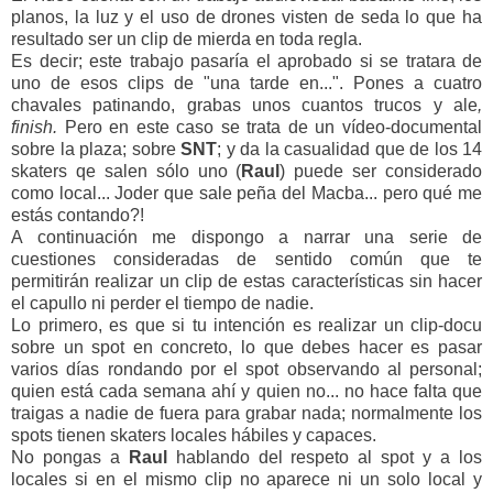
planos, la luz y el uso de drones visten de seda lo que ha
resultado ser un clip de mierda en toda regla.
Es decir; este trabajo pasaría el aprobado si se tratara de
uno de esos clips de "una tarde en...". Pones a cuatro
chavales patinando, grabas unos cuantos trucos y ale
,
finish.
Pero en este caso se trata de un vídeo-documental
sobre la plaza; sobre
SNT
; y da la casualidad que de los 14
skaters qe salen sólo uno (
Raul
) puede ser considerado
como local... Joder que sale peña del Macba... pero qué me
estás contando?!
A continuación me dispongo a narrar una serie de
cuestiones consideradas de sentido común que te
permitirán realizar un clip de estas características sin hacer
el capullo ni perder el tiempo de nadie.
Lo primero, es que si tu intención es realizar un clip-docu
sobre un spot en concreto, lo que debes hacer es pasar
varios días rondando por el spot observando al personal;
quien está cada semana ahí y quien no... no hace falta que
traigas a nadie de fuera para grabar nada; normalmente los
spots tienen skaters locales hábiles y capaces.
No pongas a
Raul
hablando del respeto al spot y a los
locales si en el mismo clip no aparece ni un solo local y