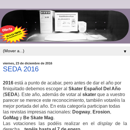
▼
viernes, 23 de diciembre de 2016
SEDA 2016
2016
está a punto de acabar, pero antes de dar el año por
finiquitado debemos escoger al
Skater Español Del Año
(
SEDA
). Este año, además de votar al
skater
que a vuestro
parecer se merece este reconocimiento, también votaréis la
mejor portada del año. En esta categoría participan todas
las revistas impresas nacionales:
Dogway
,
Erosion
,
GoMag
y
Be Skate Mag
.
Las votaciones las podéis realizar en el
display
de la
derecha...
tenéis hasta el 7 de enero
.