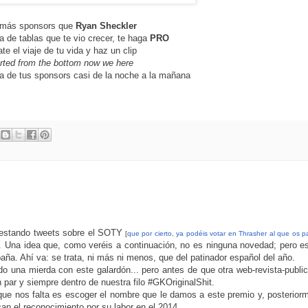
 más sponsors que
Ryan
Sheckler
a de tablas que te vio crecer, te haga
PRO
te el viaje de tu vida y haz un clip
rted from the bottom now we here
a de tus sponsors casi de la noche a la mañana
testando tweets sobre el SOTY
[
que por cierto, ya podéis votar en Thrasher al que os p
 Una idea que, como veréis a continuación, no es ninguna novedad; pero e
ña. Ahí va: se trata, ni más ni menos, que del patinador español del año.
 una mierda con este galardón... pero antes de que otra web-revista-publi
 par y siempre dentro de nuestra filo #GKOriginalShit.
 que nos falta es escoger el nombre que le damos a este premio y, posterior
an el reconocimiento por su labor en el 2014.