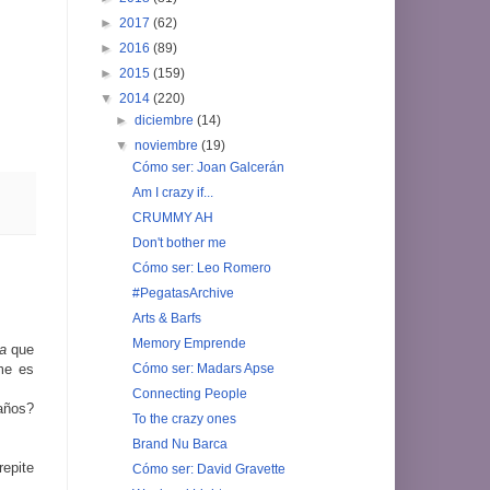
►
2017
(62)
►
2016
(89)
►
2015
(159)
▼
2014
(220)
►
diciembre
(14)
▼
noviembre
(19)
Cómo ser: Joan Galcerán
Am I crazy if...
CRUMMY AH
Don't bother me
Cómo ser: Leo Romero
#PegatasArchive
Arts & Barfs
Memory Emprende
da
que
me es
Cómo ser: Madars Apse
Connecting People
 años?
To the crazy ones
Brand Nu Barca
epite
Cómo ser: David Gravette