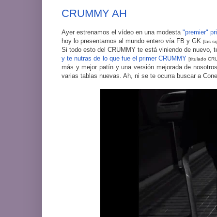
CRUMMY AH
Ayer estrenamos el vídeo en una modesta
"premier" pr
hoy lo presentamos al mundo entero vía FB y GK
[las s
Si todo esto del CRUMMY te está viniendo de nuevo, t
y te nutras de lo que fue el primer CRUMMY
[titulado C
más y mejor patín y una versión mejorada de nosotr
varias tablas nuevas. Ah, ni se te ocurra buscar a Cone