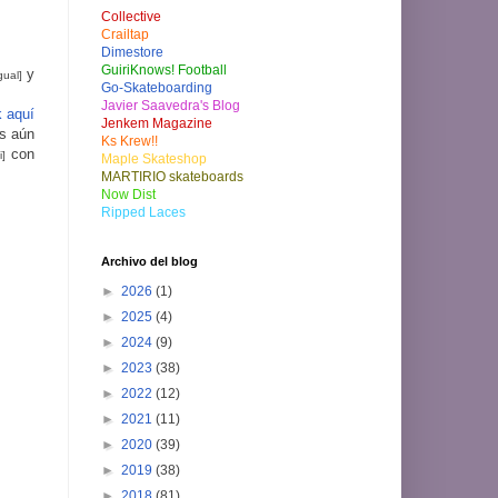
Collective
Crailtap
Dimestore
GuiriKnows! Football
y
gual]
Go-Skateboarding
Javier Saavedra's Blog
k aquí
Jenkem Magazine
s aún
Ks Krew!!
con
i]
Maple Skateshop
MARTIRIO skateboards
Now Dist
Ripped Laces
Archivo del blog
►
2026
(1)
►
2025
(4)
►
2024
(9)
►
2023
(38)
►
2022
(12)
►
2021
(11)
►
2020
(39)
►
2019
(38)
►
2018
(81)