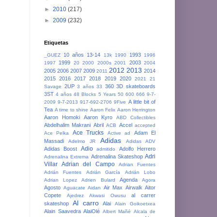
►
2010
(217)
►
2009
(232)
Etiquetas
10 años
13-14
1993
_GUEZ
13k
1990
1996
1999
2003
1997
20
2000
2000s
2001
2004
2012
2013
2005
2006
2007
2009
2014
2011
2015
2016
2017
2018
2019
2020
2021
21
2UP
360
3D skateboards
Savage
3 años
33
3ST
4 años
48 Blocks
5 Years
50
600
666
9-7-
A little bit of
2009
9-7-2013
917-692-2706
9Five
Tea
A time to shine
Aaron Felix
Aaron Herrington
Aaron Homoki
Aaron Kyro
ABD Collectibles
Abdelhalim Makrani
Abril
Accel
ACB
accepted
Ace Trucks
Adam El
Ace Pelka
Active
ad
Adidas
Massadi
Adelmo JR
Adidas ADV
Adio
Adidas Boost
Adolfo Herrero
admitido
Adri
Adrenalina Skateshop
Adrenalina Extrema
Villar
Adrian del Campo
Adrian Fuentes
Adrián Fuentes
Adrián García
Adrián Lobo
Agenda
Adrian Lopez
Adrien Bulard
Agora
Agosto
Air Max
Airwalk
Aitor
Aguacate
Aidan
Copete
al carrer
Ajedrez
Akwasi Owusu
Al carro
skateshop
Alai
Alain Goikoetxea
Alain Saavedra
AlaiOlé
Albert Mañé
Alcala de