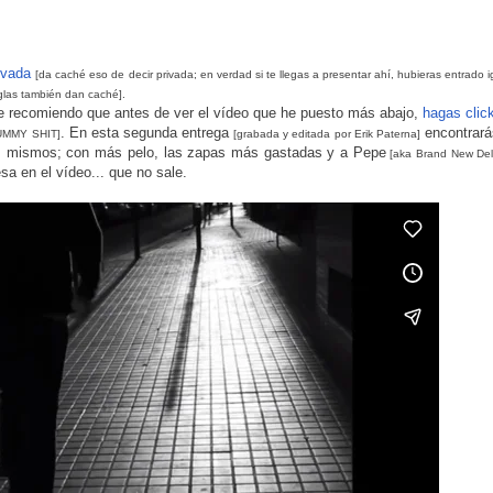
ivada
[da caché eso de decir privada; en verdad si te llegas a presentar ahí, hubieras entrado i
iglas también dan caché].
e recomiendo que antes de ver el vídeo que he puesto más abajo,
hagas clic
. En esta segunda entrega
encontrará
RUMMY SHIT]
[grabada y editada por Erik Paterna]
os mismos; con más pelo, las zapas más gastadas y a Pepe
[aka Brand New Del
sa en el vídeo... que no sale.