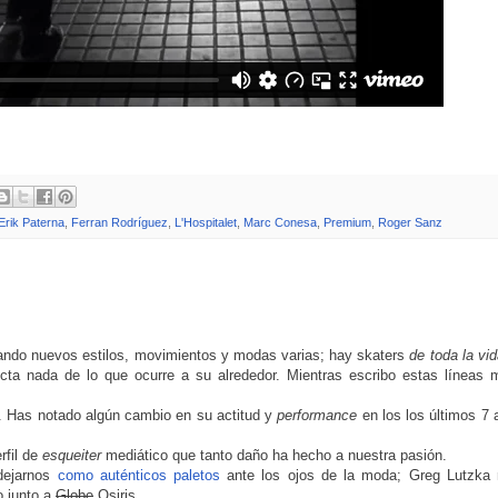
Erik Paterna
,
Ferran Rodríguez
,
L'Hospitalet
,
Marc Conesa
,
Premium
,
Roger Sanz
eando nuevos estilos, movimientos y modas varias; hay skaters
de toda la vi
ecta nada de lo que ocurre a su alrededor. Mientras escribo estas líneas 
o. Has notado algún cambio en su actitud y
performance
en los los últimos 7
.
rfil de
esqueiter
mediático que tanto daño ha hecho a nuestra pasión.
dejarnos
como auténticos paletos
ante los ojos de la moda; Greg Lutzka r
o junto a
Globe
Osiris.