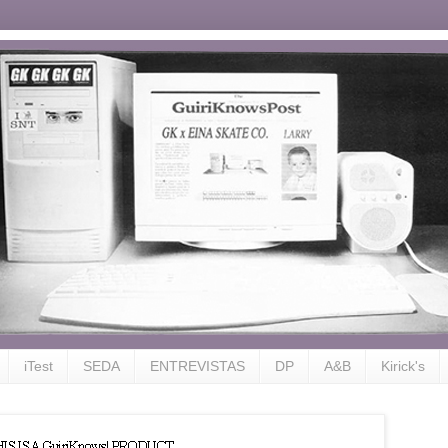
iTest
SEDA
ENTREVISTAS
DP
A&B
Kirick's