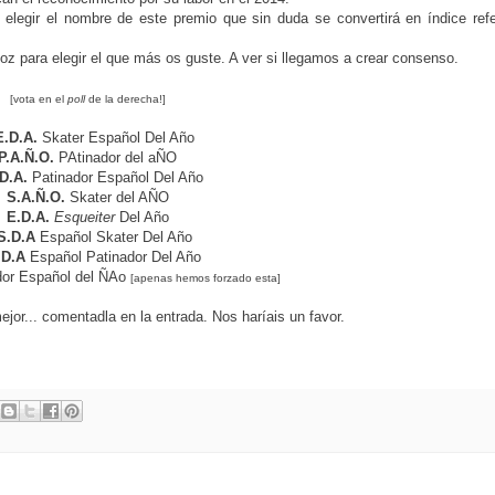
elegir el nombre de este premio que sin duda se convertirá en índice refe
 voz para elegir el que más os guste. A ver si llegamos a crear consenso.
[vota en el
poll
de la derecha!]
E.D.A.
Skater Español Del Año
P.A.Ñ.O.
PAtinador del aÑO
.D.A.
Patinador Español Del Año
S.A.Ñ.O.
Skater del AÑO
E.D.A.
Esqueiter
Del Año
S.D.A
Español Skater Del Año
.D.A
Español Patinador Del Año
dor Español del ÑAo
[apenas hemos forzado esta]
ejor... comentadla en la entrada. Nos haríais un favor.