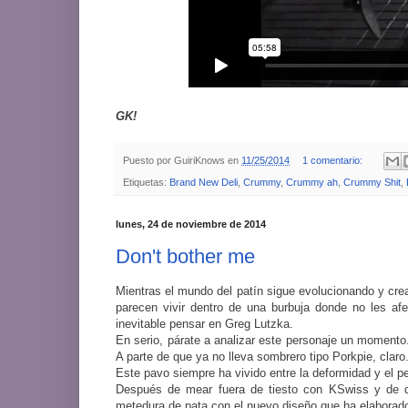
GK!
Puesto por
GuiriKnows
en
11/25/2014
1 comentario:
Etiquetas:
Brand New Deli
,
Crummy
,
Crummy ah
,
Crummy Shit
,
lunes, 24 de noviembre de 2014
Don't bother me
Mientras el mundo del patín sigue evolucionando y cr
parecen vivir dentro de una burbuja donde no les af
inevitable pensar en Greg Lutzka.
En serio, párate a analizar este personaje un moment
A parte de que ya no lleva sombrero tipo Porkpie, claro
Este pavo siempre ha vivido entre la deformidad y el pe
Después de mear fuera de tiesto con KSwiss y de 
metedura de pata con el nuevo diseño que ha elaborad