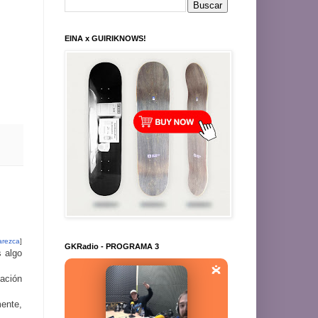
EINA x GUIRIKNOWS!
arezca
]
GKRadio - PROGRAMA 3
s algo
cación
mente,