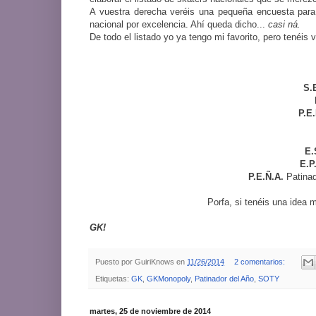
A vuestra derecha veréis una pequeña encuesta para 
nacional por excelencia. Ahí queda dicho...
casi ná.
De todo el listado yo ya tengo mi favorito, pero tenéis
S.
P.E
E.
E.P
P.E.Ñ.A.
Patina
Porfa, si tenéis una idea m
GK!
Puesto por
GuiriKnows
en
11/26/2014
2 comentarios:
Etiquetas:
GK
,
GKMonopoly
,
Patinador del Año
,
SOTY
martes, 25 de noviembre de 2014