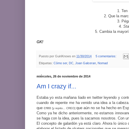
1. Ten
2. Que la marc
3. Péga
4.
Sta
5. Cambia la mayorí
GK!
Puesto por
GuiriKnows
en
11/30/2014
5 comentarios:
Etiquetas:
Cómo ser
,
DC
,
Joan Galceran
,
Nomad
miércoles, 26 de noviembre de 2014
Am I crazy if...
Estaba yo esta mañana liado en twitter leyendo y con
cuando de repente me ha venido una idea a la cabeza.
que creo
que aún no se ha hecho en Espa
[y repito... CREO]
Como ya he dicho anteriormente, no estamos innovando
se haga con la idea, pues la sacamos nosotros. Con un
El concepto de galardón ya está claro. Ahora lo único
elaborar el listado de skaters nacionales que se merezc