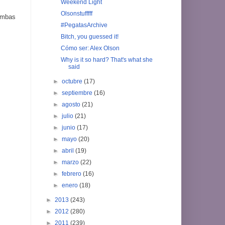
Weekend Light
Olsonstufffff
ambas
#PegatasArchive
Bitch, you guessed it!
Cómo ser: Alex Olson
Why is it so hard? That's what she
said
►
octubre
(17)
►
septiembre
(16)
►
agosto
(21)
►
julio
(21)
►
junio
(17)
►
mayo
(20)
►
abril
(19)
►
marzo
(22)
►
febrero
(16)
►
enero
(18)
►
2013
(243)
►
2012
(280)
►
2011
(239)