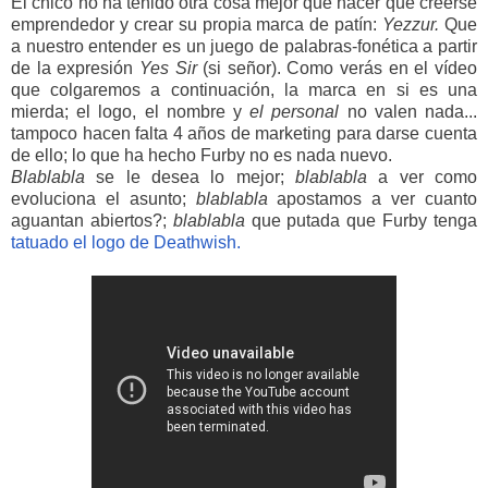
El chico no ha tenido otra cosa mejor que hacer que creerse
emprendedor y crear su propia marca de patín:
Yezzur.
Que
a nuestro entender es un juego de palabras-fonética a partir
de la expresión
Yes Sir
(si señor). Como verás en el vídeo
que colgaremos a continuación, la marca en si es una
mierda; el logo, el nombre y
el personal
no valen nada...
tampoco hacen falta 4 años de marketing para darse cuenta
de ello; lo que ha hecho Furby no es nada nuevo.
Blablabla
se le desea lo mejor;
blablabla
a ver como
evoluciona el asunto;
blablabla
apostamos a ver cuanto
aguantan abiertos?;
blablabla
que putada que Furby tenga
tatuado el logo de Deathwish.