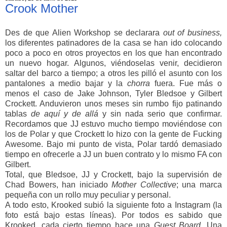
Crook Mother
Des de que Alien Workshop se declarara
out of business,
los diferentes patinadores de la casa se han ido colocando
poco a poco en otros proyectos en los que han encontrado
un nuevo hogar. Algunos, viéndoselas venir, decidieron
saltar del barco a tiempo; a otros les pilló el asunto con los
pantalones a medio bajar y la
chorra
fuera. Fue más o
menos el caso de Jake Johnson, Tyler Bledsoe y Gilbert
Crockett. Anduvieron unos meses sin rumbo fijo patinando
tablas
de aquí y de allá
y sin nada serio que confirmar.
Recordamos que JJ estuvo mucho tiempo moviéndose con
los de Polar y que Crockett lo hizo con la gente de Fucking
Awesome. Bajo mi punto de vista, Polar tardó demasiado
tiempo en ofrecerle a JJ un buen contrato y lo mismo FA con
Gilbert.
Total, que Bledsoe, JJ y Crockett, bajo la supervisión de
Chad Bowers, han iniciado
Mother Collective
; una marca
pequeña con un rollo muy peculiar y personal.
A todo esto, Krooked subió la siguiente foto a Instagram (la
foto está bajo estas líneas). Por todos es sabido que
Krooked, cada cierto tiempo hace una
Guest Board.
Una