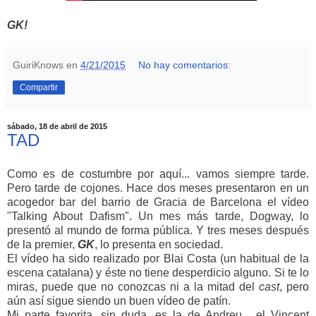
GK!
GuiriKnows
en
4/21/2015
No hay comentarios:
Compartir
sábado, 18 de abril de 2015
TAD
Como es de costumbre por aquí... vamos siempre tarde.
Pero tarde de cojones. Hace dos meses presentaron en un
acogedor bar del barrio de Gracia de Barcelona el vídeo
"Talking About Dafism". Un mes más tarde, Dogway, lo
presentó al mundo de forma pública. Y tres meses después
de la premier,
GK
, lo presenta en sociedad.
El vídeo ha sido realizado por Blai Costa (un habitual de la
escena catalana) y éste no tiene desperdicio alguno. Si te lo
miras, puede que no conozcas ni a la mitad del
cast
, pero
aún así sigue siendo un buen vídeo de patín.
Mi parte favorita, sin duda, es la de Andreu... el Vincent