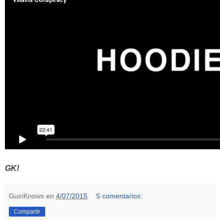
GK!
GuiriKnows
en
4/07/2015
5 comentarios:
Compartir