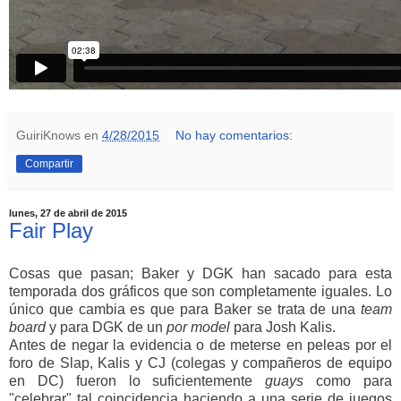
GuiriKnows
en
4/28/2015
No hay comentarios:
Compartir
lunes, 27 de abril de 2015
Fair Play
Cosas que pasan; Baker y DGK han sacado para esta
temporada dos gráficos que son completamente iguales. Lo
único que cambia es que para Baker se trata de una
team
board
y para DGK de un
por model
para Josh Kalis.
Antes de negar la evidencia o de meterse en peleas por el
foro de Slap, Kalis y CJ (colegas y compañeros de equipo
en DC) fueron lo suficientemente
guays
como para
"celebrar" tal coincidencia haciendo a una serie de juegos