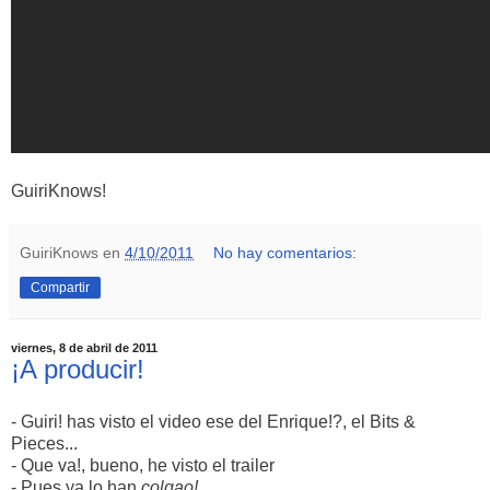
GuiriKnows!
GuiriKnows
en
4/10/2011
No hay comentarios:
Compartir
viernes, 8 de abril de 2011
¡A producir!
- Guiri! has visto el video ese del Enrique!?, el Bits &
Pieces...
- Que va!, bueno, he visto el trailer
- Pues ya lo han
colgao!