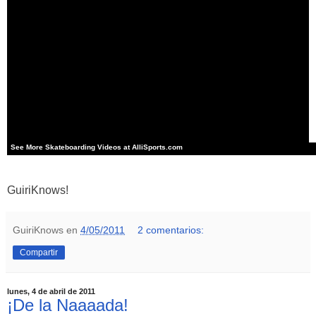
See More
Skateboarding
Videos at
AlliSports.com
GuiriKnows!
GuiriKnows
en
4/05/2011
2 comentarios:
Compartir
lunes, 4 de abril de 2011
¡De la Naaaada!