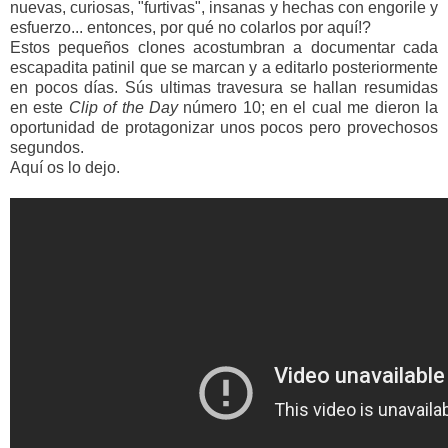
nuevas, curiosas, "furtivas", insanas y hechas con engorile y
esfuerzo... entonces, por qué no colarlos por aquí!?
Estos pequeños clones acostumbran a documentar cada
escapadita patinil que se marcan y a editarlo posteriormente
en pocos días. Sús ultimas travesura se hallan resumidas
en este
Clip of the Day
número 10; en el cual me dieron la
oportunidad de protagonizar unos pocos pero provechosos
segundos.
Aquí os lo dejo.