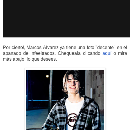
Por cierto!, Marcos Álvarez ya tiene una foto "decente" en el
apartado de infeeltrados. Chequeala clicando
aquí
o mira
más abajo; lo que desees.