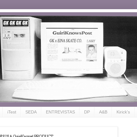
iTest
SEDA
ENTREVISTAS
DP
A&B
Kirick's