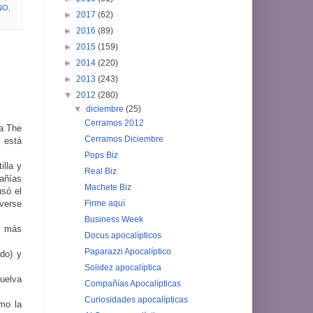
NO
,
►
2017
(62)
►
2016
(89)
►
2015
(159)
►
2014
(220)
►
2013
(243)
▼
2012
(280)
▼
diciembre
(25)
Cerramos 2012
ra The
Cerramos Diciembre
 está
Pops Biz
illa y
Real Biz
añías
Machete Biz
usó el
Firme aquí
nverse
Business Week
s más
Docus apocalípticos
Paparazzi Apocalíptico
do) y
Solidez apocalíptica
vuelva
Compañías Apocalípticas
Curiosidades apocalípticas
mo la