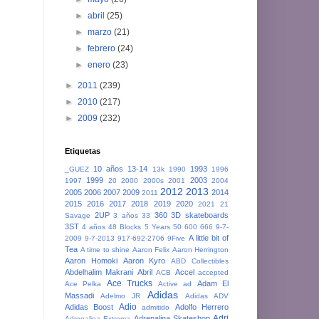
►
abril
(25)
►
marzo
(21)
►
febrero
(24)
►
enero
(23)
►
2011
(239)
►
2010
(217)
►
2009
(232)
Etiquetas
10 años
13-14
1993
_GUEZ
13k
1990
1996
1999
2003
1997
20
2000
2000s
2001
2004
2012
2013
2005
2006
2007
2009
2014
2011
2015
2016
2017
2018
2019
2020
2021
21
2UP
360
3D skateboards
Savage
3 años
33
3ST
4 años
48 Blocks
5 Years
50
600
666
9-7-
A little bit of
2009
9-7-2013
917-692-2706
9Five
Tea
A time to shine
Aaron Felix
Aaron Herrington
Aaron Homoki
Aaron Kyro
ABD Collectibles
Abdelhalim Makrani
Abril
Accel
ACB
accepted
Ace Trucks
Adam El
Ace Pelka
Active
ad
Adidas
Massadi
Adelmo JR
Adidas ADV
Adio
Adidas Boost
Adolfo Herrero
admitido
Adri
Adrenalina Skateshop
Adrenalina Extrema