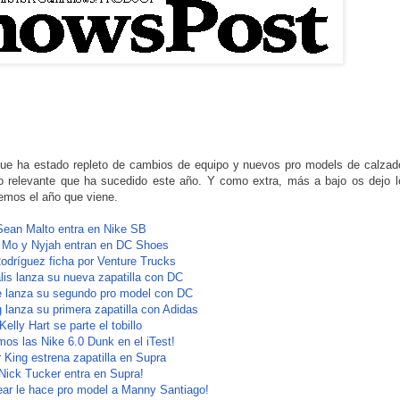
que ha estado repleto de cambios de equipo y nuevos pro models de calzad
o relevante que ha sucedido este año. Y como extra, más a bajo os dejo l
emos el año que viene.
Sean Malto entra en Nike SB
 Mo y Nyjah entran en DC Shoes
odríguez ficha por Venture Trucks
lis lanza su nueva zapatilla con DC
e lanza su segundo pro model con DC
 lanza su primera zapatilla con Adidas
Kelly Hart se parte el tobillo
os las Nike 6.0 Dunk en el iTest!
r King estrena zapatilla en Supra
Nick Tucker entra en Supra!
ar le hace pro model a Manny Santiago!