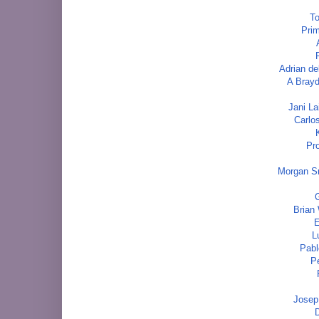
To
Prim
Adrian d
A Brayd
Jani La
Carlos
Pro
Morgan Sm
Brian
E
L
Pabl
P
Josep