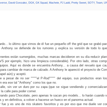
verse
,
David Gonzalez
,
DGK
,
GK Squad
,
Machete
,
PJ Ladd
,
Pretty Sweet
,
SOTY
,
Team
,
U
o... lo último que vimos de él fue un pequeño off the grid que se grabó pa
 Anthony se defiende de los rumores y explica su versión de todo lo que
tinentes están sumergidos, muchas marcas decidieron en su día reducir plant
 por ejemplo, hizo una limpieza considerable). Por otro lado, otras comp
equipos. Aquí es donde se encuentra Anthony... a causa del revuelo que ca
as para cambiar de marca de calzado. A Anthony le apareció el proyecto de Co
apel aún) y aceptó.
e a pesar de no ser """""el P-Rod""""" del equipo, sus productos eran lo
en era ese tal "Anthony" como los que no.
alle, sin ver un duro por su zapa (que se sigue vendiendo y comercializan
la calle para poder comer.
inando para Chocolate, pero apenas le sacan pro models... lo harán cuando 
as y en definitiva, a volver a hacerse un hueco en el panorma actual.
ny fue y es uno de mis skaters favoritos y es por eso que me duele ver co