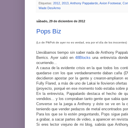
Etiquetas:
2012
,
2013
,
Anthony Pappalardo
,
Axion Footwear
,
Con
Wade DesArmo
sábado, 29 de diciembre de 2012
Pops Biz
(Lo de PikPok de ayer no es verdad, era por el día de los inocentes)
Llevábamos tiempo sin saber nada de Anthony Pappalard
Berrics. Ayer salió en
48Blocks
una entrevista donde
ocurriendo...
A causa de la evidente crisis en la que todos los con
quedarse con los que verdaderamente daban caña (DVS
decidieron apostar por la gente y crearon-ampliaron 
Fully Flared, a más de uno de Lakai le llovieron ofert
(proyecto, porqué en ese momento todo estaba sobre p
En la entrevista, Pappalardo destaca el hecho de qu
vendidos... y los compraban tanto gente que sabia qui
Converse se la juega a Anthony y éste se ve en la c
teniendo que vender pedazos de metal encontrados por 
Para los que se lo estén preguntando, Pops sigue pat
a grabar, a sacar partes de video, a aparecer en revist
Si eres lector viejuno de mi blog, sabrás que Antho