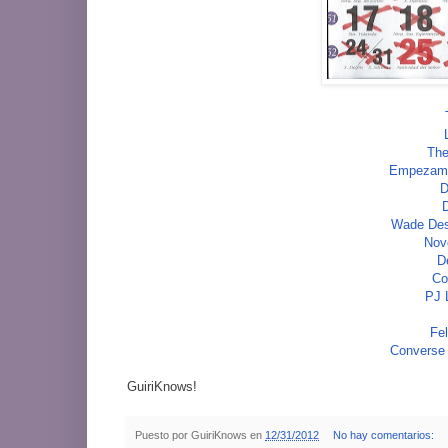
The
Empezamos
D
D
Wade DesA
Nov
D
Co
PJ 
Fel
Converse 
GuiriKnows!
Puesto por
GuiriKnows
en
12/31/2012
No hay comentarios: