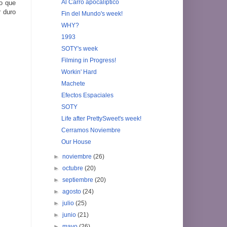
Al Carro apocalíptico
do que
 duro
Fin del Mundo's week!
WHY?
1993
SOTY's week
Filming in Progress!
Workin' Hard
Machete
Efectos Espaciales
SOTY
Life after PrettySweet's week!
Cerramos Noviembre
Our House
►
noviembre
(26)
►
octubre
(20)
►
septiembre
(20)
►
agosto
(24)
►
julio
(25)
►
junio
(21)
►
mayo
(26)