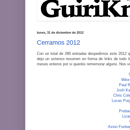
lunes, 31 de diciembre de 2012
Cerramos 2012
Con un total de 280 entradas despedimos este 2012 
dejo un extenso resumen en forma de links de todo l
meses enteros por si queréis rememorar alguno. Nos v
Mike
Paul R
Josh Ka
Chris Col
Lucas Puig
Probam
Liza
Axion Footwe