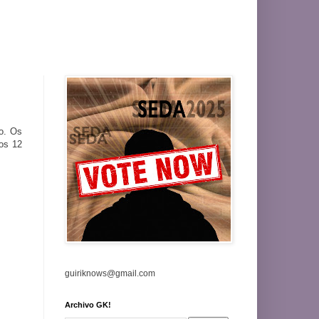
o. Os
os 12
guiriknows@gmail.com
Archivo GK!