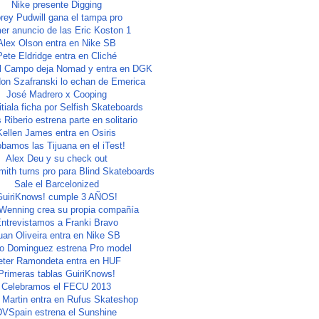
Nike presente Digging
rey Pudwill gana el tampa pro
er anuncio de las Eric Koston 1
Alex Olson entra en Nike SB
Pete Eldridge entra en Cliché
el Campo deja Nomad y entra en DGK
on Szafranski lo echan de Emerica
José Madrero x Cooping
itiala ficha por Selfish Skateboards
 Riberio estrena parte en solitario
Kellen James entra en Osiris
bamos las Tijuana en el iTest!
Alex Deu y su check out
ith turns pro para Blind Skateboards
Sale el Barcelonized
GuiriKnows! cumple 3 AÑOS!
 Wenning crea su propia compañía
ntrevistamos a Franki Bravo
uan Oliveira entra en Nike SB
o Dominguez estrena Pro model
eter Ramondeta entra en HUF
Primeras tablas GuiriKnows!
Celebramos el FECU 2013
 Martin entra en Rufus Skateshop
DVSpain estrena el Sunshine