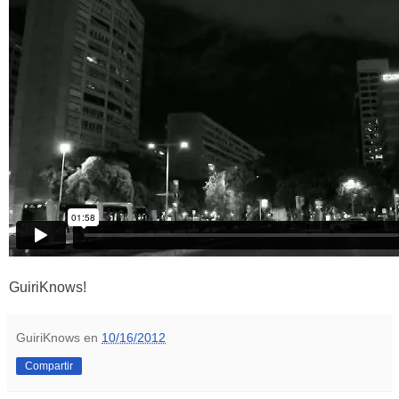
GuiriKnows!
GuiriKnows
en
10/16/2012
Compartir