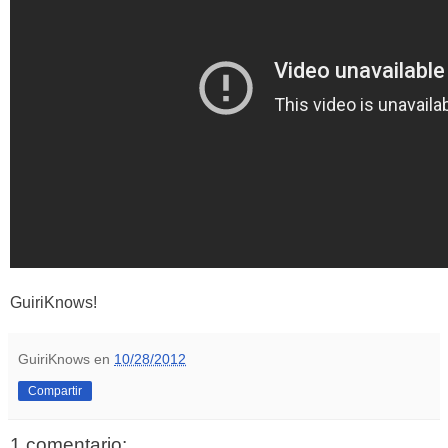
GuiriKnows!
GuiriKnows
en
10/28/2012
Compartir
1 comentario: