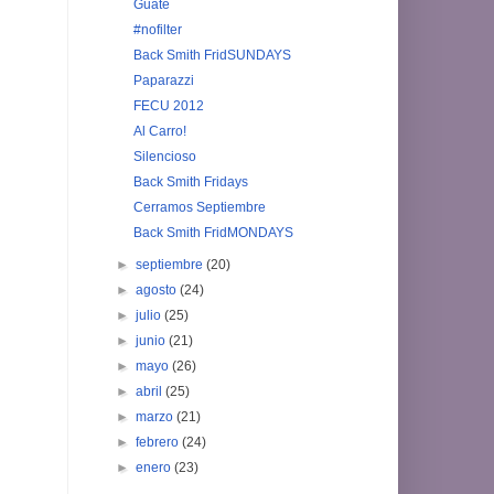
Guate
#nofilter
Back Smith FridSUNDAYS
Paparazzi
FECU 2012
Al Carro!
Silencioso
Back Smith Fridays
Cerramos Septiembre
Back Smith FridMONDAYS
►
septiembre
(20)
►
agosto
(24)
►
julio
(25)
►
junio
(21)
►
mayo
(26)
►
abril
(25)
►
marzo
(21)
►
febrero
(24)
►
enero
(23)