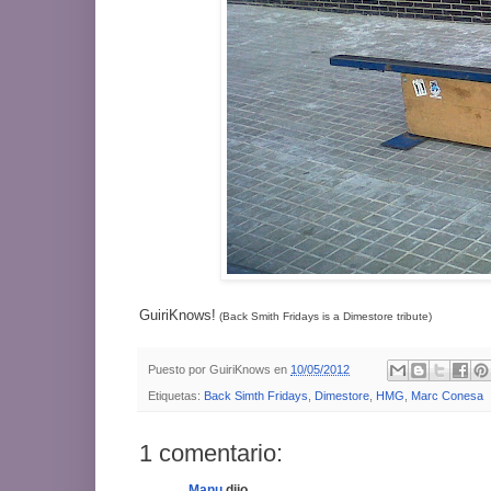
GuiriKnows!
(Back Smith Fridays is a Dimestore tribute)
Puesto por
GuiriKnows
en
10/05/2012
Etiquetas:
Back Simth Fridays
,
Dimestore
,
HMG
,
Marc Conesa
1 comentario:
Manu
dijo...