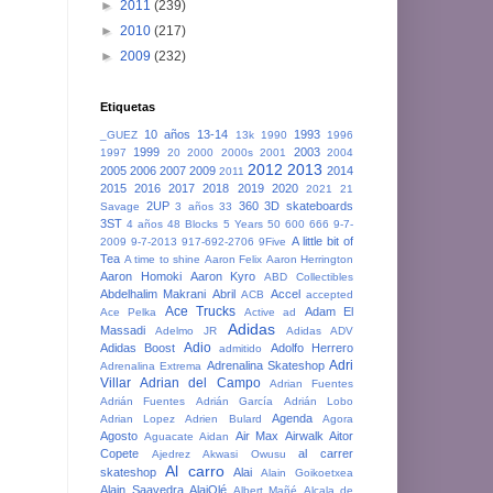
►
2011
(239)
►
2010
(217)
►
2009
(232)
Etiquetas
10 años
13-14
1993
_GUEZ
13k
1990
1996
1999
2003
1997
20
2000
2000s
2001
2004
2012
2013
2005
2006
2007
2009
2014
2011
2015
2016
2017
2018
2019
2020
2021
21
2UP
360
3D skateboards
Savage
3 años
33
3ST
4 años
48 Blocks
5 Years
50
600
666
9-7-
A little bit of
2009
9-7-2013
917-692-2706
9Five
Tea
A time to shine
Aaron Felix
Aaron Herrington
Aaron Homoki
Aaron Kyro
ABD Collectibles
Abdelhalim Makrani
Abril
Accel
ACB
accepted
Ace Trucks
Adam El
Ace Pelka
Active
ad
Adidas
Massadi
Adelmo JR
Adidas ADV
Adio
Adidas Boost
Adolfo Herrero
admitido
Adri
Adrenalina Skateshop
Adrenalina Extrema
Villar
Adrian del Campo
Adrian Fuentes
Adrián Fuentes
Adrián García
Adrián Lobo
Agenda
Adrian Lopez
Adrien Bulard
Agora
Agosto
Air Max
Airwalk
Aitor
Aguacate
Aidan
Copete
al carrer
Ajedrez
Akwasi Owusu
Al carro
skateshop
Alai
Alain Goikoetxea
Alain Saavedra
AlaiOlé
Albert Mañé
Alcala de