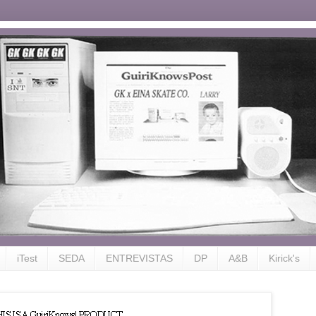
iTest
SEDA
ENTREVISTAS
DP
A&B
Kirick's