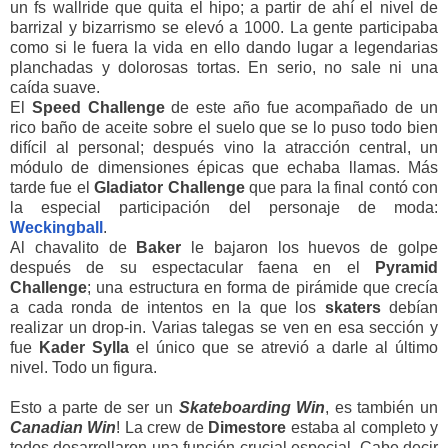
un fs wallride que quita el hipo; a partir de ahí el nivel de
barrizal y bizarrismo se elevó a 1000. La gente participaba
como si le fuera la vida en ello dando lugar a legendarias
planchadas y dolorosas tortas. En serio, no sale ni una
caída suave.
El
Speed
Challenge
de este año fue acompañado de un
rico baño de aceite sobre el suelo que se lo puso todo bien
difícil al personal; después vino la atracción central, un
módulo de dimensiones épicas que echaba llamas. Más
tarde fue el
Gladiator
Challenge
que para la final contó con
la especial participación del personaje de moda:
Weckingball
.
Al chavalito de
Baker
le bajaron los huevos de golpe
después de su espectacular faena en el
Pyramid
Challenge
; una estructura en forma de pirámide que crecía
a cada ronda de intentos en la que los
skaters
debían
realizar un drop-in. Varias talegas se ven en esa sección y
fue
Kader Sylla
el único que se atrevió a darle al último
nivel. Todo un figura.
Esto a parte de ser un
Skateboarding Win
, es también un
Canadian Win
! La crew de
Dimestore
estaba al completo y
todos desarrollaron una función crucial especial. Cabe decir