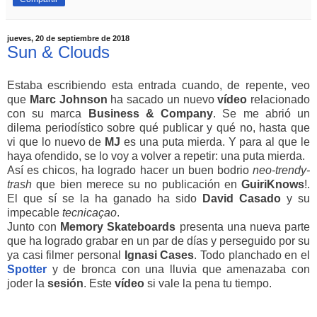
jueves, 20 de septiembre de 2018
Sun & Clouds
Estaba escribiendo esta entrada cuando, de repente, veo
que
Marc
Johnson
ha sacado un nuevo
vídeo
relacionado
con su marca
Business
&
Company
. Se me abrió un
dilema periodístico sobre qué publicar y qué no, hasta que
vi que lo nuevo de
MJ
es una puta mierda. Y para al que le
haya ofendido, se lo voy a volver a repetir: una puta mierda.
Así es chicos, ha logrado hacer un buen bodrio
neo-trendy-
trash
que bien merece su no publicación en
GuiriKnows
!.
El que sí se la ha ganado ha sido
David
Casado
y su
impecable
tecnicaçao
.
Junto con
Memory Skateboards
presenta una nueva parte
que ha logrado grabar en un par de días y perseguido por su
ya casi filmer personal
Ignasi
Cases
. Todo planchado en el
Spotter
y de bronca con una lluvia que amenazaba con
joder la
sesión
. Este
vídeo
si vale la pena tu tiempo.