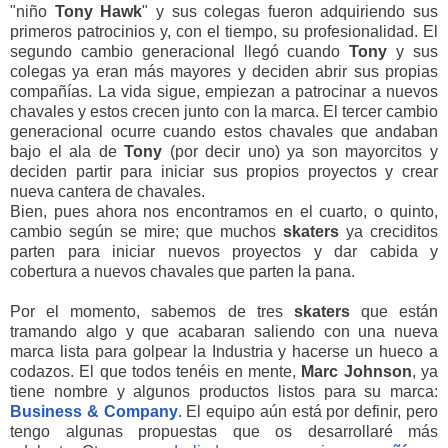
"niño
Tony
Hawk
" y sus colegas fueron adquiriendo sus
primeros patrocinios y, con el tiempo, su profesionalidad. El
segundo cambio generacional llegó cuando
Tony
y sus
colegas ya eran más mayores y deciden abrir sus propias
compañías. La vida sigue, empiezan a patrocinar a nuevos
chavales y estos crecen junto con la marca. El tercer cambio
generacional ocurre cuando estos chavales que andaban
bajo el ala de
Tony
(por decir uno) ya son mayorcitos y
deciden partir para iniciar sus propios proyectos y crear
nueva cantera de chavales.
Bien, pues ahora nos encontramos en el cuarto, o quinto,
cambio según se mire; que muchos
skaters
ya creciditos
parten para iniciar nuevos proyectos y dar cabida y
cobertura a nuevos chavales que parten la pana.
Por el momento, sabemos de tres
skaters
que están
tramando algo y que acabaran saliendo con una nueva
marca lista para golpear la Industria y hacerse un hueco a
codazos. El que todos tenéis en mente,
Marc
Johnson
, ya
tiene nombre y algunos productos listos para su marca:
Business
& Company
. El equipo aún está por definir, pero
tengo algunas propuestas que os desarrollaré más