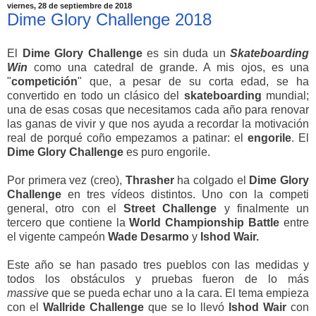
viernes, 28 de septiembre de 2018
Dime Glory Challenge 2018
El
Dime
Glory
Challenge
es sin duda un
Skateboarding
Win
como una catedral de grande. A mis ojos, es una
"
competición
" que, a pesar de su corta edad, se ha
convertido en todo un clásico del
skateboarding
mundial;
una de esas cosas que necesitamos cada año para renovar
las ganas de vivir y que nos ayuda a recordar la motivación
real de porqué coño empezamos a patinar: el
engorile
. El
Dime Glory Challenge
es puro engorile.
Por primera vez (creo),
Thrasher
ha colgado el
Dime Glory
Challenge
en tres vídeos distintos. Uno con la competi
general, otro con el
Street
Challenge
y finalmente un
tercero que contiene la
World Championship Battle
entre
el vigente campeón
Wade Desarmo
y
Ishod Wair.
Este año se han pasado tres pueblos con las medidas y
todos los obstáculos y pruebas fueron de lo más
massive
que se pueda echar uno a la cara. El tema empieza
con el
Wallride Challenge
que se lo llevó
Ishod Wair
con