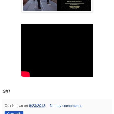
GK!
GuiriKnows
en
9/23/2018
No hay comentarios:
Compartir