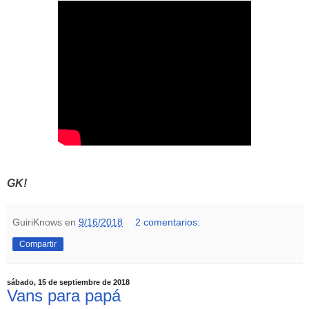
GK!
GuiriKnows
en
9/16/2018
2 comentarios:
Compartir
sábado, 15 de septiembre de 2018
Vans para papá