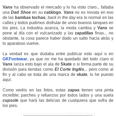
Vans
ha observado el mercado y lo ha visto claro... faltaba
una
Dad
Shoe
en su
catálogo
.
Vans
no es novata en eso
de las
bambas
tochas
;
back in the day
era lo normal en las
calles y todos pudimos disfrutar de unos buenos tanques en
los pies. La industria avanza, la moda cambia y
Vans
se
pone al día con el vulcanizado y las
zapatillas
finas... no
obstante, la cosa parece haber dado un salto hacia atrás y
lo aparatoso vuelve.
La verdad es que dudaba entre publicar esto aquí o en
GKFootwear
, ya que no me ha quedado del todo claro si
Vans
lanza esto bajo el ala de
Skate
o si forma parte de su
división para tiendas como
El
Corte
Inglés
... pero como al
fin y al cabo se trata de una marca de
skate
, lo he puesto
aquí.
Como veréis en las fotos, estas
zapas
tienen una pinta
increíble; parches y refuerzos por todos lados y una suela
cupsole
que hará las delicias de cualquiera que sufra de
los pies.