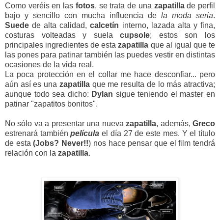
Como veréis en las
fotos
, se trata de una
zapatilla
de perfil
bajo y sencillo con mucha influencia de
la moda seria
.
Suede
de alta calidad,
calcetín
interno, lazada alta y fina,
costuras volteadas y suela
cupsole
; estos son los
principales ingredientes de esta
zapatilla
que al igual que te
las pones para patinar también las puedes vestir en distintas
ocasiones de la vida real.
La poca protección en el collar me hace desconfiar... pero
aún así es una
zapatilla
que me resulta de lo más atractiva;
aunque todo sea dicho:
Dylan
sigue teniendo el master en
patinar "zapatitos bonitos".
No sólo va a presentar una nueva
zapatilla
, además,
Greco
estrenará también
película
el día 27 de este mes. Y el título
de esta
(Jobs? Never!!
) nos hace pensar que el film tendrá
relación con la
zapatilla
.