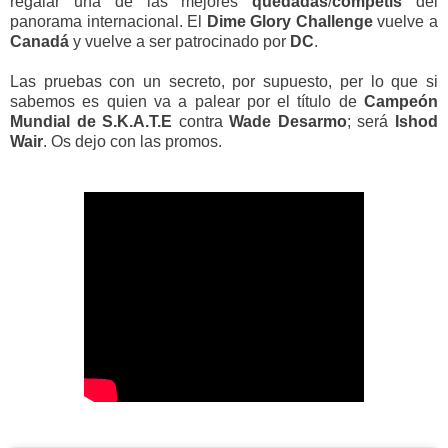
regalar una de las mejores
quedadas
/
competis
del
panorama internacional. El
Dime
Glory
Challenge
vuelve a
Canadá
y vuelve a ser patrocinado por
DC
.
Las pruebas con un secreto, por supuesto, per lo que si
sabemos es quien va a palear por el título de
Campeón
Mundial de S.K.A.T.E
contra
Wade Desarmo
; será
Ishod
Wair
. Os dejo con las promos.