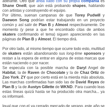
adelante. Otro que
anda liado con su propia
compañía
es
Shane
Oneill
, que aún está probando
shapes
, hablando
con artistas y construyendo el equipo.
Por último, suenan campanas de que
Torey
Pudwill
y
Daewon
Song
podrían estar trabajando en un proyecto
común y así salir de
Plan
B
y
Almost
respectivamente. De
momento (y pese a que he encontrado citas de ambos
skaters
confirmando el tema) siguen apareciendo en las
páginas de
Plan B
y
Almost
. El tiempo dirá.
Por otro lado, al mismo tiempo que ocurre todo esto, multitud
de
skaters
están abandonando sus
long-time
sponsors
y
restan a la espera de entrar en alguna de estas marcas que
están naciendo o por nacer.
Se especula con la posible marcha de
Daryl
Angel de
Habitat
, la de
Raven
de
Chocolate
y la de
Chaz
Ortiz
de
Zoo
York
.
ZY
que por cierto está en la mierda más absoluta.
Las marchas confirmadas han sido las de
David Reyes
de
Plan
B
y la de
Austyn
Gillette
de
WKND
. Para cuando leas
estas líneas quizá hasta se ha producido otra marcha... ya
os informaré.
Igual que con el ya cerrado mercado de verano, este año se