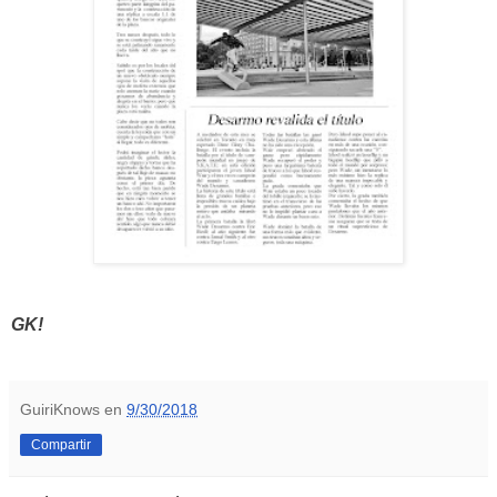
GK!
GuiriKnows
en
9/30/2018
Compartir