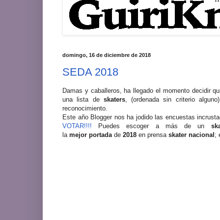
domingo, 16 de diciembre de 2018
SEDA 2018
Damas y caballeros, ha llegado el momento decidir qu
una lista de
skaters
, (ordenada sin criterio algu
reconocimiento.
Este año Blogger nos ha jodido las encuestas incrust
VOTAR!!!!
Puedes escoger a más de un
sk
la
mejor
portada
de
2018
en prensa
skater
nacional
;