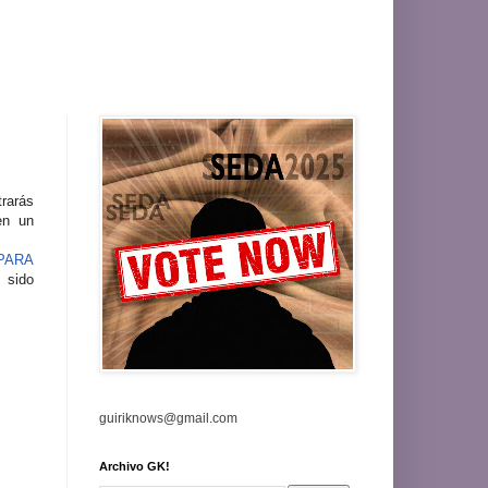
trarás
en un
 PARA
 sido
guiriknows@gmail.com
Archivo GK!