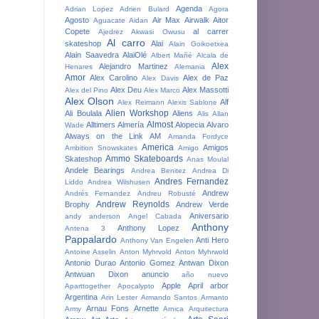
Agenda
Adrian Lopez
Adrien Bulard
Agora
Agosto
Air Max
Airwalk
Aitor
Aguacate
Aidan
Copete
al carrer
Ajedrez
Akwasi Owusu
Al carro
skateshop
Alai
Alain Goikoetxea
Alain Saavedra
AlaiOlé
Albert Mañé
Alcala de
Alex
Alejandro Martinez
Henares
Alemania
Amor
Alex Carolino
Alex de Paz
Alex Davis
Alex Deu
Alex Massotti
Alex del Pino
Alex Marco
Alex Olson
Alf
Alex Reimann
Alexis Sablone
Alien Workshop
Ali Boulala
Aliens
Alis
Allan
Almost
Alltimers
Almería
Alopecia
Alvaro
Wade
Always on the Link
AM
Amanda Fordyce
America
Amigos
Ambition Snowskates
Amigo
Ammo Skateboards
Skateshop
Anas Moulal
Andele Bearings
Andrea Benitez
Andrea Di
Andres Fernandez
Liddo
Andrea Wilshusen
Andrew
Andrés Fernandez
Andreu Robusté
Andrew Reynolds
Brophy
Andrew Verde
Aniversario
andy anderson
Angel Cabada
Anthony
Anthony Lopez
Antena 3
Pappalardo
Anti Hero
Anthony Van Engelen
Antoine Asselin
Anton Myhrvold
Anton Myhrwold
Antonio Durao
Antonio Gomez
Antwan Dixon
Antwuan Dixon
anuncio
año nuevo
Apple
April
arbor
Aparttogether
Apocalypto
Argentina
Arin Lester
Armando Santos
Armanto
Arnau Fons
Arnette
Army
Arnica
Arquitectura