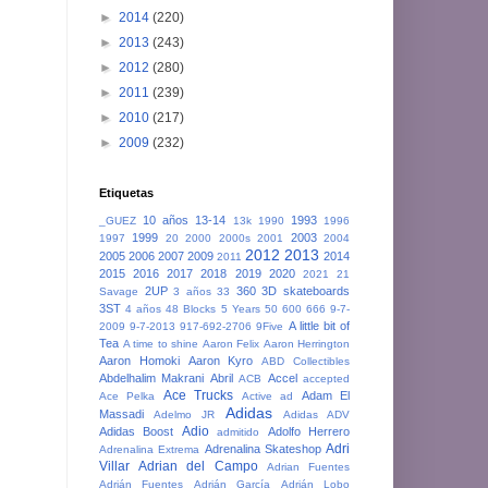
►
2014
(220)
►
2013
(243)
►
2012
(280)
►
2011
(239)
►
2010
(217)
►
2009
(232)
Etiquetas
10 años
13-14
1993
_GUEZ
13k
1990
1996
1999
2003
1997
20
2000
2000s
2001
2004
2012
2013
2005
2006
2007
2009
2014
2011
2015
2016
2017
2018
2019
2020
2021
21
2UP
360
3D skateboards
Savage
3 años
33
3ST
4 años
48 Blocks
5 Years
50
600
666
9-7-
A little bit of
2009
9-7-2013
917-692-2706
9Five
Tea
A time to shine
Aaron Felix
Aaron Herrington
Aaron Homoki
Aaron Kyro
ABD Collectibles
Abdelhalim Makrani
Abril
Accel
ACB
accepted
Ace Trucks
Adam El
Ace Pelka
Active
ad
Adidas
Massadi
Adelmo JR
Adidas ADV
Adio
Adidas Boost
Adolfo Herrero
admitido
Adri
Adrenalina Skateshop
Adrenalina Extrema
Villar
Adrian del Campo
Adrian Fuentes
Adrián Fuentes
Adrián García
Adrián Lobo