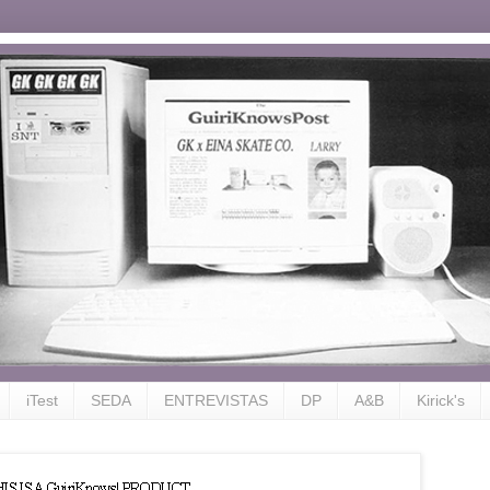
iTest
SEDA
ENTREVISTAS
DP
A&B
Kirick's