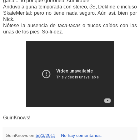
gana... no por que gorronea. Admirable.
Anduvo alguna temporada con stereo, éS, Dekline e incluso
SkateMental; pero no tiene nada seguro. Aún así, bien por
Nick.
Nótese la ausencia de
taca-tacas
o trucos caídos con las
uñas de los pies. So-li-dez.
GuiriKnows!
GuiriKnows
en
5/23/2011
No hay comentarios: