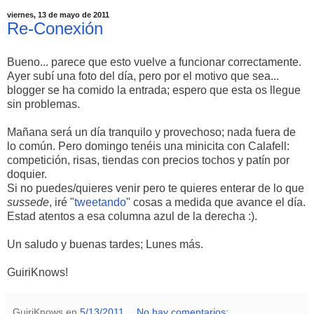
viernes, 13 de mayo de 2011
Re-Conexión
Bueno... parece que esto vuelve a funcionar correctamente.
Ayer subí una foto del día, pero por el motivo que sea...
blogger se ha comido la entrada; espero que esta os llegue
sin problemas.
Mañana será un día tranquilo y provechoso; nada fuera de
lo común. Pero domingo tenéis una minicita con Calafell:
competición, risas, tiendas con precios tochos y patín por
doquier.
Si no puedes/quieres venir pero te quieres enterar de lo que
sussede
, iré "
tweetando
" cosas a medida que avance el día.
Estad atentos a esa columna azul de la derecha :).
Un saludo y buenas tardes; Lunes más.
GuiriKnows!
GuiriKnows
en
5/13/2011
No hay comentarios: