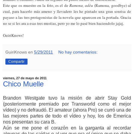
Este que os muestro en la foto, es el de
Ramona, adéu
(Ramona, goodbye) al
cual, para hacerlo más ameno y llevadero les he pintado una gran sonrisa de
payaso a las tres protagonistas de la novela que aparecen en la portada. Gracia
no se si les ara a esas tres mustias, pero yo me lo pasé bien haciendolo jajaj.
GuiriKnows!
GuiriKnows
en
5/29/2011
No hay comentarios:
Compartir
viernes, 27 de mayo de 2011
Chico Muelle
Brandon Westgate tuvo la misión de abrir Stay Gold
(posteriormente premiado por Transworld como el mejor
vídeo) y no defraudó. El amateur (ahora Pro) se curró una de
las mejores partes de todo el vídeo y hoy, los de Emerica
nos presentan su cara B.
Aún se me pone el corazón en la garganta al recordar
algunas de las caídas o al ver que era el único que se daba