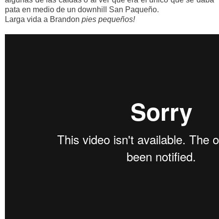
pata en medio de un downhill San Paqueño.
Larga vida a Brandon
pies pequeños!