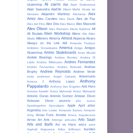
Al carro
skateshop
Alai
Alain Goikoetxea
Alain Saavedra
AlaiOlé
Albert Mañé
Alcala de
Alex
Alejandro Martinez
Henares
Alemania
Amor
Alex Carolino
Alex de Paz
Alex Davis
Alex Deu
Alex Massotti
Alex del Pino
Alex Marco
Alex Olson
Alf
Alex Reimann
Alexis Sablone
Alien Workshop
Ali Boulala
Aliens
Alis
Allan
Almost
Alltimers
Almería
Alopecia
Alvaro
Wade
Always on the Link
AM
Amanda Fordyce
America
Amigos
Ambition Snowskates
Amigo
Ammo Skateboards
Skateshop
Anas Moulal
Andele Bearings
Andrea Benitez
Andrea Di
Andres Fernandez
Liddo
Andrea Wilshusen
Andrew
Andrés Fernandez
Andreu Robusté
Andrew Reynolds
Brophy
Andrew Verde
Aniversario
andy anderson
Angel Cabada
Anthony
Anthony Lopez
Antena 3
Pappalardo
Anti Hero
Anthony Van Engelen
Antoine Asselin
Anton Myhrvold
Anton Myhrwold
Antonio Durao
Antonio Gomez
Antwan Dixon
Antwuan Dixon
anuncio
año nuevo
Apple
April
arbor
Aparttogether
Apocalypto
Argentina
Arin Lester
Armando Santos
Armanto
Arnau Fons
Arnette
Army
Arnica
Arquitectura
Arto Saari
Arrow
Art
Arte
Artengo
artículos
Arts and Barfs
Así se Hace
asics
asmr
Aurelien
Asphalt
Atapuerca
Atiba Jefferson