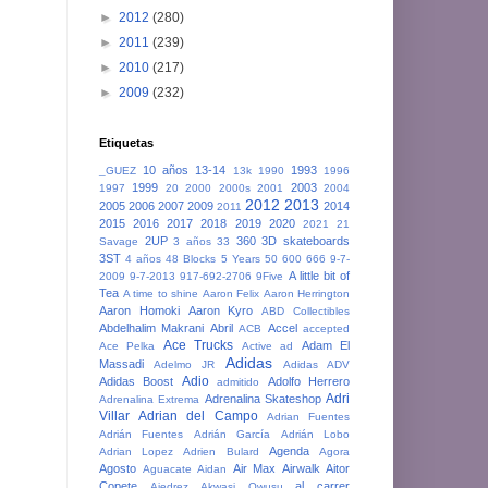
►
2012
(280)
►
2011
(239)
►
2010
(217)
►
2009
(232)
Etiquetas
10 años
13-14
1993
_GUEZ
13k
1990
1996
1999
2003
1997
20
2000
2000s
2001
2004
2012
2013
2005
2006
2007
2009
2014
2011
2015
2016
2017
2018
2019
2020
2021
21
2UP
360
3D skateboards
Savage
3 años
33
3ST
4 años
48 Blocks
5 Years
50
600
666
9-7-
A little bit of
2009
9-7-2013
917-692-2706
9Five
Tea
A time to shine
Aaron Felix
Aaron Herrington
Aaron Homoki
Aaron Kyro
ABD Collectibles
Abdelhalim Makrani
Abril
Accel
ACB
accepted
Ace Trucks
Adam El
Ace Pelka
Active
ad
Adidas
Massadi
Adelmo JR
Adidas ADV
Adio
Adidas Boost
Adolfo Herrero
admitido
Adri
Adrenalina Skateshop
Adrenalina Extrema
Villar
Adrian del Campo
Adrian Fuentes
Adrián Fuentes
Adrián García
Adrián Lobo
Agenda
Adrian Lopez
Adrien Bulard
Agora
Agosto
Air Max
Airwalk
Aitor
Aguacate
Aidan
Copete
al carrer
Ajedrez
Akwasi Owusu