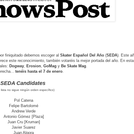
por finiquitado debemos escoger al
Skater Español Del Año
(
SEDA
). Este a
ece este reconocimiento, también votaréis la mejor portada del año. En esta
nales:
Dogway
,
Erosion
,
GoMag
y
Be Skate Mag
.
erecha...
tenéis hasta el 7 de enero
.
SEDA Candidates
 lista no sigue ningún orden específico)
Pol Catena
Felipe Bartolomé
Andrew Verde
Antonio Gómez [Plaza]
Juan Cru [Kruman]
Javier Suarez
Juan Algora