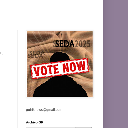
ño,
guiriknows@gmail.com
Archivo GK!