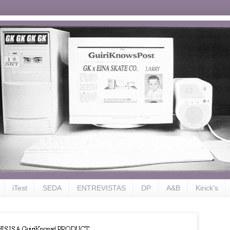
iTest
SEDA
ENTREVISTAS
DP
A&B
Kirick's