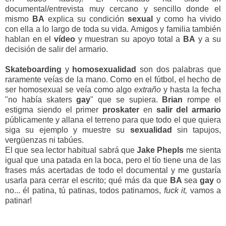
documental/entrevista muy cercano y sencillo donde el
mismo
BA
explica su condición
sexual
y como ha vivido
con ella a lo largo de toda su vida. Amigos y familia también
hablan en el
vídeo
y muestran su apoyo total a
BA
y a su
decisión de salir del armario.
Skateboarding
y
homosexualidad
son dos palabras que
raramente veías de la mano. Como en el fútbol, el hecho de
ser homosexual se veía como algo
extraño
y hasta la fecha
"no había skaters
gay
" que se supiera.
Brian
rompe el
estigma siendo el primer
proskater
en
salir
del
armario
públicamente y allana el terreno para que todo el que quiera
siga su ejemplo y muestre su
sexualidad
sin tapujos,
vergüenzas ni tabúes.
El que sea lector habitual sabrá que
Jake
Phepls
me sienta
igual que una patada en la boca, pero el tío tiene una de las
frases más acertadas de todo el documental y me gustaría
usarla para cerrar el escrito; qué más da que
BA
sea
gay
o
no... él patina, tú patinas, todos patinamos,
fuck it,
vamos a
patinar!