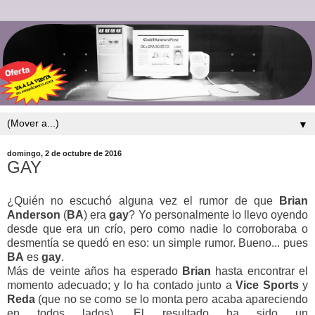
▼
domingo, 2 de octubre de 2016
GAY
¿Quién no escuchó alguna vez el rumor de que
Brian
Anderson
(
BA
) era
gay
? Yo personalmente lo llevo oyendo
desde que era un crío, pero como nadie lo corroboraba o
desmentía se quedó en eso: un simple rumor. Bueno... pues
BA
es
gay
.
Más de veinte años ha esperado
Brian
hasta encontrar el
momento adecuado; y lo ha contado junto a
Vice Sports
y
Reda
(que no se como se lo monta pero acaba apareciendo
en todos lados). El resultado ha sido un