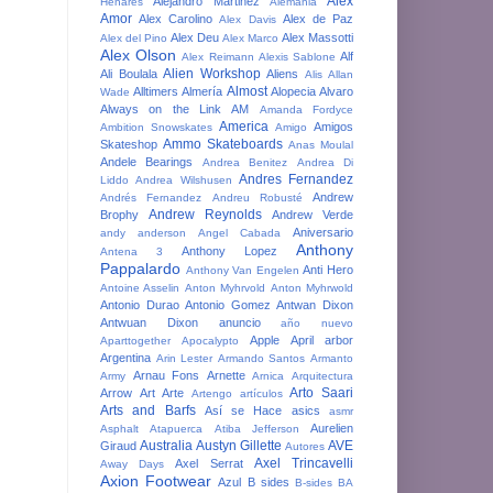
Alex
Alejandro Martinez
Henares
Alemania
Amor
Alex Carolino
Alex de Paz
Alex Davis
Alex Deu
Alex Massotti
Alex del Pino
Alex Marco
Alex Olson
Alf
Alex Reimann
Alexis Sablone
Alien Workshop
Ali Boulala
Aliens
Alis
Allan
Almost
Alltimers
Almería
Alopecia
Alvaro
Wade
Always on the Link
AM
Amanda Fordyce
America
Amigos
Ambition Snowskates
Amigo
Ammo Skateboards
Skateshop
Anas Moulal
Andele Bearings
Andrea Benitez
Andrea Di
Andres Fernandez
Liddo
Andrea Wilshusen
Andrew
Andrés Fernandez
Andreu Robusté
Andrew Reynolds
Brophy
Andrew Verde
Aniversario
andy anderson
Angel Cabada
Anthony
Anthony Lopez
Antena 3
Pappalardo
Anti Hero
Anthony Van Engelen
Antoine Asselin
Anton Myhrvold
Anton Myhrwold
Antonio Durao
Antonio Gomez
Antwan Dixon
Antwuan Dixon
anuncio
año nuevo
Apple
April
arbor
Aparttogether
Apocalypto
Argentina
Arin Lester
Armando Santos
Armanto
Arnau Fons
Arnette
Army
Arnica
Arquitectura
Arto Saari
Arrow
Art
Arte
Artengo
artículos
Arts and Barfs
Así se Hace
asics
asmr
Aurelien
Asphalt
Atapuerca
Atiba Jefferson
Australia
Austyn Gillette
AVE
Giraud
Autores
Axel Trincavelli
Axel Serrat
Away Days
Axion Footwear
Azul
B sides
B-sides
BA