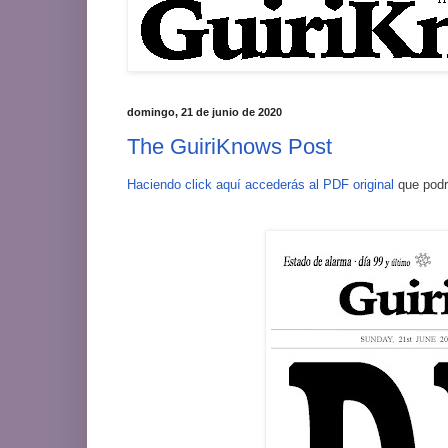
domingo, 21 de junio de 2020
The GuiriKnows Post
Haciendo click aquí accederás al PDF original
que podrá