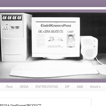
iTest
SEDA
ENTREVISTAS
DP
A&B
Kirick's