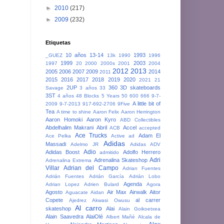
►
2010
(217)
►
2009
(232)
Etiquetas
10 años
13-14
1993
_GUEZ
13k
1990
1996
1999
2003
1997
20
2000
2000s
2001
2004
2012
2013
2005
2006
2007
2009
2014
2011
2015
2016
2017
2018
2019
2020
2021
21
2UP
360
3D skateboards
Savage
3 años
33
3ST
4 años
48 Blocks
5 Years
50
600
666
9-7-
A little bit of
2009
9-7-2013
917-692-2706
9Five
Tea
A time to shine
Aaron Felix
Aaron Herrington
Aaron Homoki
Aaron Kyro
ABD Collectibles
Abdelhalim Makrani
Abril
Accel
ACB
accepted
Ace Trucks
Adam El
Ace Pelka
Active
ad
Adidas
Massadi
Adelmo JR
Adidas ADV
Adio
Adidas Boost
Adolfo Herrero
admitido
Adri
Adrenalina Skateshop
Adrenalina Extrema
Villar
Adrian del Campo
Adrian Fuentes
Adrián Fuentes
Adrián García
Adrián Lobo
Agenda
Adrian Lopez
Adrien Bulard
Agora
Agosto
Air Max
Airwalk
Aitor
Aguacate
Aidan
Copete
al carrer
Ajedrez
Akwasi Owusu
Al carro
skateshop
Alai
Alain Goikoetxea
Alain Saavedra
AlaiOlé
Albert Mañé
Alcala de