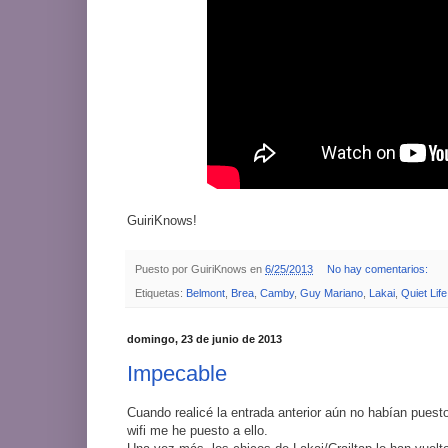
GuiriKnows!
Puesto por
GuiriKnows
en
6/25/2013
No hay comentarios:
Etiquetas:
Belmont
,
Brea
,
Camby
,
Guy Mariano
,
Lakai
,
Quiet Life
domingo, 23 de junio de 2013
Impecable
Cuando realicé la entrada anterior aún no habían puesto
wifi me he puesto a ello.