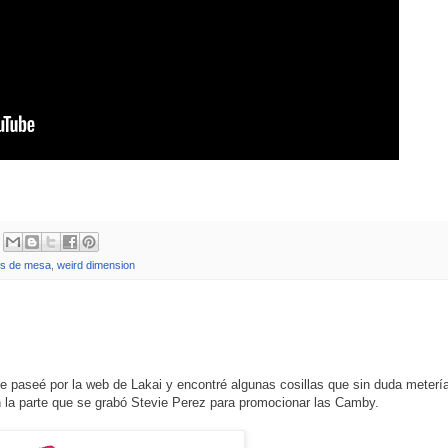
is de mesa
,
weird dimension
 paseé por la web de Lakai y encontré algunas cosillas que sin duda meterí
n la parte que se grabó Stevie Perez para promocionar las Camby.