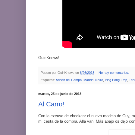
GuiriKnows!
Puesto por
GuiriKnows
en
6/26/2013
No hay comentarios:
Etiquetas:
Adrian del Campo
,
Madrid
,
Nollie
,
Ping Pong
,
Pop
,
Ten
martes, 25 de junio de 2013
Al Carro!
Con la excusa de checkear el nuevo modelo de Guy, me
mi cesta de la compra. Allá van. Más abajo os dejo co