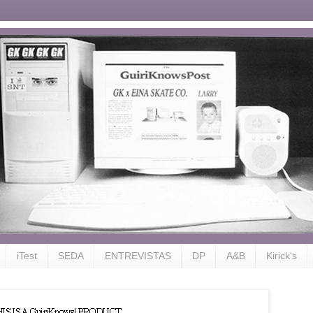
iTest
SEDA
ENTREVISTAS
DP
A&B
Kirick's