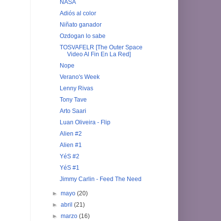
NASA
Adiós al color
Niñato ganador
Ozdogan lo sabe
TOSVAFELR [The Outer Space
Video Al Fin En La Red]
Nope
Verano's Week
Lenny Rivas
Tony Tave
Arto Saari
Luan Oliveira - Flip
Alien #2
Alien #1
YéS #2
YéS #1
Jimmy Carlin - Feed The Need
►
mayo
(20)
►
abril
(21)
►
marzo
(16)