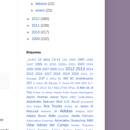
►
febrero
(22)
►
enero
(22)
►
2012
(280)
►
2011
(239)
►
2010
(217)
►
2009
(232)
Etiquetas
10 años
13-14
1993
_GUEZ
13k
1990
1996
1999
2003
1997
20
2000
2000s
2001
2004
2012
2013
2005
2006
2007
2009
2014
2011
2015
2016
2017
2018
2019
2020
2021
21
2UP
360
3D skateboards
Savage
3 años
33
3ST
4 años
48 Blocks
5 Years
50
600
666
9-7-
A little bit of
2009
9-7-2013
917-692-2706
9Five
Tea
A time to shine
Aaron Felix
Aaron Herrington
Aaron Homoki
Aaron Kyro
ABD Collectibles
Abdelhalim Makrani
Abril
Accel
ACB
accepted
Ace Trucks
Adam El
Ace Pelka
Active
ad
Adidas
Massadi
Adelmo JR
Adidas ADV
Adio
Adidas Boost
Adolfo Herrero
admitido
ee
Adri
Adrenalina Skateshop
Adrenalina Extrema
Villar
Adrian del Campo
Adrian Fuentes
Adrián Fuentes
Adrián García
Adrián Lobo