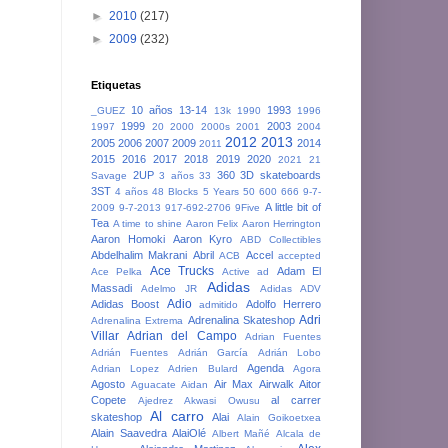
►
2010
(217)
►
2009
(232)
Etiquetas
10 años
13-14
1993
_GUEZ
13k
1990
1996
1999
2003
1997
20
2000
2000s
2001
2004
2012
2013
2005
2006
2007
2009
2014
2011
2015
2016
2017
2018
2019
2020
2021
21
2UP
360
3D skateboards
Savage
3 años
33
3ST
4 años
48 Blocks
5 Years
50
600
666
9-7-
A little bit of
2009
9-7-2013
917-692-2706
9Five
Tea
A time to shine
Aaron Felix
Aaron Herrington
Aaron Homoki
Aaron Kyro
ABD Collectibles
Abdelhalim Makrani
Abril
Accel
ACB
accepted
Ace Trucks
Adam El
Ace Pelka
Active
ad
Adidas
Massadi
Adelmo JR
Adidas ADV
Adio
Adidas Boost
Adolfo Herrero
admitido
Adri
Adrenalina Skateshop
Adrenalina Extrema
Villar
Adrian del Campo
Adrian Fuentes
Adrián Fuentes
Adrián García
Adrián Lobo
Agenda
Adrian Lopez
Adrien Bulard
Agora
Agosto
Air Max
Airwalk
Aitor
Aguacate
Aidan
Copete
al carrer
Ajedrez
Akwasi Owusu
Al carro
skateshop
Alai
Alain Goikoetxea
Alain Saavedra
AlaiOlé
Albert Mañé
Alcala de