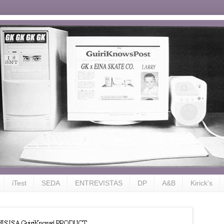
iTest
SEDA
ENTREVISTAS
DP
A&B
Kirick's