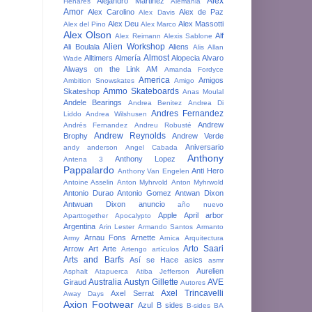
Alex
Alejandro Martinez
Henares
Alemania
Amor
Alex Carolino
Alex de Paz
Alex Davis
Alex Deu
Alex Massotti
Alex del Pino
Alex Marco
Alex Olson
Alf
Alex Reimann
Alexis Sablone
Alien Workshop
Ali Boulala
Aliens
Alis
Allan
Almost
Alltimers
Almería
Alopecia
Alvaro
Wade
Always on the Link
AM
Amanda Fordyce
America
Amigos
Ambition Snowskates
Amigo
Ammo Skateboards
Skateshop
Anas Moulal
Andele Bearings
Andrea Benitez
Andrea Di
Andres Fernandez
Liddo
Andrea Wilshusen
Andrew
Andrés Fernandez
Andreu Robusté
Andrew Reynolds
Brophy
Andrew Verde
Aniversario
andy anderson
Angel Cabada
Anthony
Anthony Lopez
Antena 3
Pappalardo
Anti Hero
Anthony Van Engelen
Antoine Asselin
Anton Myhrvold
Anton Myhrwold
Antonio Durao
Antonio Gomez
Antwan Dixon
Antwuan Dixon
anuncio
año nuevo
Apple
April
arbor
Aparttogether
Apocalypto
Argentina
Arin Lester
Armando Santos
Armanto
Arnau Fons
Arnette
Army
Arnica
Arquitectura
Arto Saari
Arrow
Art
Arte
Artengo
artículos
Arts and Barfs
Así se Hace
asics
asmr
Aurelien
Asphalt
Atapuerca
Atiba Jefferson
Australia
Austyn Gillette
AVE
Giraud
Autores
Axel Trincavelli
Axel Serrat
Away Days
Axion Footwear
Azul
B sides
B-sides
BA