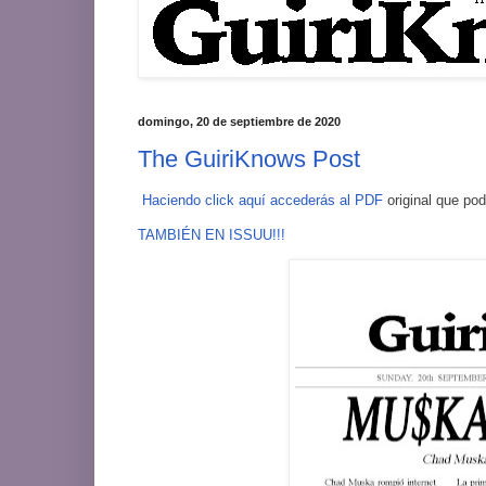
domingo, 20 de septiembre de 2020
The GuiriKnows Post
Haciendo click aquí accederás al PDF
original que pod
TAMBIÉN EN ISSUU!!!