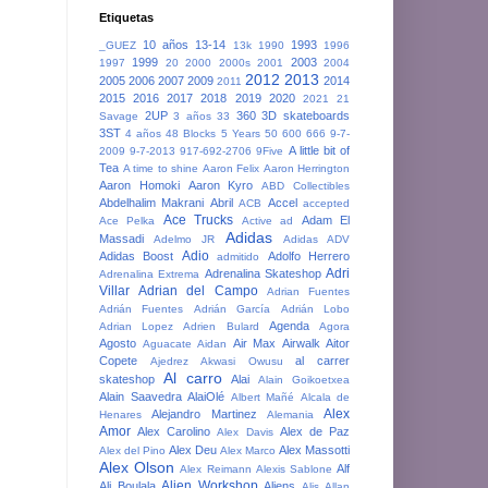
Etiquetas
10 años
13-14
1993
_GUEZ
13k
1990
1996
1999
2003
1997
20
2000
2000s
2001
2004
2012
2013
2005
2006
2007
2009
2014
2011
2015
2016
2017
2018
2019
2020
2021
21
2UP
360
3D skateboards
Savage
3 años
33
3ST
4 años
48 Blocks
5 Years
50
600
666
9-7-
A little bit of
2009
9-7-2013
917-692-2706
9Five
Tea
A time to shine
Aaron Felix
Aaron Herrington
Aaron Homoki
Aaron Kyro
ABD Collectibles
Abdelhalim Makrani
Abril
Accel
ACB
accepted
Ace Trucks
Adam El
Ace Pelka
Active
ad
Adidas
Massadi
Adelmo JR
Adidas ADV
Adio
Adidas Boost
Adolfo Herrero
admitido
Adri
Adrenalina Skateshop
Adrenalina Extrema
Villar
Adrian del Campo
Adrian Fuentes
Adrián Fuentes
Adrián García
Adrián Lobo
Agenda
Adrian Lopez
Adrien Bulard
Agora
Agosto
Air Max
Airwalk
Aitor
Aguacate
Aidan
Copete
al carrer
Ajedrez
Akwasi Owusu
Al carro
skateshop
Alai
Alain Goikoetxea
Alain Saavedra
AlaiOlé
Albert Mañé
Alcala de
Alex
Alejandro Martinez
Henares
Alemania
Amor
Alex Carolino
Alex de Paz
Alex Davis
Alex Deu
Alex Massotti
Alex del Pino
Alex Marco
Alex Olson
Alf
Alex Reimann
Alexis Sablone
Alien Workshop
Ali Boulala
Aliens
Alis
Allan