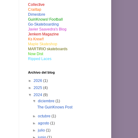
Collective
Crailtap
Dimestore
GuiriKnows! Football
Go-Skateboarding
Javier Saavedra's Blog
Jenkem Magazine
Ks Krew!!
Maple Skateshop
MARTIRIO skateboards
Now Dist
Ripped Laces
Archivo del blog
►
2026
(1)
►
2025
(4)
▼
2024
(9)
▼
diciembre
(1)
The GuiriKnows Post
►
octubre
(1)
►
agosto
(1)
►
julio
(1)
►
junio
(1)