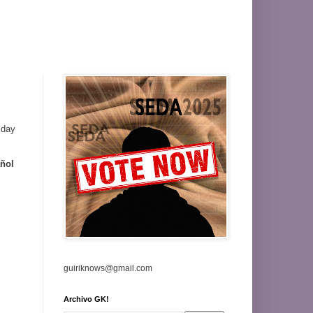
 day
ñol
guiriknows@gmail.com
Archivo GK!