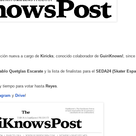
cción nueva a cargo de
Kiricks
; conocido colaborador de
GuiriKnows!
,
since
ablo
Quetglas
Escarate
y la lista de finalistas para el
SEDA24 (Skater Espa
y tiempo para votar hasta
Reyes
.
tagram
y
Drive
!