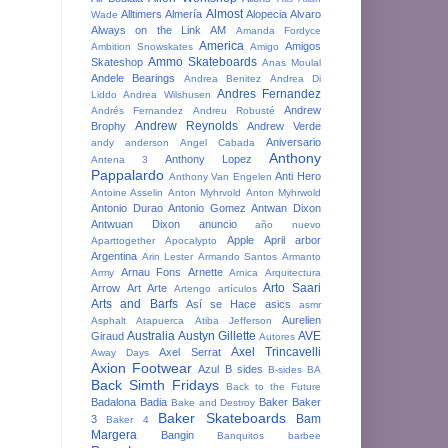
Almost
Alltimers
Almería
Alopecia
Alvaro
Wade
Always on the Link
AM
Amanda Fordyce
America
Amigos
Ambition Snowskates
Amigo
Ammo Skateboards
Skateshop
Anas Moulal
Andele Bearings
Andrea Benitez
Andrea Di
Andres Fernandez
Liddo
Andrea Wilshusen
Andrew
Andrés Fernandez
Andreu Robusté
Andrew Reynolds
Brophy
Andrew Verde
Aniversario
andy anderson
Angel Cabada
Anthony
Anthony Lopez
Antena 3
Pappalardo
Anti Hero
Anthony Van Engelen
Antoine Asselin
Anton Myhrvold
Anton Myhrwold
Antonio Durao
Antonio Gomez
Antwan Dixon
Antwuan Dixon
anuncio
año nuevo
Apple
April
arbor
Aparttogether
Apocalypto
Argentina
Arin Lester
Armando Santos
Armanto
Arnau Fons
Arnette
Army
Arnica
Arquitectura
Arto Saari
Arrow
Art
Arte
Artengo
artículos
Arts and Barfs
Así se Hace
asics
asmr
Aurelien
Asphalt
Atapuerca
Atiba Jefferson
Australia
Austyn Gillette
AVE
Giraud
Autores
Axel Trincavelli
Axel Serrat
Away Days
Axion Footwear
Azul
B sides
B-sides
BA
Back Simth Fridays
Back to the Future
Badalona
Badia
Baker
Baker
Bake and Destroy
Baker Skateboards
Bam
3
Baker 4
Margera
Bangin
Banquitos
barbee