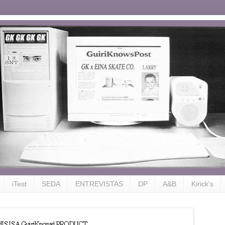
iTest
SEDA
ENTREVISTAS
DP
A&B
Kirick's