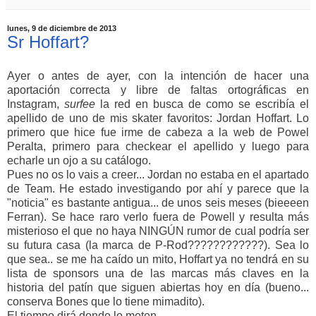
lunes, 9 de diciembre de 2013
Sr Hoffart?
Ayer o antes de ayer, con la intención de hacer una
aportación correcta y libre de faltas ortográficas en
Instagram,
surfee
la red en busca de como se escribía el
apellido de uno de mis skater favoritos: Jordan Hoffart. Lo
primero que hice fue irme de cabeza a la web de Powel
Peralta, primero para checkear el apellido y luego para
echarle un ojo a su catálogo.
Pues no os lo vais a creer... Jordan no estaba en el apartado
de Team. He estado investigando por ahí y parece que la
"noticia" es bastante antigua... de unos seis meses (bieeeen
Ferran). Se hace raro verlo fuera de Powell y resulta más
misterioso el que no haya NINGÚN rumor de cual podría ser
su futura casa (la marca de P-Rod????????????). Sea lo
que sea.. se me ha caído un mito, Hoffart ya no tendrá en su
lista de sponsors una de las marcas más claves en la
historia del patín que siguen abiertas hoy en día (bueno...
conserva Bones que lo tiene mimadito).
El tiempo dirá donde lo meten.