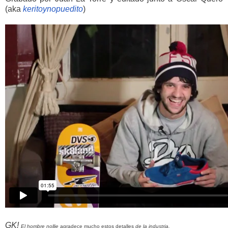
(aka
keritoynopuedito
)
GK!
El hombre nollie
agradece mucho estos detalles
de la industria.