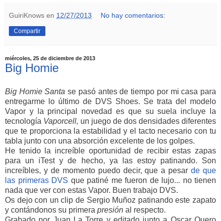
GuiriKnows
en
12/27/2013
No hay comentarios:
Compartir
miércoles, 25 de diciembre de 2013
Big Homie
Big Homie Santa
se pasó antes de tiempo por mi casa para
entregarme lo último de DVS Shoes. Se trata del modelo
Vapor y la principal novedad es que su suela incluye la
tecnología
Vaporcell,
un juego de dos densidades diferentes
que te proporciona la estabilidad y el tacto necesario con tu
tabla junto con una absorción excelente de los golpes.
He tenido la increíble oportunidad de recibir estas zapas
para un iTest y de hecho, ya las estoy patinando. Son
increíbles, y de momento puedo decir, que a pesar
de que
las primeras DVS
que patiné me fueron de lujo... no tienen
nada que ver con estas Vapor. Buen trabajo DVS.
Os dejo con un clip de Sergio Muñoz patinando este zapato
y contándonos su primera
presión
al respecto.
Grabado por Juan La Torre y editado junto a Oscar Quero