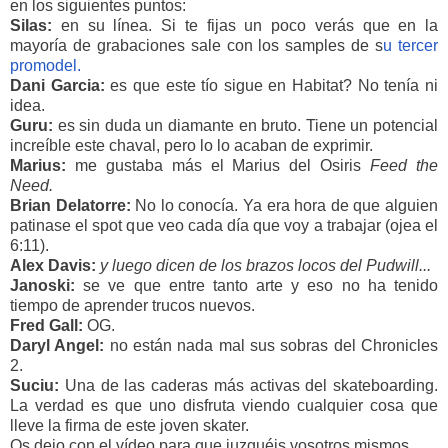
en los siguientes puntos:
Silas:
en su línea. Si te fijas un poco verás que en la
mayoría de grabaciones sale con los samples de s
u tercer
promodel.
Dani Garcia:
es que este tío sigue en Habitat? No tenía ni
idea.
Guru:
es sin duda un diamante en bruto. Tiene un potencial
increíble este chaval, pero lo lo acaban de exprimir.
Marius:
me gustaba más el Marius del Osiris
Feed the
Need.
Brian Delatorre:
No lo conocía. Ya era hora de que alguien
patinase el spot que veo cada día que voy a trabajar (ojea el
6:11).
Alex Davis:
y luego dicen de los brazos locos del Pudwill...
Janoski:
se ve que entre tanto arte y eso no ha tenido
tiempo de aprender trucos nuevos.
Fred Gall:
OG.
Daryl Angel:
no están nada mal sus sobras del Chronicles
2.
Suciu:
Una de las caderas más activas del skateboarding.
La verdad es que uno disfruta viendo cualquier cosa que
lleve la firma de este joven skater.
Os dejo con el vídeo para que juzguéis vosotros mismos.