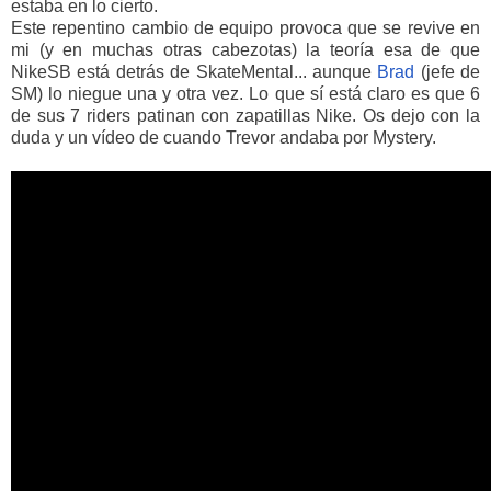
estaba en lo cierto.
Este repentino cambio de equipo provoca que se revive en
mi (y en muchas otras cabezotas) la teoría esa de que
NikeSB está detrás de SkateMental... aunque
Brad
(jefe de
SM) lo niegue una y otra vez. Lo que sí está claro es que 6
de sus 7 riders patinan con zapatillas Nike. Os dejo con la
duda y un vídeo de cuando Trevor andaba por Mystery.