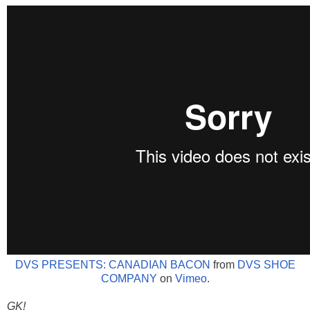
DVS PRESENTS: CANADIAN BACON
from
DVS SHOE
COMPANY
on
Vimeo
.
GK!