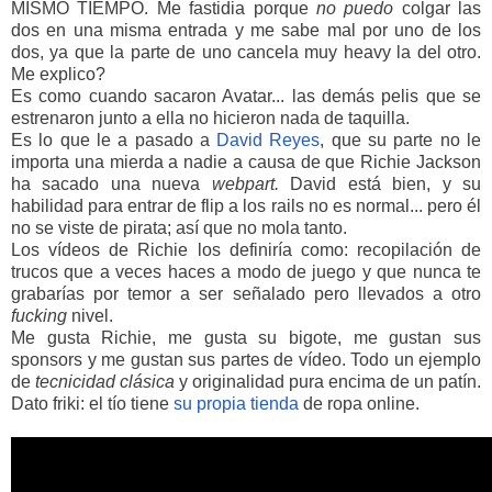
MISMO TIEMPO. Me fastidia porque
no puedo
colgar las
dos en una misma entrada y me sabe mal por uno de los
dos, ya que la parte de uno cancela muy heavy la del otro.
Me explico?
Es como cuando sacaron Avatar... las demás pelis que se
estrenaron junto a ella no hicieron nada de taquilla.
Es lo que le a pasado a
David Reyes
, que su parte no le
importa una mierda a nadie a causa de que Richie Jackson
ha sacado una nueva
webpart.
David está bien, y su
habilidad para entrar de flip a los rails no es normal... pero él
no se viste de pirata; así que no mola tanto.
Los vídeos de Richie los definiría como: recopilación de
trucos que a veces haces a modo de juego y que nunca te
grabarías por temor a ser señalado pero llevados a otro
fucking
nivel.
Me gusta Richie, me gusta su bigote, me gustan sus
sponsors y me gustan sus partes de vídeo. Todo un ejemplo
de
tecnicidad clásica
y originalidad pura encima de un patín.
Dato friki: el tío tiene
su propia tienda
de ropa online.