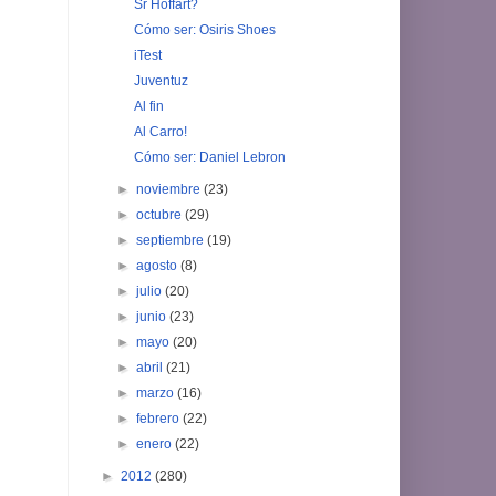
Sr Hoffart?
Cómo ser: Osiris Shoes
iTest
Juventuz
Al fin
Al Carro!
Cómo ser: Daniel Lebron
►
noviembre
(23)
►
octubre
(29)
►
septiembre
(19)
►
agosto
(8)
►
julio
(20)
►
junio
(23)
►
mayo
(20)
►
abril
(21)
►
marzo
(16)
►
febrero
(22)
►
enero
(22)
►
2012
(280)