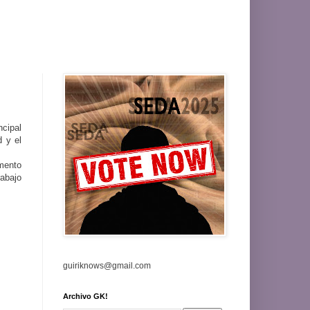
ncipal
d y el
omento
rabajo
guiriknows@gmail.com
Archivo GK!