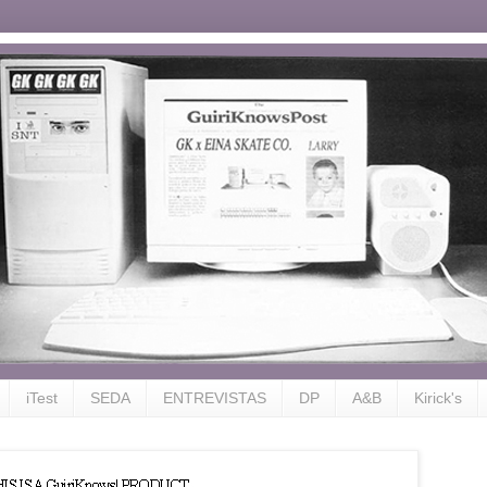
iTest
SEDA
ENTREVISTAS
DP
A&B
Kirick's