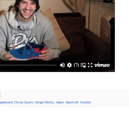
.
Appleyard
,
Oscar Quero
,
Sergio Muñoz
,
Vapor
,
Vaporcell
,
Youtube