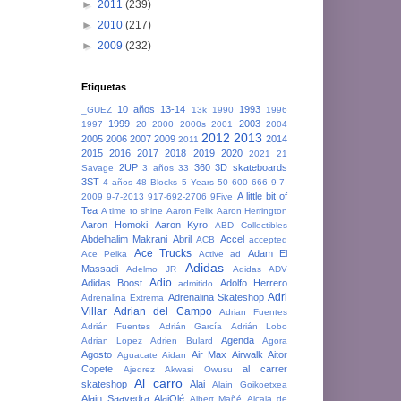
►
2011
(239)
►
2010
(217)
►
2009
(232)
Etiquetas
10 años
13-14
1993
_GUEZ
13k
1990
1996
1999
2003
1997
20
2000
2000s
2001
2004
2012
2013
2005
2006
2007
2009
2014
2011
2015
2016
2017
2018
2019
2020
2021
21
2UP
360
3D skateboards
Savage
3 años
33
3ST
4 años
48 Blocks
5 Years
50
600
666
9-7-
A little bit of
2009
9-7-2013
917-692-2706
9Five
Tea
A time to shine
Aaron Felix
Aaron Herrington
Aaron Homoki
Aaron Kyro
ABD Collectibles
Abdelhalim Makrani
Abril
Accel
ACB
accepted
Ace Trucks
Adam El
Ace Pelka
Active
ad
Adidas
Massadi
Adelmo JR
Adidas ADV
Adio
Adidas Boost
Adolfo Herrero
admitido
Adri
Adrenalina Skateshop
Adrenalina Extrema
Villar
Adrian del Campo
Adrian Fuentes
Adrián Fuentes
Adrián García
Adrián Lobo
Agenda
Adrian Lopez
Adrien Bulard
Agora
Agosto
Air Max
Airwalk
Aitor
Aguacate
Aidan
Copete
al carrer
Ajedrez
Akwasi Owusu
Al carro
skateshop
Alai
Alain Goikoetxea
Alain Saavedra
AlaiOlé
Albert Mañé
Alcala de