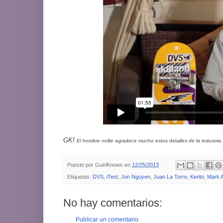
GK!
El hombre nollie
agradece mucho estos detalles
de la industria
Puesto por
GuiriKnows
en
12/25/2013
Etiquetas:
DVS
,
iTest
,
Jon Nguyen
,
Juan La Torre
,
Kerito
,
Mark 
No hay comentarios:
Publicar un comentario