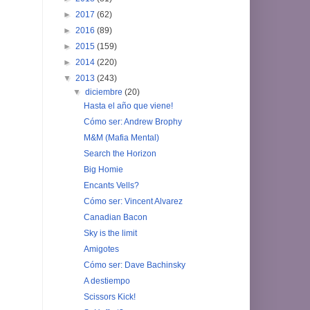
►
2017
(62)
►
2016
(89)
►
2015
(159)
►
2014
(220)
▼
2013
(243)
▼
diciembre
(20)
Hasta el año que viene!
Cómo ser: Andrew Brophy
M&M (Mafia Mental)
Search the Horizon
Big Homie
Encants Vells?
Cómo ser: Vincent Alvarez
Canadian Bacon
Sky is the limit
Amigotes
Cómo ser: Dave Bachinsky
A destiempo
Scissors Kick!