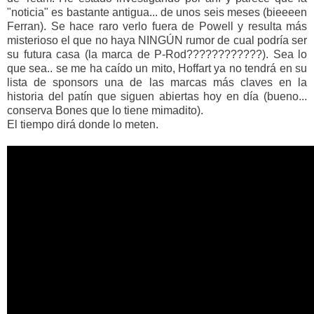
"noticia" es bastante antigua... de unos seis meses (bieeeen
Ferran). Se hace raro verlo fuera de Powell y resulta más
misterioso el que no haya NINGÚN rumor de cual podría ser
su futura casa (la marca de P-Rod????????????). Sea lo
que sea.. se me ha caído un mito, Hoffart ya no tendrá en su
lista de sponsors una de las marcas más claves en la
historia del patín que siguen abiertas hoy en día (bueno...
conserva Bones que lo tiene mimadito).
El tiempo dirá donde lo meten.