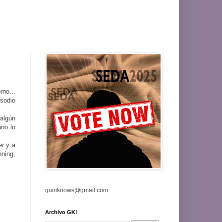
no...
isodio
 algún
ano lo
er
y a
nning,
guiriknows@gmail.com
Archivo GK!