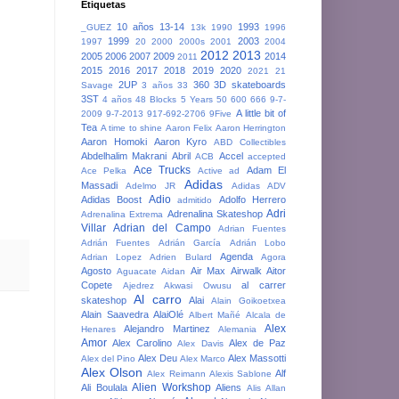
Etiquetas
10 años
13-14
1993
_GUEZ
13k
1990
1996
1999
2003
1997
20
2000
2000s
2001
2004
2012
2013
2005
2006
2007
2009
2014
2011
2015
2016
2017
2018
2019
2020
2021
21
2UP
360
3D skateboards
Savage
3 años
33
3ST
4 años
48 Blocks
5 Years
50
600
666
9-7-
A little bit of
2009
9-7-2013
917-692-2706
9Five
Tea
A time to shine
Aaron Felix
Aaron Herrington
Aaron Homoki
Aaron Kyro
ABD Collectibles
Abdelhalim Makrani
Abril
Accel
ACB
accepted
Ace Trucks
Adam El
Ace Pelka
Active
ad
Adidas
Massadi
Adelmo JR
Adidas ADV
Adio
Adidas Boost
Adolfo Herrero
admitido
Adri
Adrenalina Skateshop
Adrenalina Extrema
Villar
Adrian del Campo
Adrian Fuentes
Adrián Fuentes
Adrián García
Adrián Lobo
Agenda
Adrian Lopez
Adrien Bulard
Agora
Agosto
Air Max
Airwalk
Aitor
Aguacate
Aidan
Copete
al carrer
Ajedrez
Akwasi Owusu
Al carro
skateshop
Alai
Alain Goikoetxea
Alain Saavedra
AlaiOlé
Albert Mañé
Alcala de
Alex
Alejandro Martinez
Henares
Alemania
Amor
Alex Carolino
Alex de Paz
Alex Davis
Alex Deu
Alex Massotti
Alex del Pino
Alex Marco
Alex Olson
Alf
Alex Reimann
Alexis Sablone
Alien Workshop
Ali Boulala
Aliens
Alis
Allan