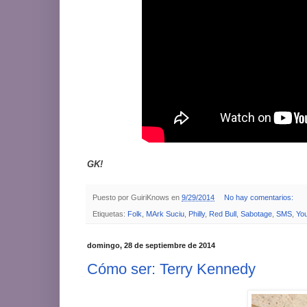
GK!
Puesto por
GuiriKnows
en
9/29/2014
No hay comentarios:
Etiquetas:
Folk
,
MArk Suciu
,
Philly
,
Red Bull
,
Sabotage
,
SMS
,
Yo
domingo, 28 de septiembre de 2014
Cómo ser: Terry Kennedy