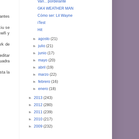
Van... pordelante
GK4 WEATHER MAN
Cómo ser: Lil Wayne
 antes
iTest
ciu se
Hit
wifi y
►
agosto
(21)
ark de
►
julio
(21)
►
junio
(17)
editar
►
mayo
(20)
cuadra
►
abril
(19)
sta la
►
marzo
(22)
►
febrero
(16)
►
enero
(18)
►
2013
(243)
►
2012
(280)
►
2011
(239)
►
2010
(217)
►
2009
(232)