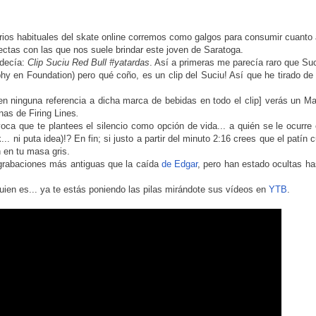
rios habituales del skate online corremos como galgos para consumir cuanto
ectas con las que nos suele brindar este joven de Saratoga.
 decía:
Clip Suciu Red Bull #yatardas
. Así a primeras me parecía raro que Su
 en Foundation) pero qué coño, es un clip del Suciu! Así que he tirado de 
en ninguna referencia a dicha marca de bebidas en todo el clip] verás un M
nas de Firing Lines
.
ca que te plantees el silencio como opción de vida... a quién se le ocurre 
. ni puta idea)!? En fin; si justo a partir del minuto 2:16 crees que el patín 
 en tu masa gris.
grabaciones más antiguas que la caída
de Edgar
, pero han estado ocultas ha
quien es... ya te estás poniendo las pilas mirándote sus vídeos en
YTB
.