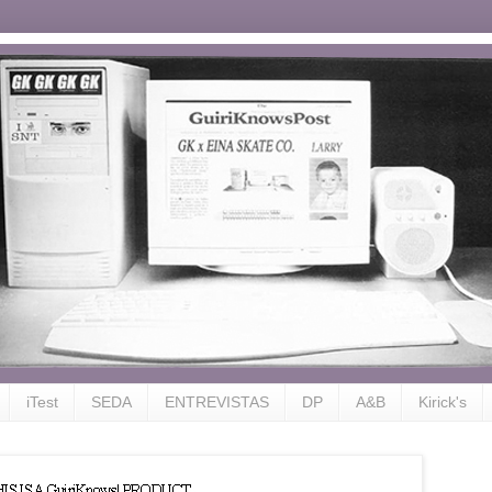
iTest
SEDA
ENTREVISTAS
DP
A&B
Kirick's