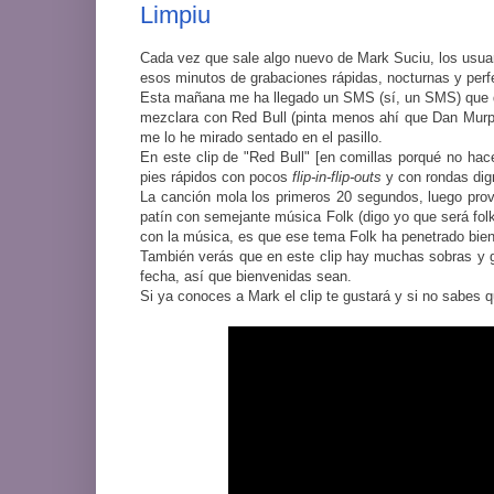
Limpiu
Cada vez que sale algo nuevo de Mark Suciu, los usua
esos minutos de grabaciones rápidas, nocturnas y perf
Esta mañana me ha llegado un SMS (sí, un SMS) que
mezclara con Red Bull (pinta menos ahí que Dan Murphy
me lo he mirado sentado en el pasillo.
En este clip de "Red Bull" [en comillas porqué no hac
pies rápidos con pocos
flip-in-flip-outs
y con rondas dig
La canción mola los primeros 20 segundos, luego provo
patín con semejante música Folk (digo yo que será folk..
con la música, es que ese tema Folk ha penetrado bien
También verás que en este clip hay muchas sobras y 
fecha, así que bienvenidas sean.
Si ya conoces a Mark el clip te gustará y si no sabes 