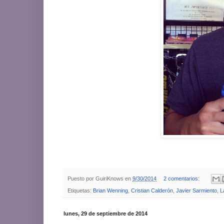
Puesto por
GuiriKnows
en
9/30/2014
2 comentarios:
Etiquetas:
Brian Wenning
,
Cristian Calderón
,
Javier Sarmiento
,
L
lunes, 29 de septiembre de 2014