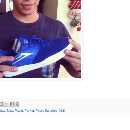
akai
,
Now
,
Pacer
,
Parker
,
Pedro Sanchez
,
XLK