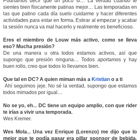
Podríamos decir que un poco si… La verdad cuando te 
sientes bien físicamente patinas mejor… Las temporadas en 
las que patino cada día suelo cuidarme y hacer diferentes 
actividades para estar en forma. Estirar al empezar y acabar 
la sesión nunca va mal hacerlo y realmente es beneficioso.
Eres el miembro de Louw más activo, como se lleva 
eso? Mucha presión?
De una manera u otra todos estamos activos, así que 
supongo que presión ninguna… Todos aportamos y hay 
buen rollo, creo que todos lo llevamos bien.
Que tal en DC? A quien miman más a 
Kristian
 o a ti
Ahí seguimos jeje. No sé la verdad, supongo que estamos 
todos mimados por igual…
No se yo, eh... 
DC tiene un equipo amplio, con que rider 
te irías a vivir una temporada.
Wes Kremer.
Wes Mola... Una vez Enrique (Lorenzo) me dijo que lo 
mejor que te podía pasar era pillar sponsor de bebida. 