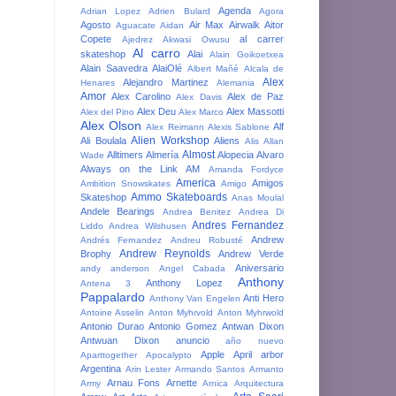
Agenda
Adrian Lopez
Adrien Bulard
Agora
Agosto
Air Max
Airwalk
Aitor
Aguacate
Aidan
Copete
al carrer
Ajedrez
Akwasi Owusu
Al carro
skateshop
Alai
Alain Goikoetxea
Alain Saavedra
AlaiOlé
Albert Mañé
Alcala de
Alex
Alejandro Martinez
Henares
Alemania
Amor
Alex Carolino
Alex de Paz
Alex Davis
Alex Deu
Alex Massotti
Alex del Pino
Alex Marco
Alex Olson
Alf
Alex Reimann
Alexis Sablone
Alien Workshop
Ali Boulala
Aliens
Alis
Allan
Almost
Alltimers
Almería
Alopecia
Alvaro
Wade
Always on the Link
AM
Amanda Fordyce
America
Amigos
Ambition Snowskates
Amigo
Ammo Skateboards
Skateshop
Anas Moulal
Andele Bearings
Andrea Benitez
Andrea Di
Andres Fernandez
Liddo
Andrea Wilshusen
Andrew
Andrés Fernandez
Andreu Robusté
Andrew Reynolds
Brophy
Andrew Verde
Aniversario
andy anderson
Angel Cabada
Anthony
Anthony Lopez
Antena 3
Pappalardo
Anti Hero
Anthony Van Engelen
Antoine Asselin
Anton Myhrvold
Anton Myhrwold
Antonio Durao
Antonio Gomez
Antwan Dixon
Antwuan Dixon
anuncio
año nuevo
Apple
April
arbor
Aparttogether
Apocalypto
Argentina
Arin Lester
Armando Santos
Armanto
Arnau Fons
Arnette
Army
Arnica
Arquitectura