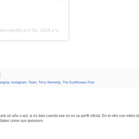
terryke06) el
4 Dic, 2018 a las 9:55 PST
ngsta
,
Instagram
,
Team
,
Terry Kennedy
,
The GuiriKnows Post
rá un año o así, si os dais cuenta ese no es su perfil oficial. En el otro con miles d
e Baker como sus sponsors