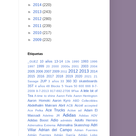
►
2014
(220)
►
2013
(243)
►
2012
(280)
►
2011
(239)
►
2010
(217)
►
2009
(232)
Etiquetas
10 años
13-14
1993
_GUEZ
13k
1990
1996
1999
2003
1997
20
2000
2000s
2001
2004
2012
2013
2005
2006
2007
2009
2014
2011
2015
2016
2017
2018
2019
2020
2021
21
2UP
360
3D skateboards
Savage
3 años
33
3ST
4 años
48 Blocks
5 Years
50
600
666
9-7-
A little bit of
2009
9-7-2013
917-692-2706
9Five
Tea
A time to shine
Aaron Felix
Aaron Herrington
Aaron Homoki
Aaron Kyro
ABD Collectibles
Abdelhalim Makrani
Abril
Accel
ACB
accepted
Ace Trucks
Adam El
Ace Pelka
Active
ad
Adidas
Massadi
Adelmo JR
Adidas ADV
Adio
Adidas Boost
Adolfo Herrero
admitido
Adri
Adrenalina Skateshop
Adrenalina Extrema
Villar
Adrian del Campo
Adrian Fuentes
Adrián Fuentes
Adrián García
Adrián Lobo