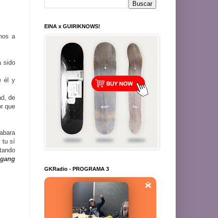
EINA x GUIRIKNOWS!
nos a
a sido
e él y
ad, de
or que
rabara
tu sí
tando
gang
GKRadio - PROGRAMA 3