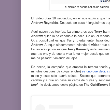
si alguien te sonríe así en un callejón
El vídeo dura 18 segundos; en él nos explica que ha
Andrew
Reynolds
. Después se pasa 4 larguísimos seg
Aquí nacen tres teorías. La primera es que
Terry
ha me
Andrew
quien lo ha echado a la calle. De ahí el recado 
Otra posibilidad es que
Terry
, ciertamente, haya dec
Andrew
. Aunque sinceramente, viendo el
vídeo
* que c
La tercera opción es que
Terry
Kennedy
está finalmen
trust no one
y de que la vida le va mejor desde que se 
me ha pasado" viniendo de lejos.
De hecho, la campaña que ampara la tercera teoría
minutos después de colgar el otro)
es uno que dedica 
tu no y esto solo traerá salseo. Salseo que estare
cerebro y a que no cese su carga de puyas y sonrisa
beef
, le dedicamos doble página en
The GuiriKnows 