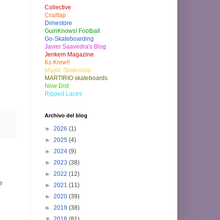
Collective
Crailtap
Dimestore
GuiriKnows! Football
Go-Skateboarding
Javier Saavedra's Blog
Jenkem Magazine
Ks Krew!!
Maple Skateshop
MARTIRIO skateboards
Now Dist
Ripped Laces
Archivo del blog
►
2026
(1)
►
2025
(4)
►
2024
(9)
►
2023
(38)
►
2022
(12)
e
►
2021
(11)
►
2020
(39)
►
2019
(38)
▼
2018
(81)