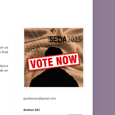
ue ya
 final
lásica
ble en
guiriknows@gmail.com
Archivo GK!