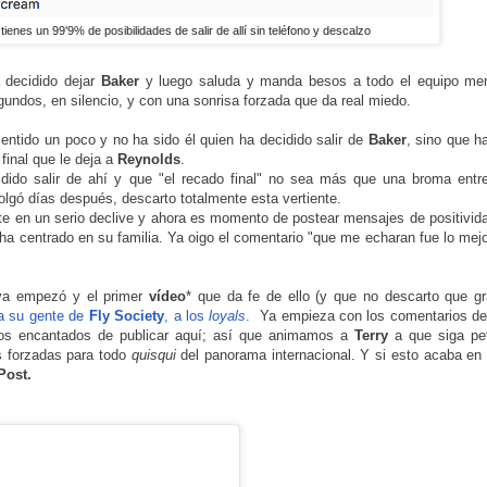
, tienes un 99'9% de posibilidades de salir de allí sin teléfono y descalzo
 decidido dejar
Baker
y luego saluda y manda besos a todo el equipo me
undos, en silencio, y con una sonrisa forzada que da real miedo.
ntido un poco y no ha sido él quien ha decidido salir de
Baker
, sino que h
final que le deja a
Reynolds
.
idido salir de ahí y que "el recado final" no sea más que una broma entr
olgó días después, descarto totalmente esta vertiente.
te en un serio declive y ahora es momento de postear mensajes de positivid
ha centrado en su familia. Ya oigo el comentario "que me echaran fue lo mej
 ya empezó y el primer
vídeo
* que da fe de ello (y que no descarto que g
a su gente de
Fly
Society
, a los
loyals
.
Ya empieza con los comentarios de 
mos encantados de publicar aquí; así que animamos a
Terry
a que siga pe
s forzadas para todo
quisqui
del panorama internacional. Y si esto acaba en
Post.