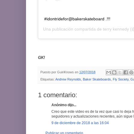
#idontridefor@bakerskateboard .!!!
Una publicación compartida de
terry kennedy
(@
GK!
Puesto por
GuiriKnows
en
12/07/2018
Etiquetas:
Andrew Reynolds
,
Baker Skateboards
,
Fly Society
,
Ga
1 comentario:
Anónimo dijo...
Creo que este video es de la vez que casi lo deja ha
seguidores y actualizaciones recientes, aún sigu
9 de diciembre de 2018 a las 16:04
Publicar un comentario