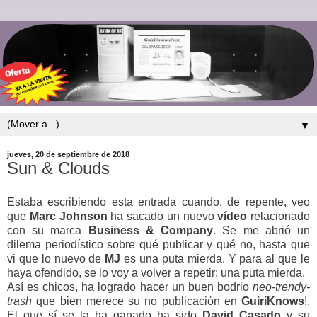
▼
jueves, 20 de septiembre de 2018
Sun & Clouds
Estaba escribiendo esta entrada cuando, de repente, veo
que
Marc
Johnson
ha sacado un nuevo
vídeo
relacionado
con su marca
Business
&
Company
. Se me abrió un
dilema periodístico sobre qué publicar y qué no, hasta que
vi que lo nuevo de
MJ
es una puta mierda. Y para al que le
haya ofendido, se lo voy a volver a repetir: una puta mierda.
Así es chicos, ha logrado hacer un buen bodrio
neo-trendy-
trash
que bien merece su no publicación en
GuiriKnows
!.
El que sí se la ha ganado ha sido
David
Casado
y su