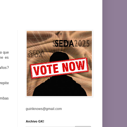
da
que
me es
 años?
epite
ambas
guiriknows@gmail.com
Archivo GK!