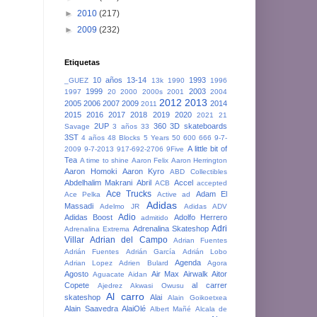
►
2010
(217)
►
2009
(232)
Etiquetas
10 años
13-14
1993
_GUEZ
13k
1990
1996
1999
2003
1997
20
2000
2000s
2001
2004
2012
2013
2005
2006
2007
2009
2014
2011
2015
2016
2017
2018
2019
2020
2021
21
2UP
360
3D skateboards
Savage
3 años
33
3ST
4 años
48 Blocks
5 Years
50
600
666
9-7-
A little bit of
2009
9-7-2013
917-692-2706
9Five
Tea
A time to shine
Aaron Felix
Aaron Herrington
Aaron Homoki
Aaron Kyro
ABD Collectibles
Abdelhalim Makrani
Abril
Accel
ACB
accepted
Ace Trucks
Adam El
Ace Pelka
Active
ad
Adidas
Massadi
Adelmo JR
Adidas ADV
Adio
Adidas Boost
Adolfo Herrero
admitido
Adri
Adrenalina Skateshop
Adrenalina Extrema
Villar
Adrian del Campo
Adrian Fuentes
Adrián Fuentes
Adrián García
Adrián Lobo
Agenda
Adrian Lopez
Adrien Bulard
Agora
Agosto
Air Max
Airwalk
Aitor
Aguacate
Aidan
Copete
al carrer
Ajedrez
Akwasi Owusu
Al carro
skateshop
Alai
Alain Goikoetxea
Alain Saavedra
AlaiOlé
Albert Mañé
Alcala de