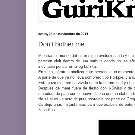
lunes, 24 de noviembre de 2014
Don't bother me
Mientras el mundo del patín sigue evolucionando y cr
parecen vivir dentro de una burbuja donde no les af
inevitable pensar en Greg Lutzka.
En serio, párate a analizar este personaje un moment
A parte de que ya no lleva sombrero tipo Porkpie, claro
Este pavo siempre ha vivido entre la deformidad y el pe
Después de mear fuera de tiesto con KSwiss y de 
metedura de pata con el nuevo diseño que ha elaborad
No sé si es un acto de pura nostalgia por parte de Greg
Os dejo unas instantáneas para que acabéis de ente
zapatillas.