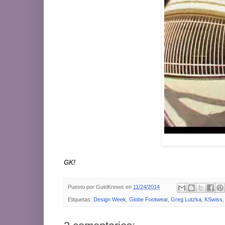
GK!
Puesto por
GuiriKnows
en
11/24/2014
Etiquetas:
Design Week
,
Globe Footwear
,
Greg Lutzka
,
KSwiss