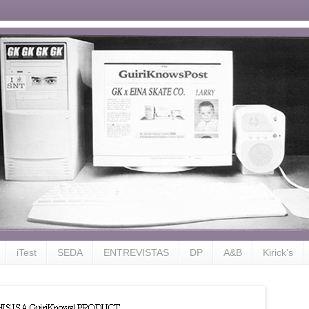
iTest
SEDA
ENTREVISTAS
DP
A&B
Kirick's