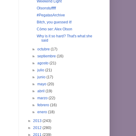
Weekend Light
Olsonstufffff
#PegatasArchive
Bitch, you guessed it!
Cómo ser: Alex Olson
Why is it so hard? That's what she
said
►
octubre
(17)
►
septiembre
(16)
►
agosto
(21)
►
julio
(21)
►
junio
(17)
►
mayo
(20)
►
abril
(19)
►
marzo
(22)
►
febrero
(16)
►
enero
(18)
►
2013
(243)
►
2012
(280)
►
2011
(239)