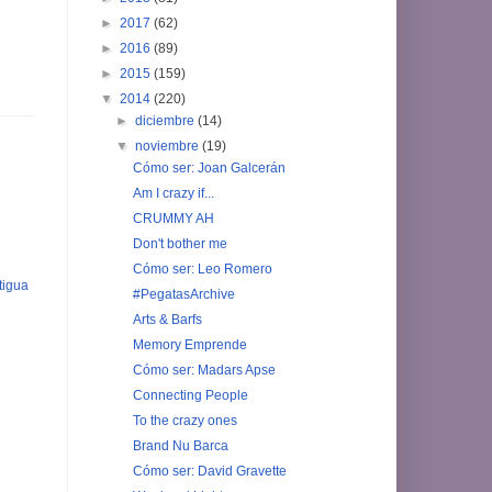
►
2017
(62)
►
2016
(89)
►
2015
(159)
▼
2014
(220)
►
diciembre
(14)
▼
noviembre
(19)
Cómo ser: Joan Galcerán
Am I crazy if...
CRUMMY AH
Don't bother me
Cómo ser: Leo Romero
tigua
#PegatasArchive
Arts & Barfs
Memory Emprende
Cómo ser: Madars Apse
Connecting People
To the crazy ones
Brand Nu Barca
Cómo ser: David Gravette