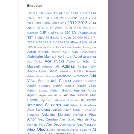
Etiquetas
10 años
13-14
1993
_GUEZ
13k
1990
1996
1999
2003
1997
20
2000
2000s
2001
2004
2012
2013
2005
2006
2007
2009
2014
2011
2015
2016
2017
2018
2019
2020
2021
21
2UP
360
3D skateboards
Savage
3 años
33
3ST
4 años
48 Blocks
5 Years
50
600
666
9-7-
A little bit of
2009
9-7-2013
917-692-2706
9Five
Tea
A time to shine
Aaron Felix
Aaron Herrington
Aaron Homoki
Aaron Kyro
ABD Collectibles
Abdelhalim Makrani
Abril
Accel
ACB
accepted
Ace Trucks
Adam El
Ace Pelka
Active
ad
Adidas
Massadi
Adelmo JR
Adidas ADV
Adio
Adidas Boost
Adolfo Herrero
admitido
Adri
Adrenalina Skateshop
Adrenalina Extrema
Villar
Adrian del Campo
Adrian Fuentes
Adrián Fuentes
Adrián García
Adrián Lobo
Agenda
Adrian Lopez
Adrien Bulard
Agora
Agosto
Air Max
Airwalk
Aitor
Aguacate
Aidan
Copete
al carrer
Ajedrez
Akwasi Owusu
Al carro
skateshop
Alai
Alain Goikoetxea
Alain Saavedra
AlaiOlé
Albert Mañé
Alcala de
Alex
Alejandro Martinez
Henares
Alemania
Amor
Alex Carolino
Alex de Paz
Alex Davis
Alex Deu
Alex Massotti
Alex del Pino
Alex Marco
Alex Olson
Alf
Alex Reimann
Alexis Sablone