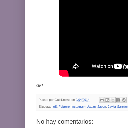
GK!
Puesto por
GuiriKnows
en
2/04/2014
Etiquetas:
éS
,
Febrero
,
Instagram
,
Japan
,
Japon
,
Javier Sarmie
No hay comentarios: