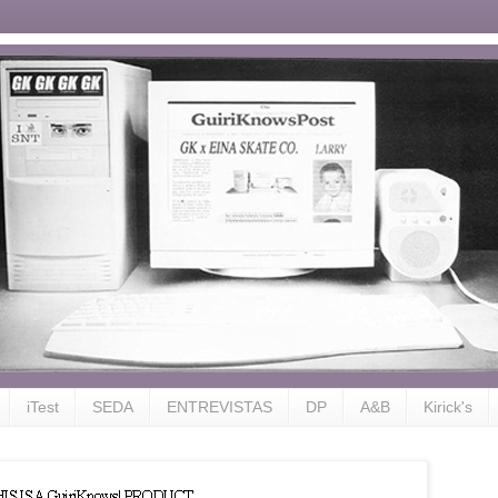
iTest
SEDA
ENTREVISTAS
DP
A&B
Kirick's