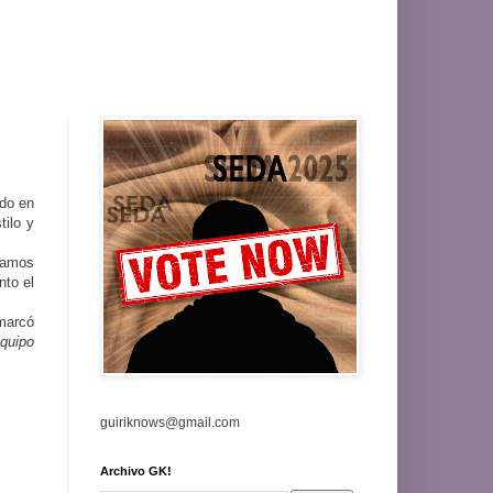
ado en
tilo y
eíamos
nto el
 marcó
quipo
guiriknows@gmail.com
Archivo GK!