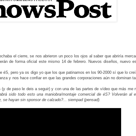
haba el cierre, se nos abrieron un poco los ojos al saber que abriría merc
verán de forma oficial este mismo 14 de febrero. Nuevos diseños, nuevo es
de éS, pero ya os digo yo que los que patinamos en los 90-2000 sí que lo cr
ranza y nos hace confiar en que las grandes corporaciones aún no dominan ta
s (y de paso le deis a seguir) y con una de las partes de vídeo que más me
abrá sido todo esto una maniobra/montaje comercial de éS? Volverán al e
, se hayan sin sponsor de calzado?... siempad (pensad).