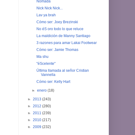
Nómada
Nick Nick Nick...
Lav ya brah
Cómo ser: Joey Brezinski
No éS oro todo lo que reluce
La maldición de Manny Santiago
3 razones para amar Lakai Footwear
Cómo ser: Jamie Thomas
Ma shu
"éScelente"
Última llamada al señor Cristian
Vannella
Cómo ser: Kelly Hart
►
enero
(18)
►
2013
(243)
►
2012
(280)
►
2011
(239)
►
2010
(217)
►
2009
(232)