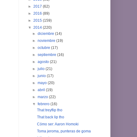
►
2017
(62)
►
2016
(89)
►
2015
(159)
▼
2014
(220)
►
diciembre
(14)
►
noviembre
(19)
►
octubre
(17)
►
septiembre
(16)
►
agosto
(21)
►
julio
(21)
►
junio
(17)
►
mayo
(20)
►
abril
(19)
►
marzo
(22)
▼
febrero
(16)
That treyflip tho
That back lip tho
Cómo ser: Aaron Homoki
Toma jeroma, punteras de goma