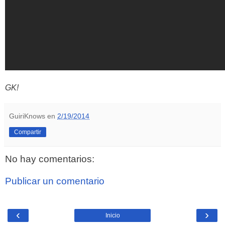
GK!
GuiriKnows
en
2/19/2014
Compartir
No hay comentarios:
Publicar un comentario
‹
›
Inicio