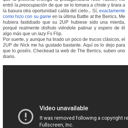
entró
la
preocupación
de que se lo tomara a chiste y tirara a
la basura otra oportunidad caída del cielo... Sí,
exactamente
como hizo con su
game
en la última Battle at the Berrics. Me
hubiera fastidiado que su 2UP hubiese sido una mierda,
porqué realmente disfruto viéndole patinar y espero de él
algo más que un
lazy
Fs Flip.
Por suerte, y aunque ha tirado un poco de trucos clásicos, el
2UP de Nick me ha gustado bastante. Aquí os lo dejo para
que lo
goséis
. Checkead la web de The Berrics, suben uno
diario.