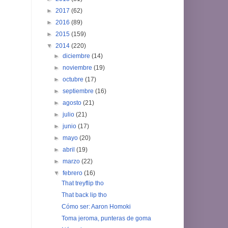
►
2017
(62)
►
2016
(89)
►
2015
(159)
▼
2014
(220)
►
diciembre
(14)
►
noviembre
(19)
►
octubre
(17)
►
septiembre
(16)
►
agosto
(21)
►
julio
(21)
►
junio
(17)
►
mayo
(20)
►
abril
(19)
►
marzo
(22)
▼
febrero
(16)
That treyflip tho
That back lip tho
Cómo ser: Aaron Homoki
Toma jeroma, punteras de goma