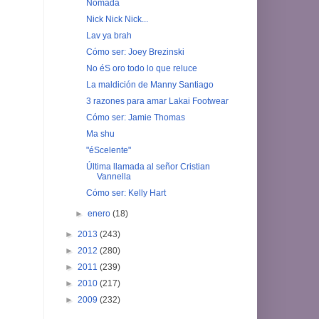
Nómada
Nick Nick Nick...
Lav ya brah
Cómo ser: Joey Brezinski
No éS oro todo lo que reluce
La maldición de Manny Santiago
3 razones para amar Lakai Footwear
Cómo ser: Jamie Thomas
Ma shu
"éScelente"
Última llamada al señor Cristian
Vannella
Cómo ser: Kelly Hart
►
enero
(18)
►
2013
(243)
►
2012
(280)
►
2011
(239)
►
2010
(217)
►
2009
(232)