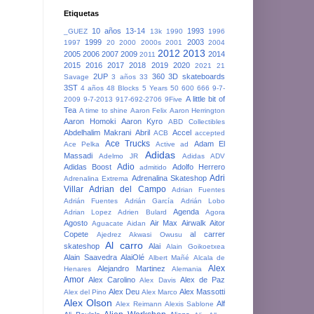
Etiquetas
10 años
13-14
1993
_GUEZ
13k
1990
1996
1999
2003
1997
20
2000
2000s
2001
2004
2012
2013
2005
2006
2007
2009
2014
2011
2015
2016
2017
2018
2019
2020
2021
21
2UP
360
3D skateboards
Savage
3 años
33
3ST
4 años
48 Blocks
5 Years
50
600
666
9-7-
A little bit of
2009
9-7-2013
917-692-2706
9Five
Tea
A time to shine
Aaron Felix
Aaron Herrington
Aaron Homoki
Aaron Kyro
ABD Collectibles
Abdelhalim Makrani
Abril
Accel
ACB
accepted
Ace Trucks
Adam El
Ace Pelka
Active
ad
Adidas
Massadi
Adelmo JR
Adidas ADV
Adio
Adidas Boost
Adolfo Herrero
admitido
Adri
Adrenalina Skateshop
Adrenalina Extrema
Villar
Adrian del Campo
Adrian Fuentes
Adrián Fuentes
Adrián García
Adrián Lobo
Agenda
Adrian Lopez
Adrien Bulard
Agora
Agosto
Air Max
Airwalk
Aitor
Aguacate
Aidan
Copete
al carrer
Ajedrez
Akwasi Owusu
Al carro
skateshop
Alai
Alain Goikoetxea
Alain Saavedra
AlaiOlé
Albert Mañé
Alcala de
Alex
Alejandro Martinez
Henares
Alemania
Amor
Alex Carolino
Alex de Paz
Alex Davis
Alex Deu
Alex Massotti
Alex del Pino
Alex Marco
Alex Olson
Alf
Alex Reimann
Alexis Sablone