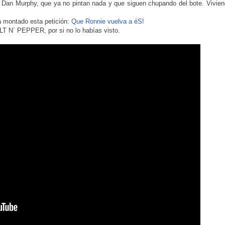
o Dan Murphy, que ya no pintan nada y que siguen chupando del bote. Vivie
a montado esta petición:
Que Ronnie vuelva a éS!
ALT N` PEPPER, por si no lo habías visto.