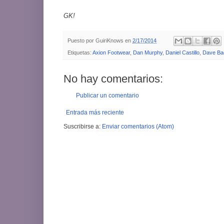
GK!
Puesto por
GuiriKnows
en
2/17/2014
Etiquetas:
Axion Footwear
,
Dan Murphy
,
Daniel Castillo
,
Dave Ba
No hay comentarios:
Publicar un comentario
Entrada más reciente
Suscribirse a:
Enviar comentarios (Atom)