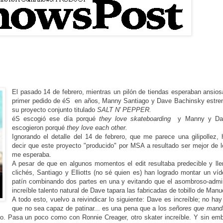
El pasado 14 de febrero, mientras un pilón de tiendas esperaban ansio
primer pedido de éS en años, Manny Santiago y Dave Bachinsky estre
su proyecto conjunto titulado
SALT N' PEPPER.
éS escogió ese día porqué
they love skateboarding
y Manny y Da
escogieron porqué
they love each other.
Ignorando el detalle del 14 de febrero, que me parece una gilipollez,
decir que este proyecto "producido" por MSA a resultado ser mejor de 
me esperaba.
A pesar de que en algunos momentos el edit resultaba predecible y ll
clichés, Santiago y Elliotts (no sé quien es) han logrado montar un ví
patín combinando dos partes en una y evitando que el asombroso-admir
increíble talento natural de Dave tapara las fabricadas de tobillo de Manu
A todo esto, vuelvo a reivindicar lo siguiente: Dave es increíble; no ha
que no sea capaz de patinar... es una pena que a los
señores que mand
o. Pasa un poco como con Ronnie Creager, otro skater increíble. Y sin em