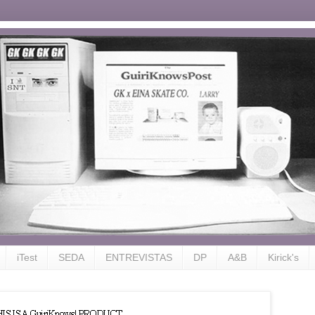
iTest
SEDA
ENTREVISTAS
DP
A&B
Kirick's