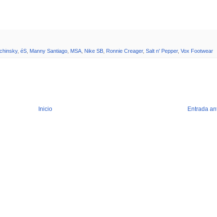
chinsky
,
éS
,
Manny Santiago
,
MSA
,
Nike SB
,
Ronnie Creager
,
Salt n' Pepper
,
Vox Footwear
Inicio
Entrada an