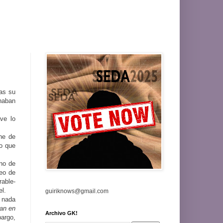
sas su
naban
ve lo
 he de
lo que
eno de
deo de
able-
el.
guiriknows@gmail.com
y nada
an en
Archivo GK!
bargo,