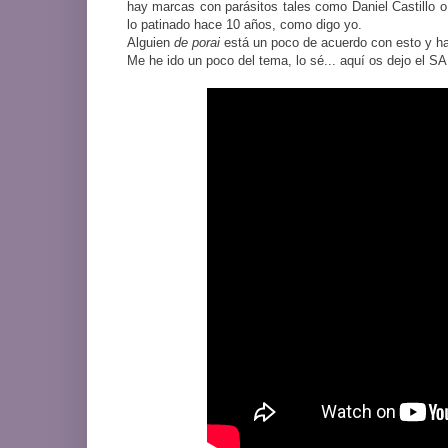
hay marcas con parásitos tales como Daniel Castillo 
lo patinado hace 10 años, como digo yo.
Alguien
de porai
está un poco de acuerdo con esto y h
Me he ido un poco del tema, lo sé... aquí os dejo el S