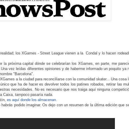
 realidad; los XGames - Street League vienen a la Condal y lo hacen rodea
er la próxima capital dónde se celebrarían los XGames, en parte, me parec
. Una vez leídas diferentes opiniones y de haberme informado un poquito ya
 nombre "Barcelona".
os XGames a la ciudad para reconciliarse con la comunidad skater... Una cosa 
único que ha de hacer es devolver todos los patines robados, retirar las mu
uestras necesidades. No es necesario que nos traiga aquí ninguna competici
 La Caixa, tampoco pasaría nada.
atín,
es aquí donde los almacenan.
abrás podido imaginar. Os dejo con un resumen de la última edición que s