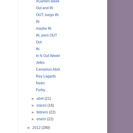
XGames week
Out and IN
OUT, luego IN
IN
maybe IN
IN, pero OUT
Out
IN
In N Out Week!
Jefes
Cerramos Abril
Rey Lagarto
Neen
Furby...
►
abril
(21)
►
marzo
(16)
►
febrero
(22)
►
enero
(22)
►
2012
(280)