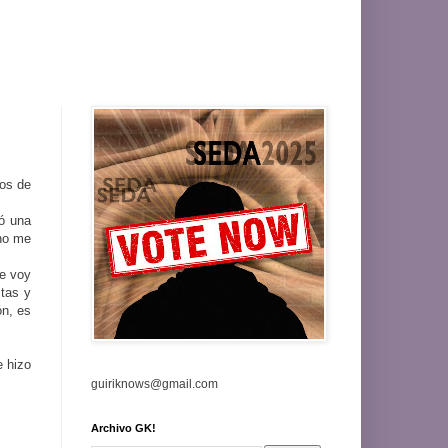
dos de
ió una
 no me
le voy
ltas y
ón, es
e hizo
guiriknows@gmail.com
Archivo GK!