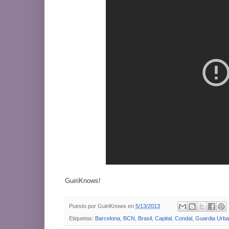
GuiriKnows!
Puesto por
GuiriKnows
en
5/13/2013
Etiquetas:
Barcelona
,
BCN
,
Brasil
,
Capital
,
Condal
,
Guardia Urb