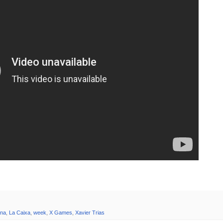
ana
,
La Caixa
,
week
,
X Games
,
Xavier Trias