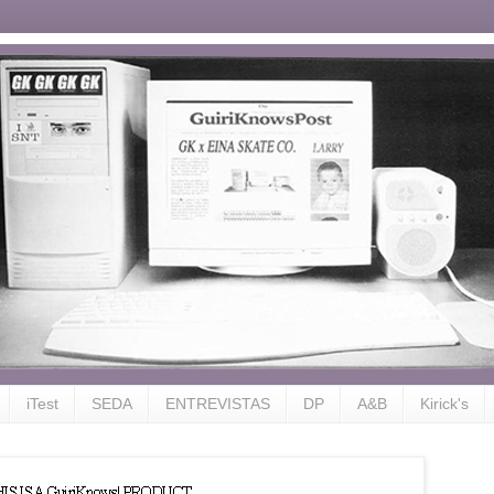
iTest
SEDA
ENTREVISTAS
DP
A&B
Kirick's