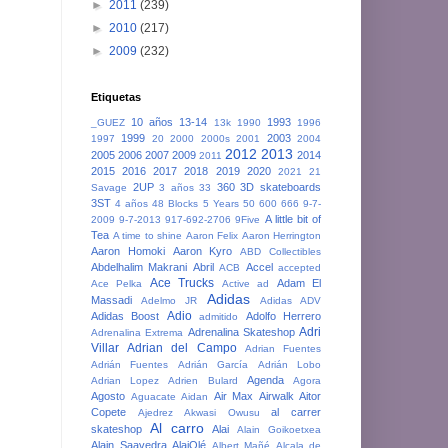
►
2011
(239)
►
2010
(217)
►
2009
(232)
Etiquetas
10 años
13-14
1993
_GUEZ
13k
1990
1996
1999
2003
1997
20
2000
2000s
2001
2004
2012
2013
2005
2006
2007
2009
2014
2011
2015
2016
2017
2018
2019
2020
2021
21
2UP
360
3D skateboards
Savage
3 años
33
3ST
4 años
48 Blocks
5 Years
50
600
666
9-7-
A little bit of
2009
9-7-2013
917-692-2706
9Five
Tea
A time to shine
Aaron Felix
Aaron Herrington
Aaron Homoki
Aaron Kyro
ABD Collectibles
Abdelhalim Makrani
Abril
Accel
ACB
accepted
Ace Trucks
Adam El
Ace Pelka
Active
ad
Adidas
Massadi
Adelmo JR
Adidas ADV
Adio
Adidas Boost
Adolfo Herrero
admitido
Adri
Adrenalina Skateshop
Adrenalina Extrema
Villar
Adrian del Campo
Adrian Fuentes
Adrián Fuentes
Adrián García
Adrián Lobo
Agenda
Adrian Lopez
Adrien Bulard
Agora
Agosto
Air Max
Airwalk
Aitor
Aguacate
Aidan
Copete
al carrer
Ajedrez
Akwasi Owusu
Al carro
skateshop
Alai
Alain Goikoetxea
Alain Saavedra
AlaiOlé
Albert Mañé
Alcala de