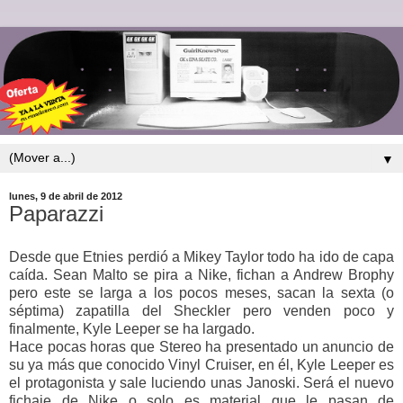
▼
lunes, 9 de abril de 2012
Paparazzi
Desde que Etnies perdió a Mikey Taylor todo ha ido de capa
caída. Sean Malto se pira a Nike, fichan a Andrew Brophy
pero este se larga a los pocos meses, sacan la sexta (o
séptima) zapatilla del Sheckler pero venden poco y
finalmente, Kyle Leeper se ha largado.
Hace pocas horas que Stereo ha presentado un anuncio de
su ya más que conocido Vinyl Cruiser, en él, Kyle Leeper es
el protagonista y sale luciendo unas Janoski. Será el nuevo
fichaje de Nike o solo es material que le pasan de