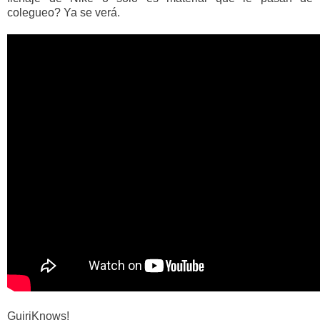
colegueo? Ya se verá.
GuiriKnows!