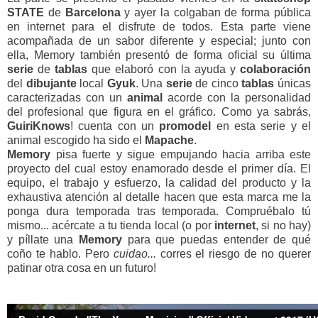
STATE
de
Barcelona
y ayer la colgaban de forma pública
en internet para el disfrute de todos. Esta parte viene
acompañada de un sabor diferente y especial; junto con
ella, Memory también presentó de forma oficial su última
serie
de
tablas
que elaboró con la ayuda y
colaboración
del
dibujante
local
Gyuk
. Una
serie
de cinco
tablas
únicas
caracterizadas con un
animal
acorde con la personalidad
del profesional que figura en el gráfico. Como ya sabrás,
GuiriKnows
! cuenta con un
promodel
en esta serie y el
animal escogido ha sido el
Mapache
.
Memory
pisa fuerte y sigue empujando hacia arriba este
proyecto del cual estoy enamorado desde el primer día. El
equipo, el trabajo y esfuerzo, la calidad del producto y la
exhaustiva atención al detalle hacen que esta marca me la
ponga dura temporada tras temporada. Compruébalo tú
mismo... acércate a tu tienda local (o por
internet
, si no hay)
y píllate una
Memory
para que puedas entender de qué
coño te hablo. Pero
cuidao...
corres el riesgo de no querer
patinar otra cosa en un futuro!