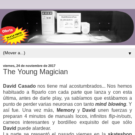
▼
viernes, 24 de noviembre de 2017
The Young Magician
David
Casado
nos tiene mal acostumbrados... Nos hemos
habituado a fliparlo con cada parte que lanza y con esta
última, antes de darle play, ya sabíamos que estábamos a
punto de perder varias neuronas con tanto
mind blowing
.
Y
así fue. Una vez más,
Memory
y
David
unen fuerzas y
preparan 4 minutos de manuals locos, infinitos
flip-in/outs
,
cameos interesantes y bordilleo exquisito del que sólo
David
puede alardear.
La parte se presentó el pasado viernes en la
skateshop