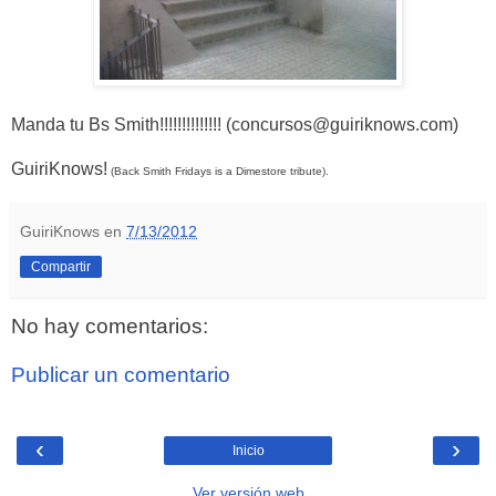
Manda tu Bs Smith!!!!!!!!!!!!!! (concursos@guiriknows.com)
GuiriKnows!
(Back Smith Fridays is a Dimestore tribute).
GuiriKnows
en
7/13/2012
Compartir
No hay comentarios:
Publicar un comentario
‹
›
Inicio
Ver versión web