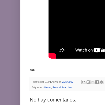
GK!
Puesto por
GuiriKnows
en
2/25/2017
Etiquetas:
Almost
,
Fran Molina
,
Jart
No hay comentarios: