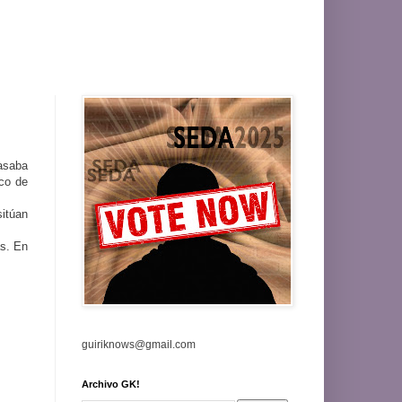
pasaba
ico de
itúan
as. En
guiriknows@gmail.com
Archivo GK!