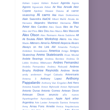
Agenda
Adrian Lopez
Adrien Bulard
Agora
Agosto
Air Max
Airwalk
Aitor
Aguacate
Aidan
Copete
al carrer
Ajedrez
Akwasi Owusu
Al carro
skateshop
Alai
Alain Goikoetxea
Alain Saavedra
AlaiOlé
Albert Mañé
Alcala de
Alex
Alejandro Martinez
Henares
Alemania
Amor
Alex Carolino
Alex de Paz
Alex Davis
Alex Deu
Alex Massotti
Alex del Pino
Alex Marco
Alex Olson
Alf
Alex Reimann
Alexis Sablone
Alien Workshop
Ali Boulala
Aliens
Alis
Allan
Almost
Alltimers
Almería
Alopecia
Alvaro
Wade
Always on the Link
AM
Amanda Fordyce
America
Amigos
Ambition Snowskates
Amigo
Ammo Skateboards
Skateshop
Anas Moulal
Andele Bearings
Andrea Benitez
Andrea Di
Andres Fernandez
Liddo
Andrea Wilshusen
Andrew
Andrés Fernandez
Andreu Robusté
Andrew Reynolds
Brophy
Andrew Verde
Aniversario
andy anderson
Angel Cabada
Anthony
Anthony Lopez
Antena 3
Pappalardo
Anti Hero
Anthony Van Engelen
Antoine Asselin
Anton Myhrvold
Anton Myhrwold
Antonio Durao
Antonio Gomez
Antwan Dixon
Antwuan Dixon
anuncio
año nuevo
Apple
April
arbor
Aparttogether
Apocalypto
Argentina
Arin Lester
Armando Santos
Armanto
Arnau Fons
Arnette
Army
Arnica
Arquitectura