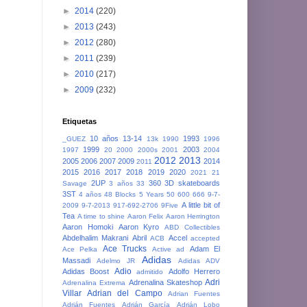
►
2014
(220)
►
2013
(243)
►
2012
(280)
►
2011
(239)
►
2010
(217)
►
2009
(232)
Etiquetas
10 años
13-14
1993
_GUEZ
13k
1990
1996
1999
2003
1997
20
2000
2000s
2001
2004
2012
2013
2005
2006
2007
2009
2014
2011
2015
2016
2017
2018
2019
2020
2021
21
2UP
360
3D skateboards
Savage
3 años
33
3ST
4 años
48 Blocks
5 Years
50
600
666
9-7-
A little bit of
2009
9-7-2013
917-692-2706
9Five
Tea
A time to shine
Aaron Felix
Aaron Herrington
Aaron Homoki
Aaron Kyro
ABD Collectibles
Abdelhalim Makrani
Abril
Accel
ACB
accepted
Ace Trucks
Adam El
Ace Pelka
Active
ad
Adidas
Massadi
Adelmo JR
Adidas ADV
Adio
Adidas Boost
Adolfo Herrero
admitido
Adri
Adrenalina Skateshop
Adrenalina Extrema
Villar
Adrian del Campo
Adrian Fuentes
Adrián Fuentes
Adrián García
Adrián Lobo