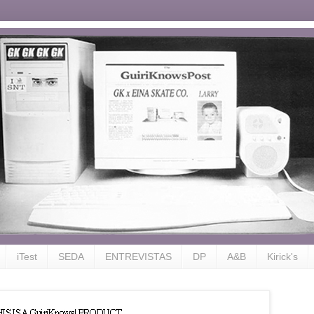
iTest
SEDA
ENTREVISTAS
DP
A&B
Kirick's