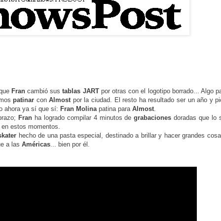
 que
Fran
cambió sus
tablas
JART
por otras con el logotipo borrado... Algo 
íamos
patinar
con
Almost
por la ciudad. El resto ha resultado ser un año y p
ro ahora ya sí que sí:
Fran Molina
patina para
Almost
.
 brazo;
Fran
ha logrado compilar 4 minutos de
grabaciones
doradas que lo s
en estos momentos.
skater
hecho de una pasta especial, destinado a brillar y hacer grandes cos
ue a las
Américas
... bien por él.