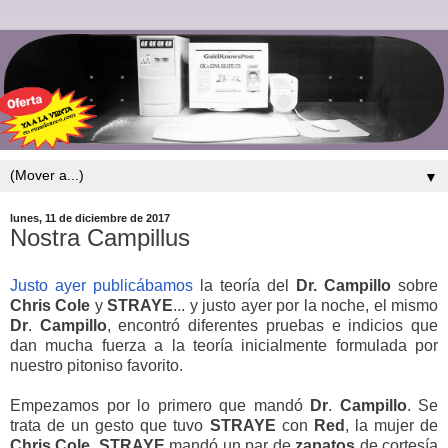
▼
lunes, 11 de diciembre de 2017
Nostra Campillus
Justo ayer publicábamos
la teoría del
Dr. Campillo
sobre
Chris
Cole
y
STRAYE
... y justo ayer por la noche, el mismo
Dr
.
Campillo
, encontró diferentes pruebas e indicios que
dan mucha fuerza a la teoría inicialmente formulada por
nuestro pitoniso favorito.
Empezamos por lo primero que mandó
Dr
.
Campillo
. Se
trata de un gesto que tuvo
STRAYE
con
Red
, la mujer de
Chris
Cole
.
STRAYE
mandó un par de
zapatos
de cortesía