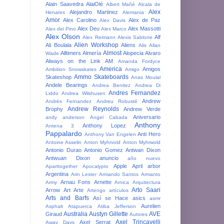
Alain Saavedra
AlaiOlé
Albert Mañé
Alcala de
Alex
Alejandro Martinez
Henares
Alemania
Amor
Alex Carolino
Alex de Paz
Alex Davis
Alex Deu
Alex Massotti
Alex del Pino
Alex Marco
Alex Olson
Alf
Alex Reimann
Alexis Sablone
Alien Workshop
Ali Boulala
Aliens
Alis
Allan
Almost
Alltimers
Almería
Alopecia
Alvaro
Wade
Always on the Link
AM
Amanda Fordyce
America
Amigos
Ambition Snowskates
Amigo
Ammo Skateboards
Skateshop
Anas Moulal
Andele Bearings
Andrea Benitez
Andrea Di
Andres Fernandez
Liddo
Andrea Wilshusen
Andrew
Andrés Fernandez
Andreu Robusté
Andrew Reynolds
Brophy
Andrew Verde
Aniversario
andy anderson
Angel Cabada
Anthony
Anthony Lopez
Antena 3
Pappalardo
Anti Hero
Anthony Van Engelen
Antoine Asselin
Anton Myhrvold
Anton Myhrwold
Antonio Durao
Antonio Gomez
Antwan Dixon
Antwuan Dixon
anuncio
año nuevo
Apple
April
arbor
Aparttogether
Apocalypto
Argentina
Arin Lester
Armando Santos
Armanto
Arnau Fons
Arnette
Army
Arnica
Arquitectura
Arto Saari
Arrow
Art
Arte
Artengo
artículos
Arts and Barfs
Así se Hace
asics
asmr
Aurelien
Asphalt
Atapuerca
Atiba Jefferson
Australia
Austyn Gillette
AVE
Giraud
Autores
Axel Trincavelli
Axel Serrat
Away Days