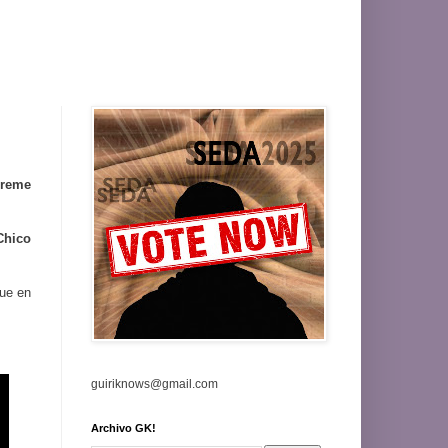
reme
Chico
ue en
guiriknows@gmail.com
Archivo GK!