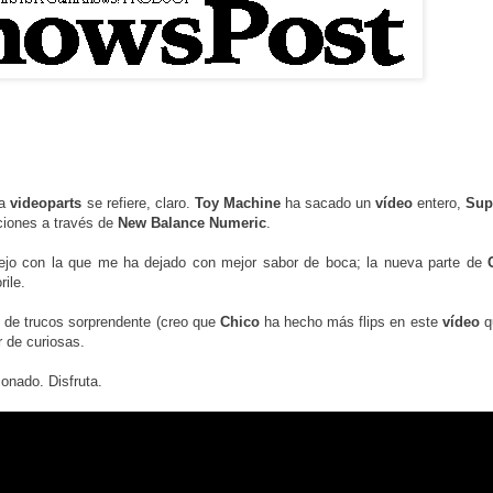
 a
videoparts
se refiere, claro.
Toy
Machine
ha sacado un
vídeo
entero,
Sup
ciones a través de
New
Balance
Numeric
.
ejo con la que me ha dejado con mejor sabor de boca; la nueva parte de
ile.
 de trucos sorprendente (creo que
Chico
ha hecho más flips en este
vídeo
q
r de curiosas.
onado. Disfruta.