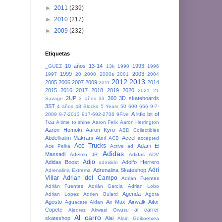
►
2011
(239)
►
2010
(217)
►
2009
(232)
Etiquetas
10 años
13-14
1993
_GUEZ
13k
1990
1996
1999
2003
1997
20
2000
2000s
2001
2004
2012
2013
2005
2006
2007
2009
2014
2011
2015
2016
2017
2018
2019
2020
2021
21
2UP
360
3D skateboards
Savage
3 años
33
3ST
4 años
48 Blocks
5 Years
50
600
666
9-7-
A little bit of
2009
9-7-2013
917-692-2706
9Five
Tea
A time to shine
Aaron Felix
Aaron Herrington
Aaron Homoki
Aaron Kyro
ABD Collectibles
Abdelhalim Makrani
Abril
Accel
ACB
accepted
Ace Trucks
Adam El
Ace Pelka
Active
ad
Adidas
Massadi
Adelmo JR
Adidas ADV
Adio
Adidas Boost
Adolfo Herrero
admitido
Adri
Adrenalina Skateshop
Adrenalina Extrema
Villar
Adrian del Campo
Adrian Fuentes
Adrián Fuentes
Adrián García
Adrián Lobo
Agenda
Adrian Lopez
Adrien Bulard
Agora
Agosto
Air Max
Airwalk
Aitor
Aguacate
Aidan
Copete
al carrer
Ajedrez
Akwasi Owusu
Al carro
skateshop
Alai
Alain Goikoetxea