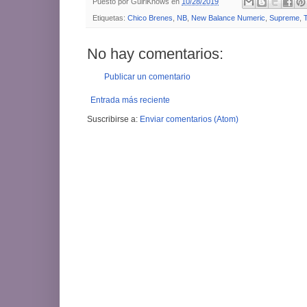
Puesto por
GuiriKnows
en
10/28/2019
Etiquetas:
Chico Brenes
,
NB
,
New Balance Numeric
,
Supreme
,
No hay comentarios:
Publicar un comentario
Entrada más reciente
Suscribirse a:
Enviar comentarios (Atom)