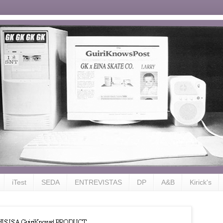
iTest
SEDA
ENTREVISTAS
DP
A&B
Kirick's